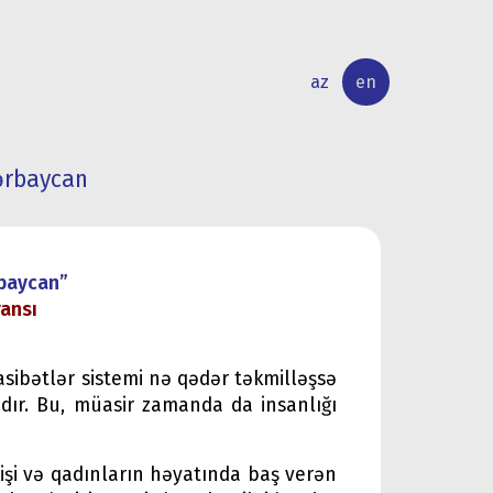
az
en
ərbaycan
INTERNATIONAL
RESEARCH
RELATIONS
ACTIVITY
rbaycan”
ransı
asibətlər sistemi nə qədər təkmilləşsə
dır. Bu, müasir zamanda da insanlığı
kişi və qadınların həyatında baş verən