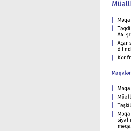
Müəlli
Məqal
Təqdi
A4, ş
Açar 
dilin
Konfr
Məqaləni
Məqal
Müəlli
Təşkil
Məqal
siyah
məqal