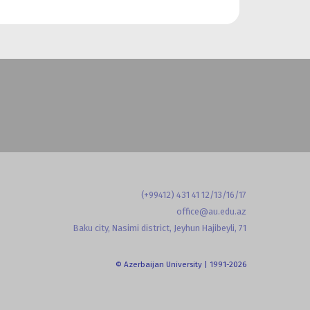
(+99412) 431 41 12/13/16/17
office@au.edu.az
Baku city, Nasimi district, Jeyhun Hajibeyli, 71
© Azerbaijan University | 1991-2026