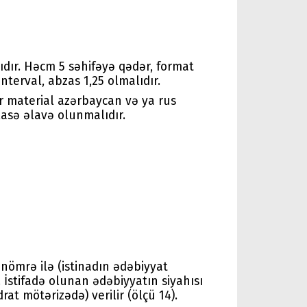
dır. Həcm 5 səhifəyə qədər, format
nterval, abzas 1,25 olmalıdır.
ər material azərbaycan və ya rus
lasə əlavə olunmalıdır.
nömrə ilə (istinadın ədəbiyyat
). İstifadə olunan ədəbiyyatın siyahısı
t mötərizədə) verilir (ölçü 14).