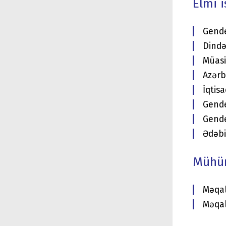
Elmi 
Gende
Dində
Müasi
Azərb
İqtis
Gende
Gende
Ədəbi
Mühüm
Məqal
Məqal