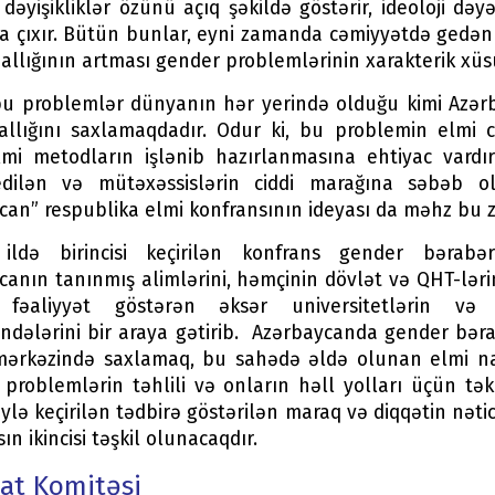
yişikliklər özünü açıq şəkildə göstərir, ideoloji dəyə
 çıxır. Bütün bunlar, eyni zamanda cəmiyyətdə gedən ict
əallığının artması gender problemlərinin xarakterik xüsus
u problemlər dünyanın hər yerində olduğu kimi Azər
allığını saxlamaqdadır. Odur ki, bu problemin elmi 
mi metodların işlənib hazırlanmasına ehtiyac vardır
edilən və mütəxəssislərin ciddi marağına səbəb 
can” respublika elmi konfransının ideyası da məhz bu 
 ildə birincisi keçirilən konfrans gender bərabə
anın tanınmış alimlərini, həmçinin dövlət və QHT-lərin
 fəaliyyət göstərən əksər universitetlərin və A
dələrini bir araya gətirib. Azərbaycanda gender bəra
mərkəzində saxlamaq, bu sahədə əldə olunan elmi nai
problemlərin təhlili və onların həll yolları üçün təkl
lə keçirilən tədbirə göstərilən maraq və diqqətin nəticəs
ın ikincisi təşkil olunacaqdır.
lat Komitəsi