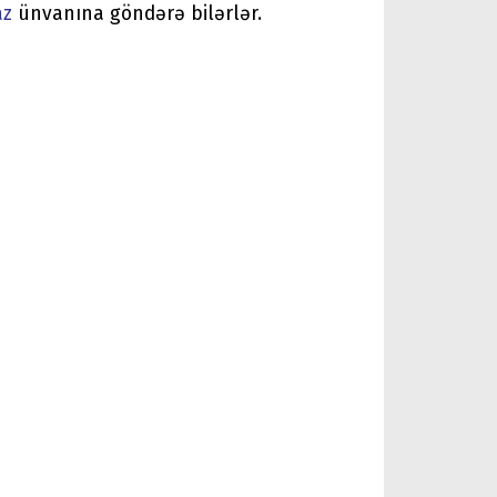
az
ünvanına göndərə bilərlər.