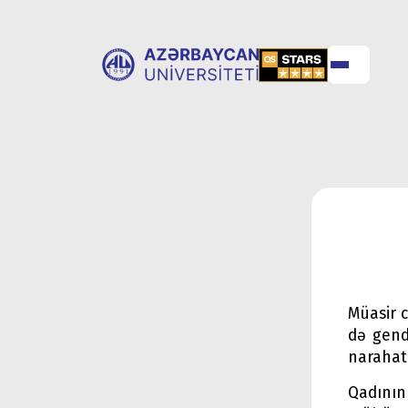
ABOUT
UNIVERSITY
UNIVERSITY
ADMISSION
Müasir c
də gend
narahat
Qadının 