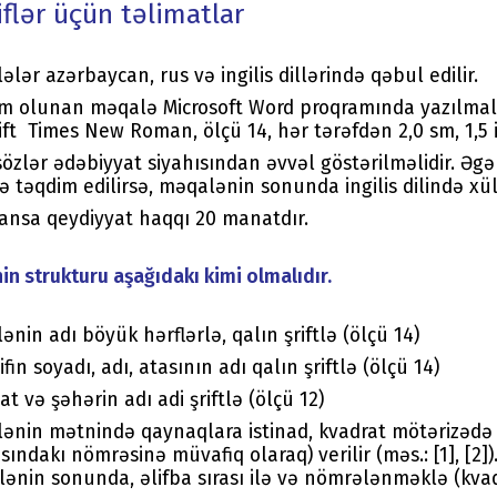
flər üçün təlimatlar
ələr azərbaycan, rus və ingilis dillərində qəbul edilir.
m olunan məqalə Microsoft Word proqramında yazılmalı
rift Times New Roman, ölçü 14, hər tərəfdən 2,0 sm, 1,5 i
sözlər ədəbiyyat siyahısından əvvəl göstərilməlidir. Əg
də təqdim edilirsə, məqalənin sonunda ingilis dilində xü
ansa qeydiyyat haqqı 20 manatdır.
n strukturu aşağıdakı kimi olmalıdır.
ənin adı böyük hərflərlə, qalın şriftlə (ölçü 14)
fin soyadı, adı, atasının adı qalın şriftlə (ölçü 14)
at və şəhərin adı adi şriftlə (ölçü 12)
ənin mətnində qaynaqlara istinad, kvadrat mötərizədə 
ısındakı nömrəsinə müvafiq olaraq) verilir (məs.: [1], [2]
ənin sonunda, əlifba sırası ilə və nömrələnməklə (kvadra