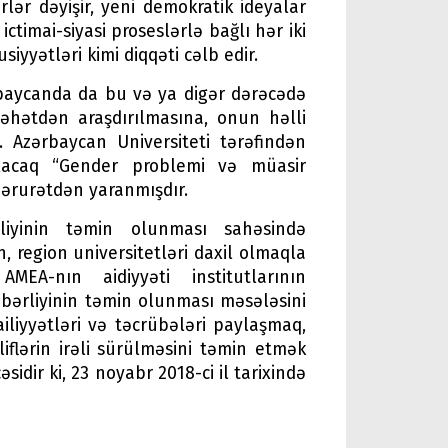
rlər dəyişir, yeni demokratik ideyalar
imai-siyasi proseslərlə bağlı hər iki
iyyətləri kimi diqqəti cəlb edir.
baycanda da bu və ya digər dərəcədə
cəhətdən araşdırılmasına, onun həlli
. Azərbaycan Universiteti tərəfindən
olacaq “Gender problemi və müasir
zərurətdən yaranmışdır.
rliyinin təmin olunması sahəsində
, region universitetləri daxil olmaqla
MEA-nın aidiyyəti institutlarının
bərliyinin təmin olunması məsələsini
liyyətləri və təcrübələri paylaşmaq,
iflərin irəli sürülməsini təmin etmək
idir ki, 23 noyabr 2018-ci il tarixində