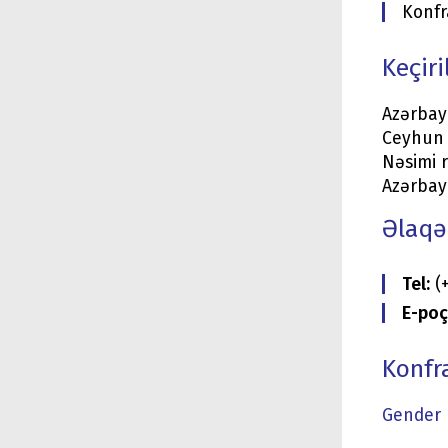
Konfr
Keçiri
Azərbay
Ceyhun 
Nəsimi r
Azərbay
Əlaqə
Tel:
(+
E-poç
Konfr
Gender 