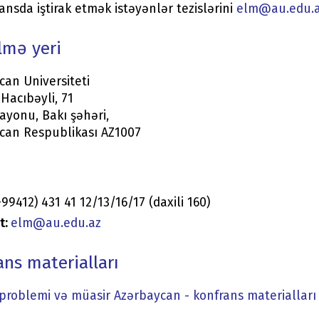
ansda iştirak etmək istəyənlər tezislərini
elm@au.edu.
lmə yeri
can Universiteti
Hacıbəyli, 71
ayonu, Bakı şəhəri,
can Respublikası AZ1007
99412) 431 41 12/13/16/17 (daxili 160)
t:
elm@au.edu.az
ans materialları
problemi və müasir Azərbaycan - konfrans materialları