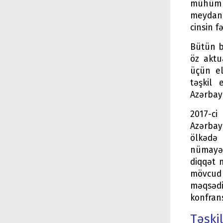
mühüm də
meydana
cinsin f
Bütün b
öz aktu
üçün el
təşkil 
Azərbay
2017-ci
Azərbayc
ölkədə
nümayən
diqqət 
mövcud 
məqsədiy
konfrans
Təşki