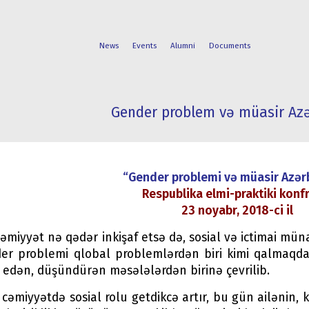
News
Events
Alumni
Documents
Gender problem və müasir Az
FACULTIES
STUDENT
PROGRAMS
LIFE
“Gender problemi və müasir Azə
Respublika elmi-praktiki konf
23 noyabr, 2018-ci il
əmiyyət nə qədər inkişaf etsə də, sosial və ictimai mün
er problemi qlobal problemlərdən biri kimi qalmaqda
 edən, düşündürən məsələlərdən birinə çevrilib.
cəmiyyətdə sosial rolu getdikcə artır, bu gün ailənin, 