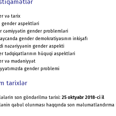
istiqamətlər
r və tarix
 gender aspektləri
r cəmiyyətin gender problemləri
aycanda gender demokratiyasının inkişafı
adi nəzəriyyənin gender aspekti
r tədqiqatlarının hüquqi aspektləri
r və mədəniyyət
yyatımızda gender problemi
 tarixlər
ələrin son göndərilmə tarixi:
25 oktyabr 2018-ci il
ənin qəbul olunması haqqında son məlumatlandırma t