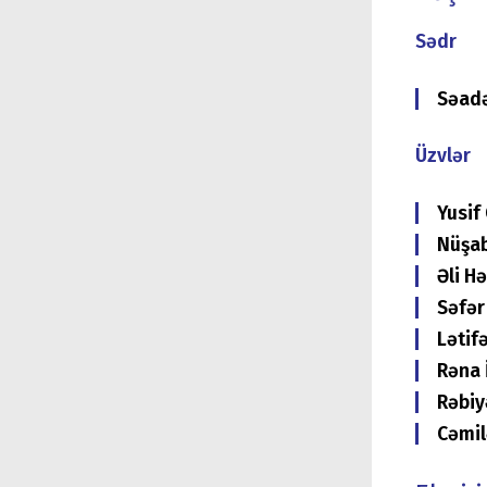
Sədr
Səadə
Üzvlər
Yusif
Nüşab
Əli H
Səfə
Lətif
Rəna 
Rəbiy
Cəmil