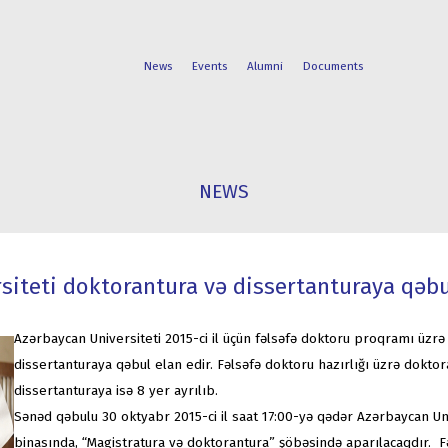
News
Events
Alumni
Documents
FACULTIES
STUDENT
NEWS
PROGRAMS
LIFE
siteti doktorantura və dissertanturaya qəbu
Azərbaycan Universiteti 2015-ci il üçün fəlsəfə doktoru proqramı üzr
dissertanturaya qəbul elan edir. Fəlsəfə doktoru hazırlığı üzrə doktor
dissertanturaya isə 8 yer ayrılıb.
Sənəd qəbulu 30 oktyabr 2015-ci il saat 17:00-yə qədər Azərbaycan Uni
binasında, “Magistratura və doktorantura” şöbəsində aparılacaqdır. F