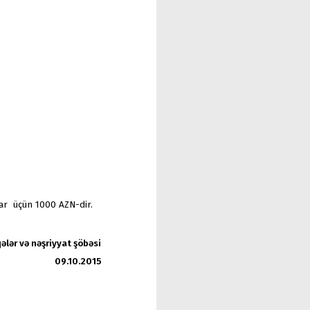
lar üçün 1000 AZN-dir.
ələr və nəşriyyat şöbəsi
09.10.2015