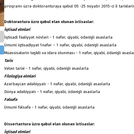
proqramı üzrə doktoranturaya qəbul 05 -25 noyabr 2015-ci il tarixlərin
Doktorantura üzrə qəbul elan olunan ixtisaslar:
İqtisad elmləri
İqtisadi fəaliyyət növləri - 1 nəfər, qiyabi, ödənişli əsaslarla
Ümumi iqtisadiyyat 1nəfər – 1 nəfər, qiyabi, ödənişli əsaslarla
Müəssisələrin təşkili və idarə olunması - 1 nəfər, qiyabi, ödənişli əsasla
Tarix
Vətən tarixi - 1 nəfər, qiyabi, ödənişli əsaslarla
Filologiya elmləri
Azərbaycan ədəbiyyatı - 1 nəfər, qiyabi, ödənişli əsaslarla
Dünya ədəbiyyatı - 1 nəfər, qiyabi, ödənişli əsaslarla
Fəlsəfə
Ümumi fəlsəfə - 1 nəfər, qiyabi, ödənişli əsaslarla
Dissertantura üzrə qəbul elan olunan ixtisaslar:
İqtisad elmləri