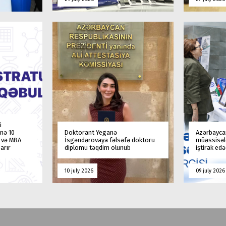
i
nə 10
Doktorant Yeganə
Azərbaycan
a və MBA
İsgəndərovaya fəlsəfə doktoru
müəssisələ
arır
diplomu təqdim olunub
iştirak ed
10 july 2026
09 july 2026