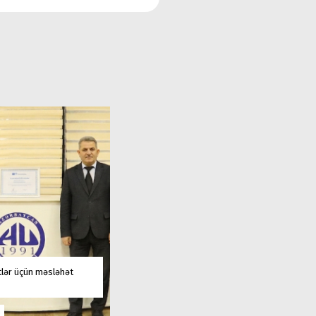
tlər üçün məsləhət