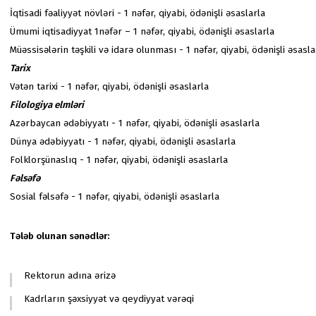
İqtisadi fəaliyyət növləri - 1 nəfər, qiyabi, ödənişli əsaslarla
Ümumi iqtisadiyyat 1nəfər – 1 nəfər, qiyabi, ödənişli əsaslarla
Müəssisələrin təşkili və idarə olunması - 1 nəfər, qiyabi, ödənişli əsasla
Tarix
Vətən tarixi - 1 nəfər, qiyabi, ödənişli əsaslarla
Filologiya elmləri
Azərbaycan ədəbiyyatı - 1 nəfər, qiyabi, ödənişli əsaslarla
Dünya ədəbiyyatı - 1 nəfər, qiyabi, ödənişli əsaslarla
Folklorşünaslıq - 1 nəfər, qiyabi, ödənişli əsaslarla
Fəlsəfə
Sosial fəlsəfə - 1 nəfər, qiyabi, ödənişli əsaslarla
Tələb olunan sənədlər:
Rektorun adına ərizə
Kadrların şəxsiyyət və qeydiyyat vərəqi