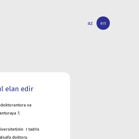
az
en
INTERNATIONAL
RESEARCH
RELATIONS
ACTIVITY
l elan edir
ə doktorantura və
anturaya 7,
versitetinin I tədris
əlsəfə doktoru