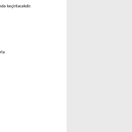
də keçiriləcəkdir.
rla