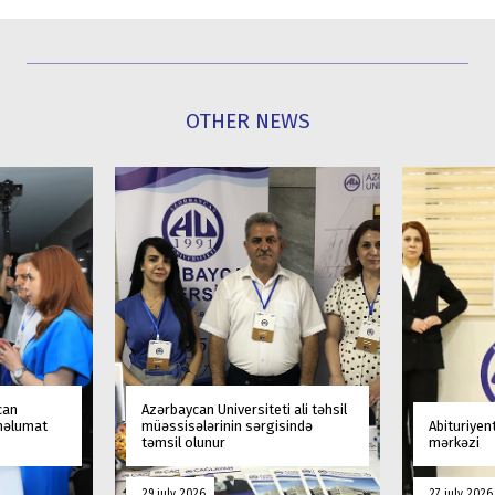
OTHER NEWS
can
Azərbaycan Universiteti ali təhsil
 məlumat
müəssisələrinin sərgisində
Abituriyen
təmsil olunur
mərkəzi
29 july 2026
27 july 2026