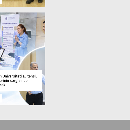
 Universiteti ali təhsil
rinin sərgisində
əcək