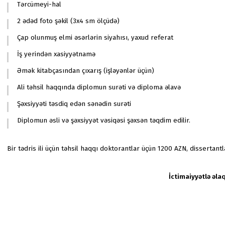
Tərcümeyi-hal
2 ədəd foto şəkil (3x4 sm ölçüdə)
Çap olunmuş elmi əsərlərin siyahısı, yaxud referat
İş yerindən xasiyyətnamə
Əmək kitabçasından çıxarış (işləyənlər üçün)
Ali təhsil haqqında diplomun surəti və diploma əlavə
Şəxsiyyəti təsdiq edən sənədin surəti
Diplomun əsli və şəxsiyyət vəsiqəsi şəxsən təqdim edilir.
Bir tədris ili üçün təhsil haqqı doktorantlar üçün 1200 AZN, dissertant
İctimaiyyətlə əlaq