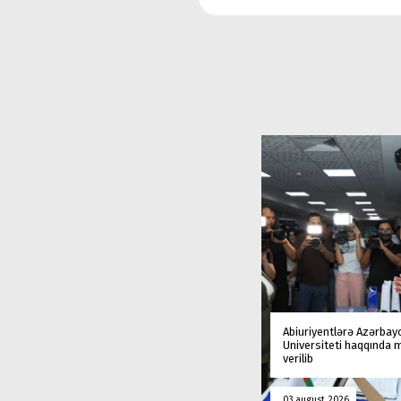
Abiuriyentlərə Azərbay
Universiteti haqqında
verilib
03 august 2026