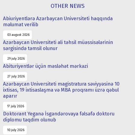
OTHER NEWS
Abiuriyentlərə Azərbaycan Universiteti haqqında
məlumat verilib
03 august 2026
Azərbaycan Universiteti ali təhsil müəssisələrinin
sərgisində təmsil olunur
29 july 2026
Abituriyentlər üçün məsləhət mərkəzi
27 july 2026
Azərbaycan Universiteti magistratura səviyyəsinə 10
ixtisas, 19 ixtisaslaşma və MBA proqramı üzrə qəbul
aparır
17 july 2026
Doktorant Yeganə İsgəndərovaya fəlsəfə doktoru
diplomu təqdim olunub
10 july 2026