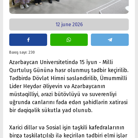
12 june 2026
Baxış sayı: 230
Azərbaycan Universitetində 15 İyun - Milli
Qurtuluş Gününə həsr olunmuş tədbir keçirilib.
Tədbirdə Dövlət Himni səsləndirilib, Ümummilli
Lider Heydər Əliyevin və Azərbaycanın
müstəqilliyi, ərazi bütövlüyü və suverenliyi
uğrunda canlarını fəda edən şəhidlərin xatirəsi
bir dəqiqəlik sükutla yad olunub.
Xarici dillər və Sosial işin təşkili kafedralarının
birgə təşkilatçılığı ilə keçirilən tədbiri elmi işlər