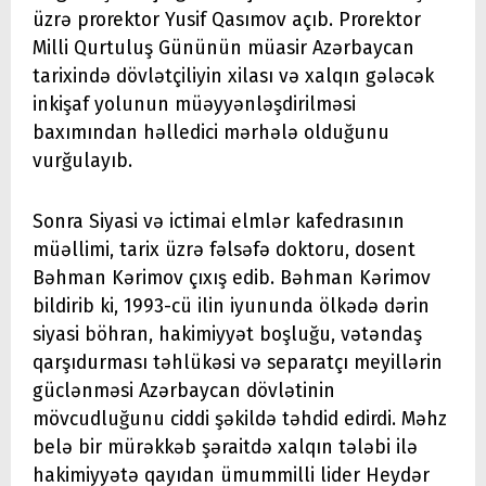
üzrə prorektor Yusif Qasımov açıb. Prorektor
Milli Qurtuluş Gününün müasir Azərbaycan
tarixində dövlətçiliyin xilası və xalqın gələcək
inkişaf yolunun müəyyənləşdirilməsi
baxımından həlledici mərhələ olduğunu
vurğulayıb.
Sonra Siyasi və ictimai elmlər kafedrasının
müəllimi, tarix üzrə fəlsəfə doktoru, dosent
Bəhman Kərimov çıxış edib. Bəhman Kərimov
bildirib ki, 1993-cü ilin iyununda ölkədə dərin
siyasi böhran, hakimiyyət boşluğu, vətəndaş
qarşıdurması təhlükəsi və separatçı meyillərin
güclənməsi Azərbaycan dövlətinin
mövcudluğunu ciddi şəkildə təhdid edirdi. Məhz
belə bir mürəkkəb şəraitdə xalqın tələbi ilə
hakimiyyətə qayıdan ümummilli lider Heydər