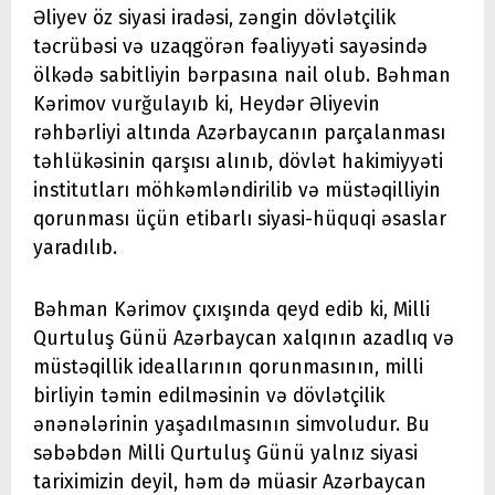
Əliyev öz siyasi iradəsi, zəngin dövlətçilik
təcrübəsi və uzaqgörən fəaliyyəti sayəsində
ölkədə sabitliyin bərpasına nail olub. Bəhman
Kərimov vurğulayıb ki, Heydər Əliyevin
rəhbərliyi altında Azərbaycanın parçalanması
təhlükəsinin qarşısı alınıb, dövlət hakimiyyəti
institutları möhkəmləndirilib və müstəqilliyin
qorunması üçün etibarlı siyasi-hüquqi əsaslar
yaradılıb.
Bəhman Kərimov çıxışında qeyd edib ki, Milli
Qurtuluş Günü Azərbaycan xalqının azadlıq və
müstəqillik ideallarının qorunmasının, milli
birliyin təmin edilməsinin və dövlətçilik
ənənələrinin yaşadılmasının simvoludur. Bu
səbəbdən Milli Qurtuluş Günü yalnız siyasi
tariximizin deyil, həm də müasir Azərbaycan