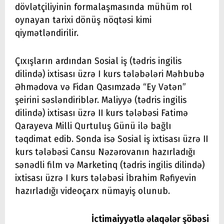
dövlətçiliyinin formalaşmasında mühüm rol
oynayan tarixi dönüş nöqtəsi kimi
qiymətləndirilir.
Çıxışların ardından Sosial iş (tədris ingilis
dilində) ixtisası üzrə I kurs tələbələri Məhbubə
Əhmədova və Fidan Qasımzadə “Ey Vətən”
şeirini səsləndiriblər. Maliyyə (tədris ingilis
dilində) ixtisası üzrə II kurs tələbəsi Fatimə
Qarayeva Milli Qurtuluş Günü ilə bağlı
təqdimat edib. Sonda isə Sosial iş ixtisası üzrə II
kurs tələbəsi Cansu Nəzərovanın hazırladığı
sənədli film və Marketinq (tədris ingilis dilində)
ixtisası üzrə I kurs tələbəsi İbrahim Rəfiyevin
hazırladığı videoçarx nümayiş olunub.
İctimaiyyətlə əlaqələr şöbəsi