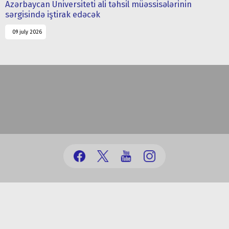
Azərbaycan Universiteti ali təhsil müəssisələrinin
sərgisində iştirak edəcək
09 july 2026
(+99412) 431 41 12/13/16/17
office@au.edu.az
Baku city, Nasimi district, Jeyhun Hajibeyli, 71