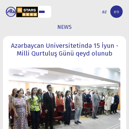
NAL
RESEARCH
az
en
S
ACTIVITY
NEWS
Azərbaycan Universitetində 15 İyun -
Milli Qurtuluş Günü qeyd olunub