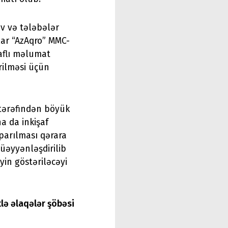
ev və tələbələr
ar “AzAqro” MMC-
raflı məlumat
rilməsi üçün
 tərəfindən böyük
a da inkişaf
aparılması qərara
müəyyənləşdirilib
yin göstəriləcəyi
tlə əlaqələr şöbəsi