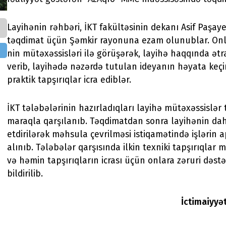
Layihənin rəhbəri, İKT fakültəsinin dekanı Asif Paşay
təqdimat üçün Şəmkir rayonuna ezam olunublar. Onl
nin mütəxəssisləri ilə görüşərək, layihə haqqında ət
verib, layihədə nəzərdə tutulan ideyanın həyata keçi
praktik tapşırıqlar icra ediblər.
İKT tələbələrinin hazırladıqları layihə mütəxəssislər
maraqla qarşılanıb. Təqdimatdan sonra layihənin dah
etdirilərək məhsula çevrilməsi istiqamətində işlərin 
alınıb. Tələbələr qarşısında ilkin texniki tapşırıqlar 
və həmin tapşırıqların icrası üçün onlara zəruri dəstə
bildirilib.
İctimaiyyə