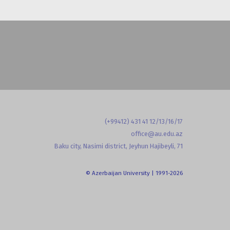
(+99412) 431 41 12/13/16/17
office@au.edu.az
Baku city, Nasimi district, Jeyhun Hajibeyli, 71
© Azerbaijan University | 1991-2026