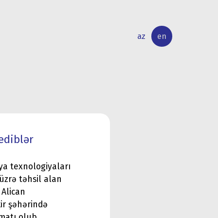
az
en
INTERNATIONAL
RESEARCH
RELATIONS
ACTIVITY
ediblər
ya texnologiyaları
 üzrə təhsil alan
 Alican
ir şəhərində
matı olub.