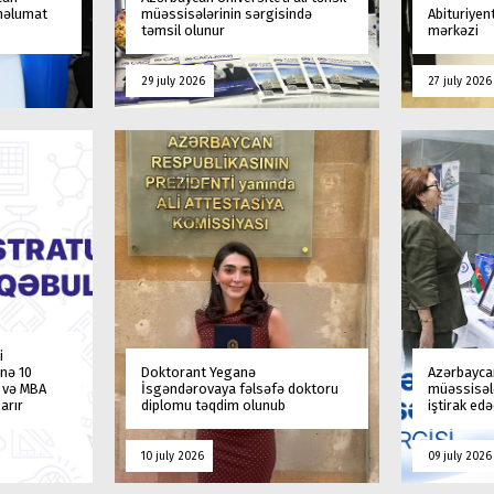
 məlumat
müəssisələrinin sərgisində
Abituriyen
təmsil olunur
mərkəzi
29 july 2026
27 july 2026
i
nə 10
Doktorant Yeganə
Azərbaycan
a və MBA
İsgəndərovaya fəlsəfə doktoru
müəssisələ
arır
diplomu təqdim olunub
iştirak ed
10 july 2026
09 july 2026