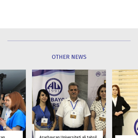
OTHER NEWS
can
Azərbaycan Universiteti ali təhsil