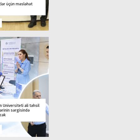
tlər üçün məsləhət
 Universiteti ali təhsil
rinin sərgisində
əcək