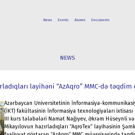
News
Events
Alumni
Documents
FACULTIES
STUDENT
NEWS
PROGRAMS
LIFE
ırladıqları layihəni “AzAqro” MMC-də təqdim 
Azərbaycan Universitetinin İnformasiya-kommunikasi
(İKT) fakültəsinin İnformasiya texnologiyaları ixtisası
III kurs tələbələri Namət Nağıyev, Əkrəm Hüseynli və
Mikayılovun hazırladıqları “AqroTex” layihəsinin Şəmk
fəaliyyət göstərən “AzAqro” MMC müəssisəsində təqdi