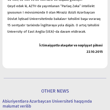
Qeyd edək ki, AZTV-də yayımlanan “Parlaq Zəka” intellekt
şousunun I mövsümündə II olan Mirəziz Əzizli Azərbaycan
Dövlət İqtisad Universitetində bakalavr təhsilini başa vuraraq
15 sentyabr tarixində İngiltərəyə yola düşüb. O artıq təhsilini
University of East Anglia (UEA)-da davam etdirəcək.
İctimaiyyətlə əlaqələr və nəşriyyat şöbəsi
22.10.2015
OTHER NEWS
Abiuriyentlərə Azərbaycan Universiteti haqqında
məlumat verilib