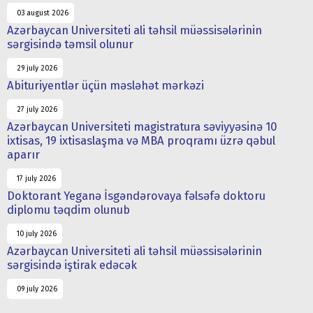
03 august 2026
Azərbaycan Universiteti ali təhsil müəssisələrinin
sərgisində təmsil olunur
29 july 2026
Abituriyentlər üçün məsləhət mərkəzi
27 july 2026
Azərbaycan Universiteti magistratura səviyyəsinə 10
ixtisas, 19 ixtisaslaşma və MBA proqramı üzrə qəbul
aparır
17 july 2026
Doktorant Yeganə İsgəndərovaya fəlsəfə doktoru
diplomu təqdim olunub
10 july 2026
Azərbaycan Universiteti ali təhsil müəssisələrinin
sərgisində iştirak edəcək
09 july 2026