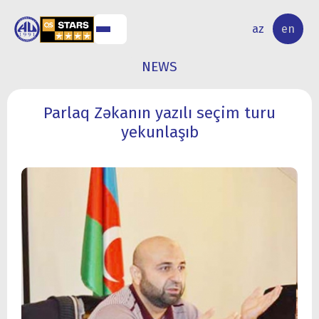
NAL
RESEARCH
az
en
S
ACTIVITY
NEWS
Parlaq Zəkanın yazılı seçim turu
yekunlaşıb