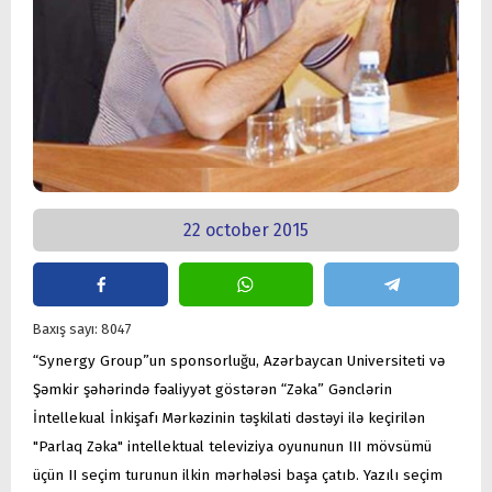
22 october 2015
Baxış sayı: 8047
“Synergy Group”un sponsorluğu, Azərbaycan Universiteti və
Şəmkir şəhərində fəaliyyət göstərən “Zəka” Gənclərin
İntellekual İnkişafı Mərkəzinin təşkilati dəstəyi ilə keçirilən
"Parlaq Zəka" intellektual televiziya oyununun III mövsümü
üçün II seçim turunun ilkin mərhələsi başa çatıb. Yazılı seçim