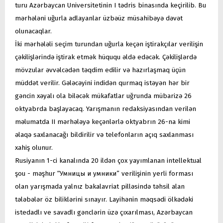
turu Azərbaycan Universitetinin I tədris binasında keçirilib. Bu
mərhələni uğurla adlayanlar üzbəüz müsahibəyə dəvət
olunacaqlar.
İki mərhələli seçim turundan uğurla keçən iştirakçılar verilişin
çəkilişlərində iştirak etmək hüququ əldə edəcək. Çəkilişlərdə
mövzular əvvəlcədən təqdim edilir və hazırlaşmaq üçün
müddət verilir. Gələcəyini indidən qurmaq istəyən hər bir
gəncin xəyalı ola biləcək mükafatlar uğrunda mübarizə 26
oktyabrda başlayacaq. Yarışmanın redaksiyasından verilən
məlumatda II mərhələyə keçənlərlə oktyabrın 26-na kimi
əlaqə saxlanacağı bildirilir və telefonların açıq saxlanması
xahiş olunur.
Rusiyanın 1-ci kanalında 20 ildən çox yayımlanan intellektual
şou - məşhur “Умницы и умники” verilişinin yerli forması
olan yarışmada yalnız bakalavriat pilləsində təhsil alan
tələbələr öz biliklərini sınayır. Layihənin məqsədi ölkədəki
istedadlı ve savadlı gənclərin üzə çıxarılması, Azərbaycan