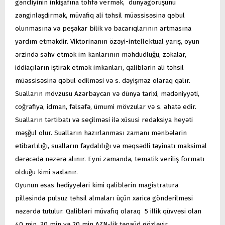
gəncliyinin inkişafına töhfə vermək, dünyagörüşünü
zənginləşdirmək, müvafiq ali təhsil müəssisəsinə qəbul
olunmasına və peşəkar bilik və bacarıqlarının artmasına
yardım etməkdir. Viktorinanın özəyi-intellektual yarış, oyun
ərzində səhv etmək im kanlarının məhdudluğu, zəkalar,
iddiaçıların iştirak etmək imkanları, qaliblərin ali təhsil
müəssisəsinə qəbul edilməsi və s. dəyişməz olaraq qalır.
Sualların mövzusu Azərbaycan və dünya tarixi, mədəniyyəti,
coğrafiya, idman, fəlsəfə, ümumi mövzular və s. əhatə edir.
Sualların tərtibatı və seçilməsi ilə xüsusi redaksiya heyəti
məşğul olur. Sualların hazırlanması zamanı mənbələrin
etibarlılığı, sualların faydalılığı və məqsədli təyinatı maksimal
dərəcədə nəzərə alınır. Eyni zamanda, tematik veriliş formatı
olduğu kimi saxlanır.
Oyunun əsas hədiyyələri kimi qaliblərin magistratura
pilləsində pulsuz təhsil almaları üçün xaricə göndərilməsi
nəzərdə tutulur. Qalibləri müvafiq olaraq 5 illik qüvvəsi olan
40 min, 30 min və 20 min AZN-lik təqaüd gözləyir.