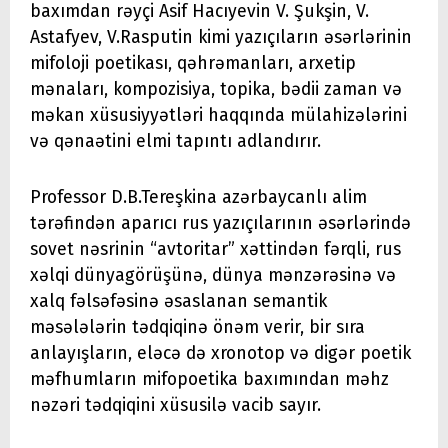
baxımdan rəyçi Asif Hacıyevin V. Şukşin, V.
Astafyev, V.Rasputin kimi yazıçıların əsərlərinin
mifoloji poetikası, qəhrəmanları, arxetip
mənaları, kompozisiya, topika, bədii zaman və
məkan xüsusiyyətləri haqqında mülahizələrini
və qənaətini elmi tapıntı adlandırır.
Professor D.B.Tereşkina azərbaycanlı alim
tərəfindən aparıcı rus yazıçılarının əsərlərində
sovet nəsrinin “avtoritar” xəttindən fərqli, rus
xəlqi dünyagörüşünə, dünya mənzərəsinə və
xalq fəlsəfəsinə əsaslanan semantik
məsələlərin tədqiqinə önəm verir, bir sıra
anlayışların, eləcə də xronotop və digər poetik
məfhumların mifopoetika baxımından məhz
nəzəri tədqiqini xüsusilə vacib sayır.