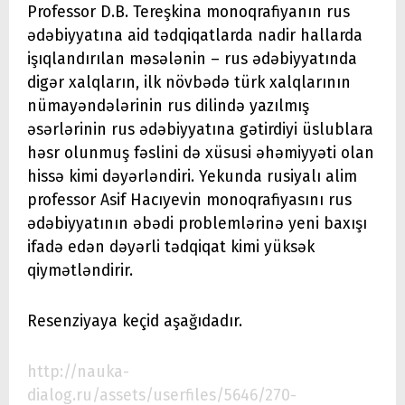
Professor D.B. Tereşkina monoqrafiyanın rus
ədəbiyyatına aid tədqiqatlarda nadir hallarda
işıqlandırılan məsələnin – rus ədəbiyyatında
digər xalqların, ilk növbədə türk xalqlarının
nümayəndələrinin rus dilində yazılmış
əsərlərinin rus ədəbiyyatına gətirdiyi üslublara
həsr olunmuş fəslini də xüsusi əhəmiyyəti olan
hissə kimi dəyərləndiri. Yekunda rusiyalı alim
professor Asif Hacıyevin monoqrafiyasını rus
ədəbiyyatının əbədi problemlərinə yeni baxışı
ifadə edən dəyərli tədqiqat kimi yüksək
qiymətləndirir.
Resenziyaya keçid aşağıdadır.
http://nauka-
dialog.ru/assets/userfiles/5646/270-