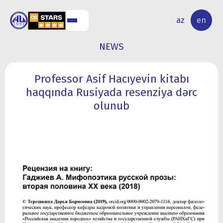
NAL
RESEARCH
az
en
S
ACTIVITY
NEWS
Professor Asif Hacıyevin kitabı
haqqında Rusiyada resenziya dərc
olunub