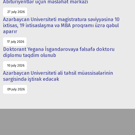
Abituriyentlər üçün məsləhət mərkəzi
27 july 2026
Azərbaycan Universiteti magistratura səviyyəsinə 10
ixtisas, 19 ixtisaslaşma və MBA proqramı üzrə qəbul
aparır
17 july 2026
Doktorant Yeganə İsgəndərovaya fəlsəfə doktoru
diplomu təqdim olunub
10 july 2026
Azərbaycan Universiteti ali təhsil müəssisələrinin
sərgisində iştirak edəcək
09 july 2026