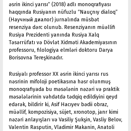
əsrin ikinci yarısı” (2018) adlı monoqrafiyası
haqqında Rusiyanın nüfuzlu “Nauçnıy dialoq”
(Научный диалог) jurnalında müsbət
resenziya dərc olunub. Resenziyanın müəllifi
Rusiya Prezidenti yanında Rusiya Xalq
Təsərrüfatı və Dövlət Xidməti Akademiyasının
professoru, filologiya elmləri doktoru Darya
Borisovna Tereşkinadır.
Rusiyalı professor XX əsrin ikinci yarısı rus
nəsrinin mifoloji poetikasına həsr olunmuş
monoqrafiyada bu məsələnin nəzəri və praktik
məsələlərinin vəhdətdə tədqiq edildiyini qeyd
edərək, bildirir ki, Asif Hacıyev bədii obraz,
müəllif, kompozisiya, süjet, xronotop, janr kimi
nəzəri anlayışları və Vasiliy Şukşin, Vasliy Belov,
Valentin Rasputin, Vladimir Makanin, Anatoli