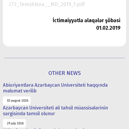
273_Tereshkina__ND_2019_1.pdf
İctimaiyyətlə əlaqələr şöbəsi
01.02.2019
OTHER NEWS
Abiuriyentlərə Azərbaycan Universiteti haqqında
məlumat verilib
03 august 2026
Azərbaycan Universiteti ali təhsil müəssisələrinin
sərgisində təmsil olunur
29 july 2026