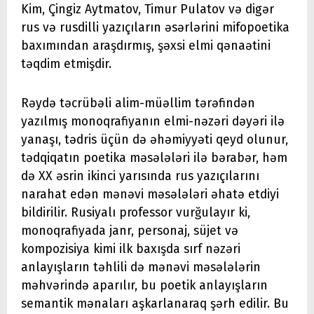
Kim, Çingiz Aytmatov, Timur Pulatov və digər
rus və rusdilli yazıçıların əsərlərini mifopoetika
baxımından araşdırmış, şəxsi elmi qənaətini
təqdim etmişdir.
Rəydə təcrübəli alim-müəllim tərəfindən
yazılmış monoqrafiyanın elmi-nəzəri dəyəri ilə
yanaşı, tədris üçün də əhəmiyyəti qeyd olunur,
tədqiqatın poetika məsələləri ilə bərabər, həm
də XX əsrin ikinci yarısında rus yazıçılarını
narahat edən mənəvi məsələləri əhatə etdiyi
bildirilir. Rusiyalı professor vurğulayır ki,
monoqrafiyada janr, personaj, süjet və
kompozisiya kimi ilk baxışda sırf nəzəri
anlayışların təhlili də mənəvi məsələlərin
məhvərində aparılır, bu poetik anlayışların
semantik mənaları aşkarlanaraq şərh edilir. Bu