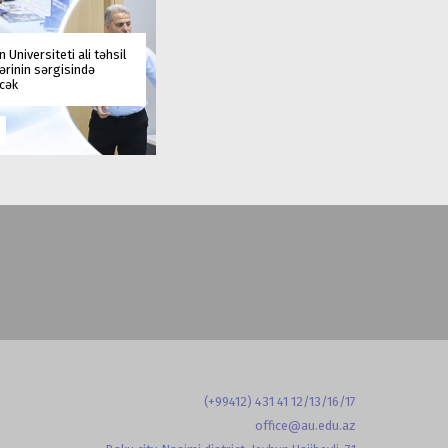
 Universiteti ali təhsil
rinin sərgisində
əcək
(+99412) 431 41 12/13/16/17
office@au.edu.az