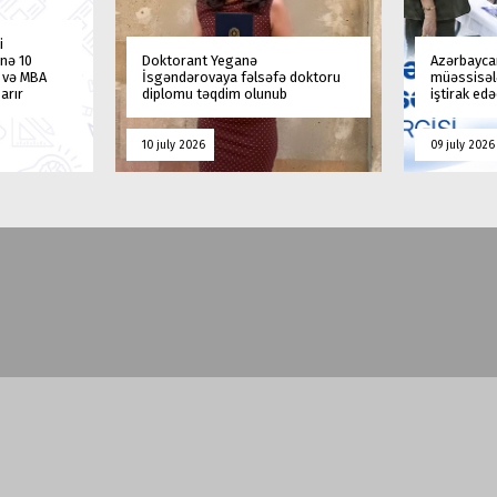
i
nə 10
Doktorant Yeganə
Azərbaycan
a və MBA
İsgəndərovaya fəlsəfə doktoru
müəssisələ
arır
diplomu təqdim olunub
iştirak ed
10 july 2026
09 july 2026