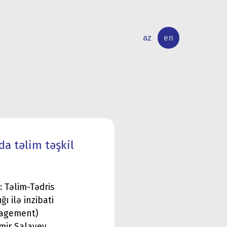
az
en
INTERNATIONAL
RESEARCH
RELATIONS
ACTIVITY
a təlim təşkil
 Təlim-Tədris
ı ilə inzibati
nagement)
amir Salayev