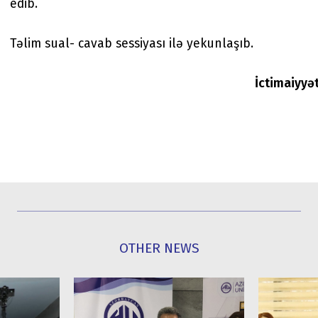
edib.
Təlim sual- cavab sessiyası ilə yekunlaşıb.
İctimaiyyə
OTHER NEWS