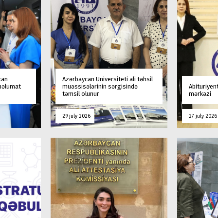
can
Azərbaycan Universiteti ali təhsil
 məlumat
müəssisələrinin sərgisində
Abituriyen
təmsil olunur
mərkəzi
29 july 2026
27 july 2026