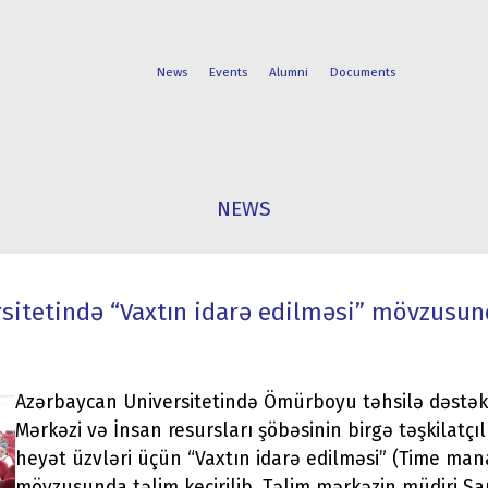
News
Events
Alumni
Documents
FACULTIES
STUDENT
NEWS
PROGRAMS
LIFE
sitetində “Vaxtın idarə edilməsi” mövzusund
Azərbaycan Universitetində Ömürboyu təhsilə dəstək:
Mərkəzi və İnsan resursları şöbəsinin birgə təşkilatçılığ
heyət üzvləri üçün “Vaxtın idarə edilməsi” (Time ma
mövzusunda təlim keçirilib. Təlim mərkəzin müdiri S