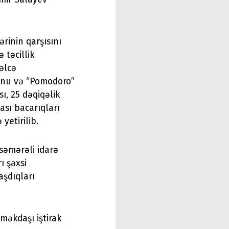
ərinin qarşısını
 təcillik
vəlcə
unu və “Pomodoro”
ı, 25 dəqiqəlik
ası bacarıqları
yetirilib.
səmərəli idarə
ı şəxsi
aşdıqları
əməkdaşı iştirak