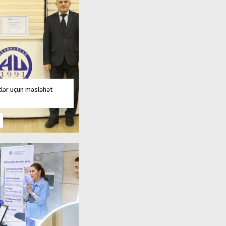
tlər üçün məsləhət