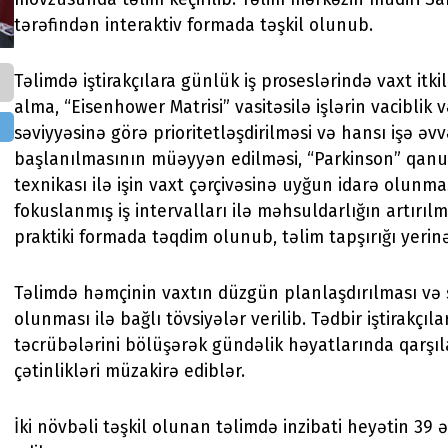
tərəfindən interaktiv formada təşkil olunub.
Təlimdə iştirakçılara günlük iş proseslərində vaxt itkil
alma, “Eisenhower Matrisi” vasitəsilə işlərin vaciblik və
səviyyəsinə görə prioritetləşdirilməsi və hansı işə əv
başlanılmasının müəyyən edilməsi, “Parkinson” qan
texnikası ilə işin vaxt çərçivəsinə uyğun idarə olunmas
fokuslanmış iş intervalları ilə məhsuldarlığın artırılm
praktiki formada təqdim olunub, təlim tapşırığı yerinə 
Təlimdə həmçinin vaxtın düzgün planlaşdırılması və 
olunması ilə bağlı tövsiyələr verilib. Tədbir iştirakçılar
təcrübələrini bölüşərək gündəlik həyatlarında qarşıl
çətinlikləri müzakirə ediblər.
İki növbəli təşkil olunan təlimdə inzibati heyətin 39 