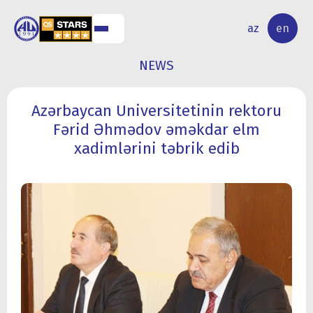
NAL
RESEARCH
az
en
S
ACTIVITY
NEWS
Azərbaycan Universitetinin rektoru
Fərid Əhmədov əməkdar elm
xadimlərini təbrik edib