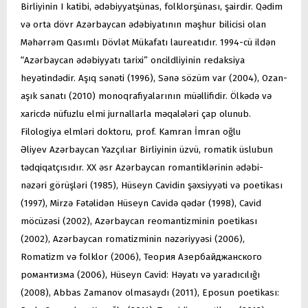
Birliyinin I katibi, ədəbiyyatşünas, folklorşünası, şairdir. Qədim
və orta dövr Azərbaycan ədəbiyatının məşhur bilicisi olan
Məhərrəm Qasımlı Dövlət Mükafatı laureatıdır. 1994-cü ildən
“Azərbaycan ədəbiyyatı tarixi” oncildliyinin redaksiya
heyətindədir. Aşıq sənəti (1996), Sənə sözüm var (2004), Ozan-
aşık sanatı (2010) monoqrafiyalarının müəllifidir. Ölkədə və
xaricdə nüfuzlu elmi jurnallarla məqalələri çap olunub.
Filologiya elmləri doktoru, prof. Kamran İmran oğlu
Əliyev Azərbaycan Yazçılıar Birliyinin üzvü, romatik üslubun
tədqiqatçısıdır. XX əsr Azərbaycan romantiklərinin ədəbi-
nəzəri görüşləri (1985), Hüseyn Cavidin şəxsiyyəti və poetikası
(1997), Mirzə Fətəlidən Hüseyn Cavidə qədər (1998), Cavid
möcüzəsi (2002), Azərbaycan reomantizminin poetikası
(2002), Azərbaycan romatizminin nəzəriyyəsi (2006),
Romatizm və folklor (2006), Теория Азербайджанского
романтизма (2006), Hüseyn Cavid: Həyatı və yaradıcılığı
(2008), Abbas Zamanov olmasaydı (2011), Eposun poetikası: