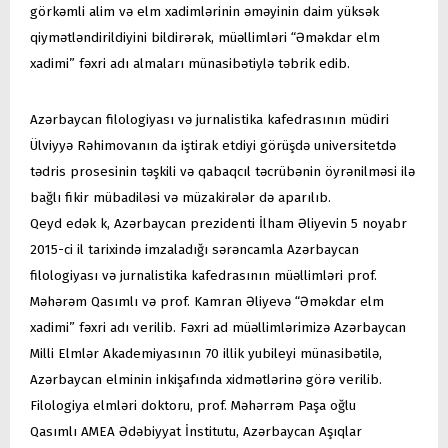
görkəmli alim və elm xadimlərinin əməyinin daim yüksək
qiymətləndirildiyini bildirərək, müəllimləri “Əməkdar elm
xadimi” fəxri adı almaları münasibətiylə təbrik edib.
Azərbaycan filologiyası və jurnalistika kafedrasının müdiri
Ülviyyə Rəhimovanın da iştirak etdiyi görüşdə universitetdə
tədris prosesinin təşkili və qabaqcıl təcrübənin öyrənilməsi ilə
bağlı fikir mübadiləsi və müzakirələr də aparılıb.
Qeyd edək k, Azərbaycan prezidenti İlham Əliyevin 5 noyabr
2015-ci il tarixində imzaladığı sərəncamla Azərbaycan
filologiyası və jurnalistika kafedrasının müəllimləri prof.
Məhərəm Qasımlı və prof. Kamran Əliyevə “Əməkdar elm
xadimi” fəxri adı verilib. Fəxri ad müəllimlərimizə Azərbaycan
Milli Elmlər Akademiyasının 70 illik yubileyi münasibətilə,
Azərbaycan elminin inkişafında xidmətlərinə görə verilib.
Filologiya elmləri doktoru, prof. Məhərrəm Paşa oğlu
Qasımlı AMEA Ədəbiyyat İnstitutu, Azərbaycan Aşıqlar