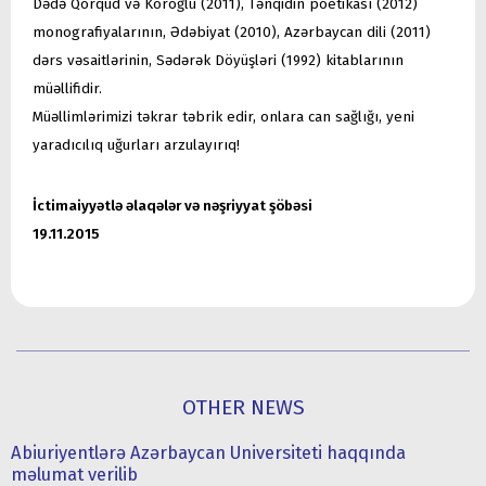
Dədə Qorqud və Koroğlu (2011), Tənqidin poetikası (2012)
monografiyalarının, Ədəbiyat (2010), Azərbaycan dili (2011)
dərs vəsaitlərinin, Sədərək Döyüşləri (1992) kitablarının
müəllifidir.
Müəllimlərimizi təkrar təbrik edir, onlara can sağlığı, yeni
yaradıcılıq uğurları arzulayırıq!
İctimaiyyətlə əlaqələr və nəşriyyat şöbəsi
19.11.2015
OTHER NEWS
Abiuriyentlərə Azərbaycan Universiteti haqqında
məlumat verilib