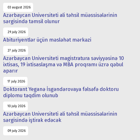
03 august 2026
Azərbaycan Universiteti ali təhsil müəssisələrinin
sərgisində təmsil olunur
29 july 2026
Abituriyentlər üçün məsləhət mərkəzi
27 july 2026
Azərbaycan Universiteti magistratura səviyyəsinə 10
ixtisas, 19 ixtisaslaşma və MBA proqramı üzrə qəbul
aparır
17 july 2026
Doktorant Yeganə İsgəndərovaya fəlsəfə doktoru
diplomu təqdim olunub
10 july 2026
Azərbaycan Universiteti ali təhsil müəssisələrinin
sərgisində iştirak edəcək
09 july 2026