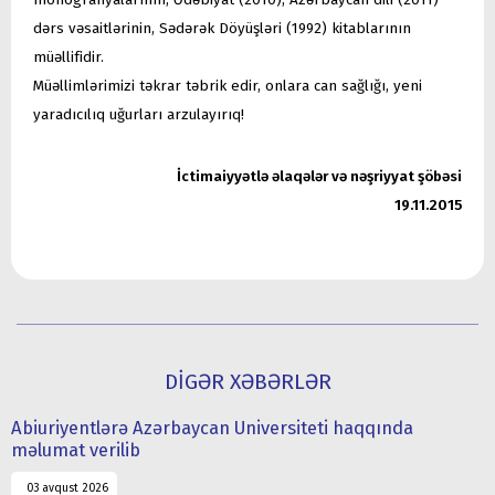
dərs vəsaitlərinin, Sədərək Döyüşləri (1992) kitablarının
müəllifidir.
Müəllimlərimizi təkrar təbrik edir, onlara can sağlığı, yeni
yaradıcılıq uğurları arzulayırıq!
İctimaiyyətlə əlaqələr və nəşriyyat şöbəsi
19.11.2015
DİGƏR XƏBƏRLƏR
Abiuriyentlərə Azərbaycan Universiteti haqqında
məlumat verilib
03 avqust 2026