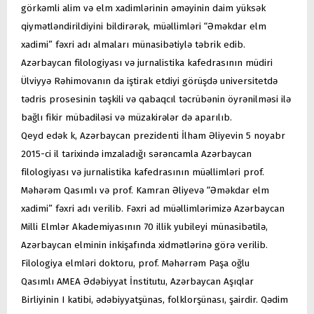
görkəmli alim və elm xadimlərinin əməyinin daim yüksək
qiymətləndirildiyini bildirərək, müəllimləri “Əməkdar elm
xadimi” fəxri adı almaları münasibətiylə təbrik edib.
Azərbaycan filologiyası və jurnalistika kafedrasının müdiri
Ülviyyə Rəhimovanın da iştirak etdiyi görüşdə universitetdə
tədris prosesinin təşkili və qabaqcıl təcrübənin öyrənilməsi ilə
bağlı fikir mübadiləsi və müzakirələr də aparılıb.
Qeyd edək k, Azərbaycan prezidenti İlham Əliyevin 5 noyabr
2015-ci il tarixində imzaladığı sərəncamla Azərbaycan
filologiyası və jurnalistika kafedrasının müəllimləri prof.
Məhərəm Qasımlı və prof. Kamran Əliyevə “Əməkdar elm
xadimi” fəxri adı verilib. Fəxri ad müəllimlərimizə Azərbaycan
Milli Elmlər Akademiyasının 70 illik yubileyi münasibətilə,
Azərbaycan elminin inkişafında xidmətlərinə görə verilib.
Filologiya elmləri doktoru, prof. Məhərrəm Paşa oğlu
Qasımlı AMEA Ədəbiyyat İnstitutu, Azərbaycan Aşıqlar
Birliyinin I katibi, ədəbiyyatşünas, folklorşünası, şairdir. Qədim