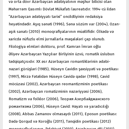
və orta dövr Azərbaycan ədəbiyatının məşhur bilicisi olan
Məhərrəm Qasımlı Dövlət Mükafatı laureatıdır. 1994-cü ildən
“Azərbaycan ədəbiyyatı tarixi” oncildliyinin redaksiya
heyətindədir. Aşıq sənəti (1996), Sənə sözüm var (2004), Ozan-
aşık sanatı (2010) monoqrafiyalarının müəllifidir. Ölkədə və
xaricdə nüfuzlu elmi jurnallarla məqalələri çap olunub.
Filologiya elmləri doktoru, prof. Kamran İmran oğlu
Əliyev Azərbaycan Yazçılıar Birliyinin üzvü, romatik üslubun
tədqiqatçısıdır. XX əsr Azərbaycan romantiklərinin ədəbi-
nəzəri görüşləri (1985), Hüseyn Cavidin şəxsiyyəti və poetikası
(1997), Mirzə Fətəlidən Hüseyn Cavidə qədər (1998), Cavid
möcüzəsi (2002), Azərbaycan reomantizminin poetikası
(2002), Azərbaycan romatizminin nəzəriyyəsi (2006),
Romatizm və folklor (2006), Теория Азербайджанского
романтизма (2006), Hüseyn Cavid: Həyatı və yaradıcılığı
(2008), Abbas Zamanov olmasaydı (2011), Eposun poetikası:
Dədə Qorqud və Koroğlu (2011), Tənqidin poetikası (2012)
monografiyalarının, Ədəbiyat (2010), Azərbaycan dili (2011)