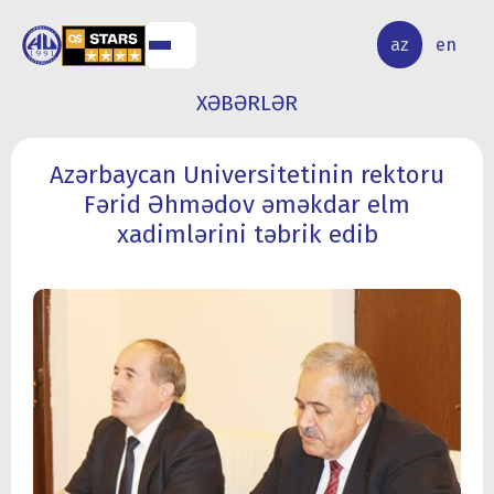
ALQ
ELMİ
az
en
ƏR
TƏDQİQAT
XƏBƏRLƏR
Azərbaycan Universitetinin rektoru
Fərid Əhmədov əməkdar elm
xadimlərini təbrik edib