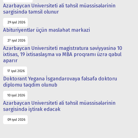
Azərbaycan Universiteti ali təhsil müəssisələrinin
sərgisində təmsil olunur
29 iyul 2026
Abituriyentlər üçün məsləhət mərkəzi
27 iyul 2026
Azərbaycan Universiteti magistratura səviyyəsinə 10
ixtisas, 19 ixtisaslaşma və MBA proqramı üzrə qəbul
aparır
17 iyul 2026
Doktorant Yeganə İsgəndərovaya fəlsəfə doktoru
diplomu təqdim olunub
10 iyul 2026
Azərbaycan Universiteti ali təhsil müəssisələrinin
sərgisində iştirak edəcək
09 iyul 2026