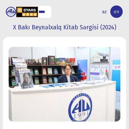
NAL
RESEARCH
az
en
S
ACTIVITY
X Bakı Beynəlxalq Kitab Sərgisi (2024)