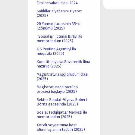
Elmi hesabat iclası 2024
Şəhidlər Xiyabanını ziyarət
(2025)
20 Yanvar faciəsinin 35-ci
ildönümü (2025)
“Sosial iş” İctimai Birliyi ilə
memorandum (2025)
QS Reytinq Agentliyi ilə
müqavilə (2025)
Konstitusiya və Suverenlik İlinə
hazırlıq (2025)
Magistratura işçi qrupun iclası
(2025)
Magistraturada təcrübə
prosesi başlayıb (2025)
Rektor Səadət Əliyeva Robert
Börns gecəsində (2025)
Sosial Tədqiqatlar Mərkəzi ilə
memorandun (2025)
Xocalı soyqırımına həsr
olunmuş anım tədbiri (2025)