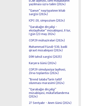
ECAR layihəsi, Elmi məqalələrin
yazılması üzrə təlim (2024)
“Qanun” nəşriyyatının kitab
sərgisi (2024)
ICPC-20, simpozium (2024)
“Qarabağın dirçəlişi -
ekolayihələr“ müsabiqəsi, II tur,
I gün (23 may 2024)
COP29 mühazirələri (2024)
Məhəmməd Füzuli-530, bədii
qiraət müsabiqəsi (2024)
DİM təhsil sərgisi (2025)
Karyera Günü (2024)
COP29 simulyasiya layihəsi,
Zirvə toplantısı (2024)
“Brend tələbə“lərin təltif
olunması mərasimi (2024)
“Qarabağın dirçəlişi”
müsabiqəsi, mükafatlandırma
(2024)
27 Sentyabr - Anım Günü (2024)