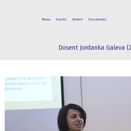
News
Events
Alumni
Documents
Dosent Jordanka Galeva (
FACULTIES
STUDENT
PROGRAMS
LIFE