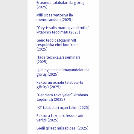
Erasmus tələbələri ilə görüş
(2025)
Milli Observatoriya ilə
memorandum (2025)
“Qeyri-səlis məntiq və dil-nitq”
kitabının təqdimatı (2025)
Gənc tədqiqatçıların VIII
respublika elmi konfransı
(2025)
İfadə texnikaları seminarı
(2025)
İş dünyasının nümayəndələri ilə
görüş (2025)
Rektorun əcnəbi tələbələrlə
görüşü (2025)
“Gənclərə tövsiyələr” kitabının
təqdimatı (2025)
İKT tələbələri üçün təlim (2025)
Rektora fəxri professor adı
verildi (2025)
Bədii qiraət müsabiqəsi (2025)