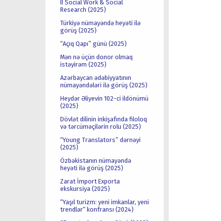
II Social Work & Social
Research (2025)
Türkiyə nümayəndə heyəti ilə
görüş (2025)
“Açıq Qapı” günü (2025)
Mən nə üçün donor olmaq
istəyirəm (2025)
Azərbaycan ədəbiyyatının
nümayəndələri ilə görüş (2025)
Heydər Əliyevin 102-ci ildönümü
(2025)
Dövlət dilinin inkişafında filoloq
və tərcüməçilərin rolu (2025)
“Young Translators” dərnəyi
(2025)
Özbəkistanın nümayəndə
heyəti ilə görüş (2025)
Zarat İmport Exporta
ekskursiya (2025)
“Yaşıl turizm: yeni imkanlar, yeni
trendlər“ konfransı (2024)