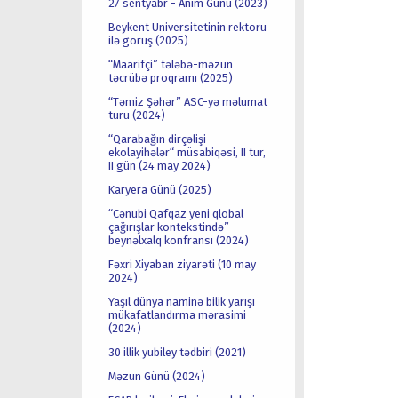
27 sentyabr - Anım Günü (2023)
Beykent Universitetinin rektoru
ilə görüş (2025)
“Maarifçi” tələbə-məzun
təcrübə proqramı (2025)
“Təmiz Şəhər” ASC-yə məlumat
turu (2024)
“Qarabağın dirçəlişi -
ekolayihələr“ müsabiqəsi, II tur,
II gün (24 may 2024)
Karyera Günü (2025)
“Cənubi Qafqaz yeni qlobal
çağırışlar kontekstində”
beynəlxalq konfransı (2024)
Fəxri Xiyaban ziyarəti (10 may
2024)
Yaşıl dünya naminə bilik yarışı
mükafatlandırma mərasimi
(2024)
30 illik yubiley tədbiri (2021)
Məzun Günü (2024)