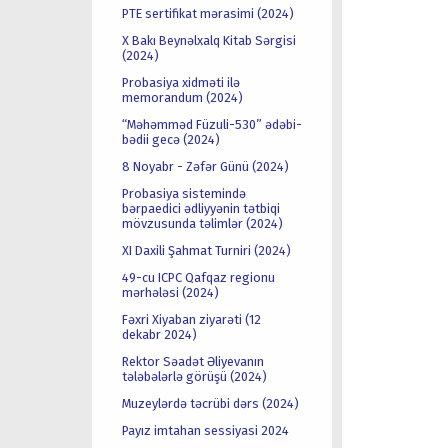
PTE sertifikat mərasimi (2024)
X Bakı Beynəlxalq Kitab Sərgisi
(2024)
Probasiya xidməti ilə
memorandum (2024)
“Məhəmməd Füzuli-530” ədəbi-
bədii gecə (2024)
8 Noyabr - Zəfər Günü (2024)
Probasiya sistemində
bərpaedici ədliyyənin tətbiqi
mövzusunda təlimlər (2024)
XI Daxili Şahmat Turniri (2024)
49-cu ICPC Qafqaz regionu
mərhələsi (2024)
Fəxri Xiyaban ziyarəti (12
dekabr 2024)
Rektor Səadət Əliyevanın
tələbələrlə görüşü (2024)
Muzeylərdə təcrübi dərs (2024)
Payız imtahan sessiyasi 2024