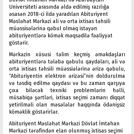
Universiteti arasında əldə edilmiş razılığa
əsasən 2018-ci ildə yaradılan Abituriyent
Məsləhət Mərkəzi ali və orta ixtisas təhsili
müəssisələrinə qəbul olmaq istəyən
abituriyentlərə kömək məqsədilə fəaliyyət
göstərir.
Mərkəzin xüsusi təlim keçmiş əməkdaşları
abituriyentlərə tələbə qəbulu qaydaları, ali və
orta ixtisas təhsili müəssiələrinə ərizə qəbulu,
“Abituriyentin elektron ərizəsi”nin doldurulma
və təsdiq edilmə qaydası və bu zaman qarşıya
çıxa biləcək texniki problemlərin həlli,
müsabiqə şərtləri, ixtisas seçimi zamanı diqqət
yetirilməli olan məsələlər haqqında ödənişsiz
köməklik göstərirlər.
Abituriyent Məsləhət Mərkəzi Dövlət İmtahan
Mərkəzi tərəfindən elan olunmuş ixtisas seçimi