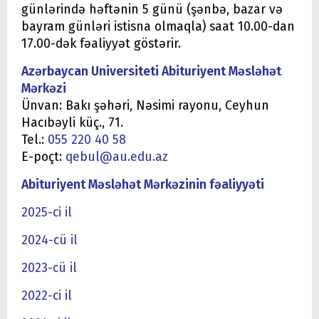
günlərində həftənin 5 günü (şənbə, bazar və
bayram günləri istisna olmaqla) saat 10.00-dan
17.00-dək fəaliyyət göstərir.
Azərbaycan Universiteti Abituriyent Məsləhət
Mərkəzi
Ünvan: Bakı şəhəri, Nəsimi rayonu, Ceyhun
Hacıbəyli küç., 71.
Tel.:
055 220 40 58
E-poçt:
qebul@au.edu.az
Abituriyent Məsləhət Mərkəzinin fəaliyyəti
2025-ci il
2024-cü il
2023-cü il
2022-ci il