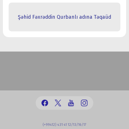
Şəhid Fəxrəddin Qurbanlı adına Təqaüd
(+99412) 431 41 12/13/16/17