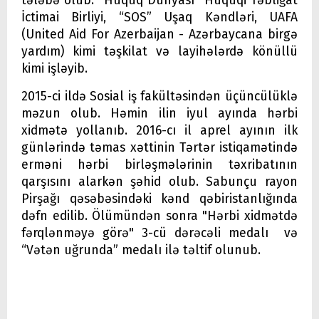
tələbə olub. “Hüquq Dünyası” Hüquqi Təbliğat
İctimai Birliyi, “SOS” Uşaq Kəndləri, UAFA
(United Aid For Azerbaijan - Azərbaycana birgə
yardım) kimi təşkilat və layihələrdə könüllü
kimi işləyib.
2015-ci ildə Sosial iş fakültəsindən üçüncülüklə
məzun olub. Həmin ilin iyul ayında hərbi
xidmətə yollanıb. 2016-cı il aprel ayının ilk
günlərində təmas xəttinin Tərtər istiqamətində
erməni hərbi birləşmələrinin təxribatının
qarşısını alarkən şəhid olub. Sabunçu rayon
Pirşağı qəsəbəsindəki kənd qəbiristanlığında
dəfn edilib. Ölümündən sonra "Hərbi xidmətdə
fərqlənməyə görə" 3-cü dərəcəli medalı və
“Vətən uğrunda” medalı
ilə təltif olunub.