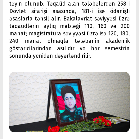
təyin olunub. Təqaüd alan tələbələrdən 258-i
Dövlət sifarişi əsasında, 181-i isə ödənişli
əsaslarla təhsil alır. Bakalavriat səviyyəsi üzrə
təqaüdlərin aylıq məbləği 110, 160 və 200
manat; magistratura səviyyəsi üzrə isə 120, 180,
240 manat olmaqla tələbənin akademik
göstəricilərindən asılıdır və hər semestrin
sonunda yenidən dəyərləndirilir.