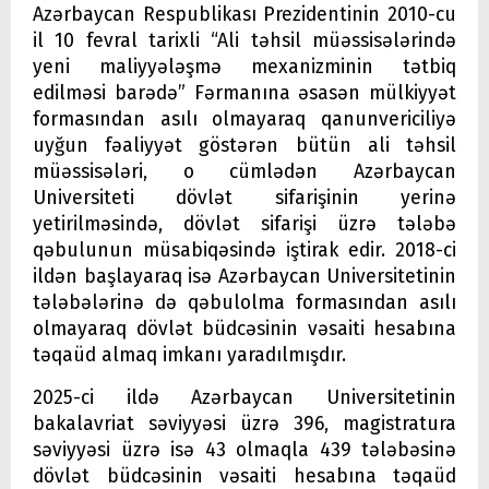
Azərbaycan Respublikası Prezidentinin 2010-cu
il 10 fevral tarixli “Ali təhsil müəssisələrində
yeni maliyyələşmə mexanizminin tətbiq
edilməsi barədə” Fərmanına əsasən mülkiyyət
formasından asılı olmayaraq qanunvericiliyə
uyğun fəaliyyət göstərən bütün ali təhsil
müəssisələri, o cümlədən Azərbaycan
Universiteti dövlət sifarişinin yerinə
yetirilməsində, dövlət sifarişi üzrə tələbə
qəbulunun müsabiqəsində iştirak edir. 2018-ci
ildən başlayaraq isə Azərbaycan Universitetinin
tələbələrinə də qəbulolma formasından asılı
olmayaraq dövlət büdcəsinin vəsaiti hesabına
təqaüd almaq imkanı yaradılmışdır.
2025-ci ildə Azərbaycan Universitetinin
bakalavriat səviyyəsi üzrə 396, magistratura
səviyyəsi üzrə isə 43 olmaqla 439 tələbəsinə
dövlət büdcəsinin vəsaiti hesabına təqaüd