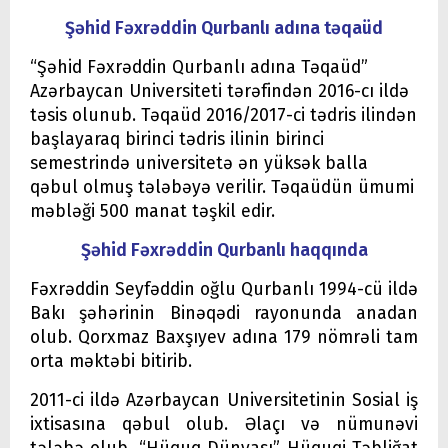
Şəhid Fəxrəddin Qurbanlı adına təqaüd
“Şəhid Fəxrəddin Qurbanlı adına Təqaüd”
Azərbaycan Universiteti tərəfindən 2016-cı ildə
təsis olunub. Təqaüd 2016/2017-ci tədris ilindən
başlayaraq birinci tədris ilinin birinci
semestrində universitetə ən yüksək balla
qəbul olmuş tələbəyə verilir. Təqaüdün ümumi
məbləği 500 manat təşkil edir.
Şəhid Fəxrəddin Qurbanlı haqqında
Fəxrəddin Seyfəddin oğlu Qurbanlı 1994-cü ildə
Bakı şəhərinin Binəqədi rayonunda anadan
olub. Qorxmaz Baxşıyev adına 179 nömrəli tam
orta məktəbi bitirib.
2011-ci ildə Azərbaycan Universitetinin Sosial iş
ixtisasına qəbul olub. Əlaçı və nümunəvi