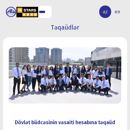
ALQ
ELMİ
az
en
ƏR
TƏDQİQAT
Təqaüdlər
Dövlət büdcəsinin vəsaiti hesabına təqaüd