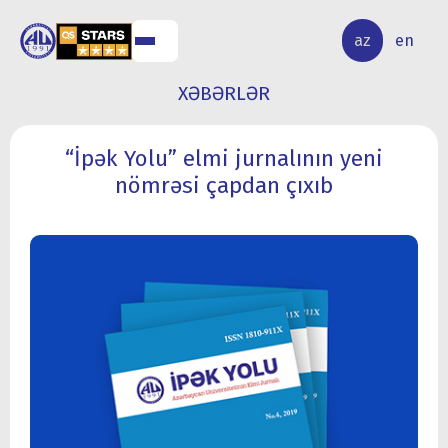
ALQ
ELMİ
az
en
ƏR
TƏDQİQAT
XƏBƏRLƏR
“İpək Yolu” elmi jurnalının yeni
nömrəsi çapdan çıxıb