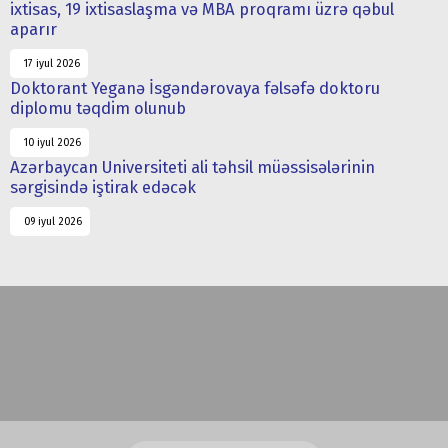
ixtisas, 19 ixtisaslaşma və MBA proqramı üzrə qəbul
aparır
17 iyul 2026
Doktorant Yeganə İsgəndərovaya fəlsəfə doktoru
diplomu təqdim olunub
10 iyul 2026
Azərbaycan Universiteti ali təhsil müəssisələrinin
sərgisində iştirak edəcək
09 iyul 2026