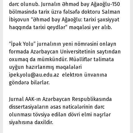
dərc olunub. Jurnalın Əhməd bəy Ağaoğlu-150
bölməsində tarix üzrə fəlsəfə doktoru Salman
İbişovun “Əhməd bəy Ağaoğlu: tarixi şəxsiyyət
haqqında tarixi qeydlər” məqaləsi yer alıb.
“İpək Yolu” jurnalının yeni nömrəsini onlayn
formada Azərbaycan Universitetinin saytından
oxumaq da mümkündür. Müəlliflər təlimata
uyğun hazırlanmış məqalələri
ipek.yolu@au.edu.az elektron ünvanına
göndərə bilərlər.
Jurnal AAK-ın Azərbaycan Respublikasında
dissertasiyaların əsas nəticələrinin dərc
olunması tövsiyə edilən dövri elmi nəşrlər
siyahısına daxildir.