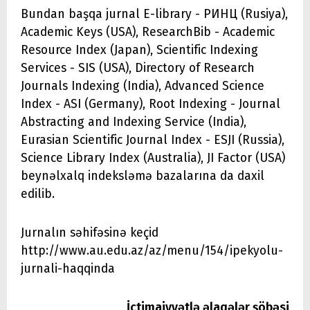
Bundan başqa jurnal E-library - РИНЦ (Rusiya),
Academic Keys (USA), ResearchBib - Academic
Resource Index (Japan), Scientific Indexing
Services - SIS (USA), Directory of Research
Journals Indexing (India), Advanced Science
Index - ASI (Germany), Root Indexing - Journal
Abstracting and Indexing Service (India),
Eurasian Scientific Journal Index - ESJI (Russia),
Science Library Index (Australia), JI Factor (USA)
beynəlxalq indeksləmə bazalarına da daxil
edilib.
Jurnalın səhifəsinə keçid
http://www.au.edu.az/az/menu/154/ipekyolu-
jurnali-haqqinda
İctimaiyyətlə əlaqələr şöbəsi