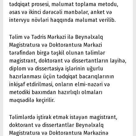
tədqiqat prosesi, məlumat toplama metodu,
əsas və ikinci dərəcəli mənbələr, anket və
intervyu növləri haqqında məlumat verilib.
Təlim və Tədris Mərkəzi ilə Beynəlxalq
Magistratura və Doktorantura Mərkəzi
tərəfindən birgə təşkil olunan təlimlər
magistrant, doktorant və dissertantların layihə,
diplom və dissertasiya işlərinin uğurlu
hazırlanması üçün tədqiqat bacarıqlarının
inkişaf etdirilməsi, onların elmi-nəzəri və
metodiki baxımdan hazırlıqlı olmaları
məqsədilə keçirilir.
Təlimlərdə iştirak etmək istəyən magistrant,
doktorant və dissertantlar Beynəlxalq
Magistratura və Doktorantura Mərkəzinə