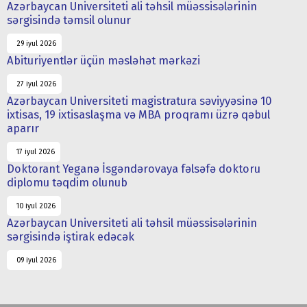
Azərbaycan Universiteti ali təhsil müəssisələrinin
sərgisində təmsil olunur
29 iyul 2026
Abituriyentlər üçün məsləhət mərkəzi
27 iyul 2026
Azərbaycan Universiteti magistratura səviyyəsinə 10
ixtisas, 19 ixtisaslaşma və MBA proqramı üzrə qəbul
aparır
17 iyul 2026
Doktorant Yeganə İsgəndərovaya fəlsəfə doktoru
diplomu təqdim olunub
10 iyul 2026
Azərbaycan Universiteti ali təhsil müəssisələrinin
sərgisində iştirak edəcək
09 iyul 2026