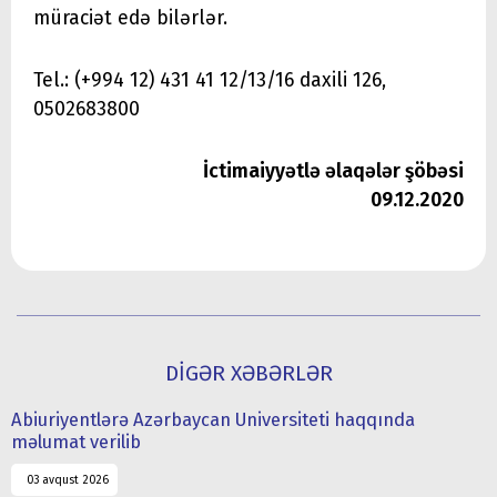
müraciət edə bilərlər.
Tel.: (+994 12) 431 41 12/13/16 daxili 126,
0502683800
İctimaiyyətlə əlaqələr şöbəsi
09.12.2020
DİGƏR XƏBƏRLƏR
Abiuriyentlərə Azərbaycan Universiteti haqqında
məlumat verilib
03 avqust 2026