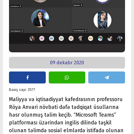
09 dekabr 2020
Baxış sayı: 3577
Maliyyə və iqtisadiyyat kafedrasının professoru
Röya Anvari növbəti dəfə tədqiqat üsullarına
həsr olunmuş təlim keçib. “Microsoft Teams”
platforması üzərindən ingilis dilində təşkil
olunan təlimdə sosial elmlərdə istifadə olunan