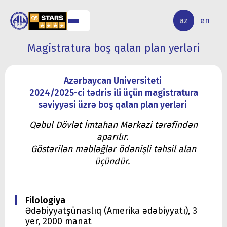
ALQ
ELMİ
az
en
ƏR
TƏDQİQAT
Magistratura boş qalan plan yerləri
Azərbaycan Universiteti
2024/2025-ci tədris ili üçün magistratura
səviyyəsi üzrə boş qalan plan yerləri
Qəbul Dövlət İmtahan Mərkəzi tərəfindən
aparılır.
Göstərilən məbləğlər ödənişli təhsil alan
üçündür.
Filologiya
Ədəbiyyatşünaslıq (Amerika ədəbiyyatı), 3
yer, 2000 manat