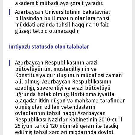
akademik mübadiləyə şərait yaradır.
Azərbaycan Universitetinin bakalavriat
pilləsindən bu il məzun olanlara təhsil
müddəti ərzində təhsil haqqına 10 faiz
güzəşt tətbiq olunacaqdır.
İmtiyazlı statusda olan tələbələr
Azərbaycan Respublikasının ərazi
bütövlüyünün, müstəqilliyinin və
Konstitusiya quruluşunun müdafiəsi zamanı
əlil olmuş; Azərbaycan Respublikasının
azadlığı, suverenliyi və ərazi bütövlüyü
uğrunda həlak olmuş; Hərbi əməliyyatla
əlaqədar itkin düşən və məhkəmə tərəfindən
ölmüş elan edilən vətəndaşların
övladlarının təhsil haqqı Azərbaycan
Respublikası Nazirlər Kabinetinin 2010-cu il
25 iyun tarixli 120 nömrəli qərarı ilə təsdiq
edilmiş təhsil xərcləri miqdarında dövlət