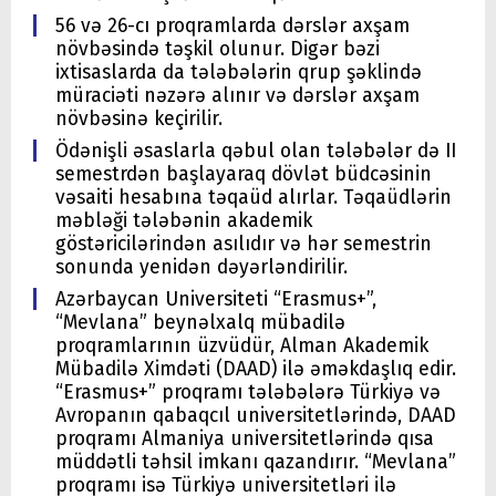
56 və 26-cı proqramlarda dərslər axşam
növbəsində təşkil olunur. Digər bəzi
ixtisaslarda da tələbələrin qrup şəklində
müraciəti nəzərə alınır və dərslər axşam
növbəsinə keçirilir.
Ödənişli əsaslarla qəbul olan tələbələr də II
semestrdən başlayaraq dövlət büdcəsinin
vəsaiti hesabına təqaüd alırlar. Təqaüdlərin
məbləği tələbənin akademik
göstəricilərindən asılıdır və hər semestrin
sonunda yenidən dəyərləndirilir.
Azərbaycan Universiteti “Erasmus+”,
“Mevlana” beynəlxalq mübadilə
proqramlarının üzvüdür, Alman Akademik
Mübadilə Ximdəti (DAAD) ilə əməkdaşlıq edir.
“Erasmus+” proqramı tələbələrə Türkiyə və
Avropanın qabaqcıl universitetlərində, DAAD
proqramı Almaniya universitetlərində qısa
müddətli təhsil imkanı qazandırır. “Mevlana”
proqramı isə Türkiyə universitetləri ilə