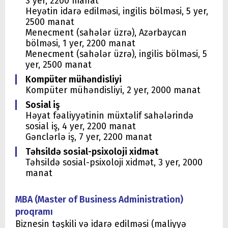
3 yer, 2200 manat
Heyətin idarə edilməsi, ingilis bölməsi, 5 yer,
2500 manat
Menecment (sahələr üzrə), Azərbaycan
bölməsi, 1 yer, 2200 manat
Menecment (sahələr üzrə), ingilis bölməsi, 5
yer, 2500 manat
Kompüter mühəndisliyi
Kompüter mühəndisliyi, 2 yer, 2000 manat
Sosial iş
Həyat fəaliyyətinin müxtəlif sahələrində
sosial iş, 4 yer, 2200 manat
Gənclərlə iş, 7 yer, 2200 manat
Təhsildə sosial-psixoloji xidmət
Təhsildə sosial-psixoloji xidmət, 3 yer, 2000
manat
MBA (Master of Business Administration)
proqramı
Biznesin təşkili və idarə edilməsi (maliyyə