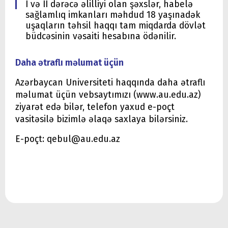
I və II dərəcə əlilliyi olan şəxslər, habelə
sağlamlıq imkanları məhdud 18 yaşınadək
uşaqların təhsil haqqı tam miqdarda dövlət
büdcəsinin vəsaiti hesabına ödənilir.
Daha ətraflı məlumat üçün
Azərbaycan Universiteti haqqında daha ətraflı
məlumat üçün vebsaytımızı (www.au.edu.az)
ziyarət edə bilər, telefon yaxud e-poçt
vasitəsilə bizimlə əlaqə saxlaya bilərsiniz.
E-poçt: qebul@au.edu.az