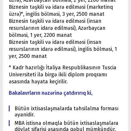
üzrə), Azərbaycan bölməsi, 2 yer, 2200 manat
Biznesin təşkili və idarə edilməsi (marketinq
üzrə)*, ingilis bölməsi, 3 yer, 2500 manat
Biznesin təşkili və idarə edilməsi (insan
resurslarının idarə edilməsi), Azərbaycan
bölməsi, 1 yer, 2200 manat
Biznesin təşkili və idarə edilməsi (insan
resurslarının idarə edilməsi), ingilis bölməsi, 1
yer, 2500 manat
* Kadr hazırlığı İtaliya Respublikasının Tuscia
Universiteti ilə birgə ikili diplom proqramı
əsasında həyata keçirilir.
Bakalavrların nəzərinə çatdırırıq ki,
Bütün ixtisaslaşmalarda təhsilalma forması
əyanidir.
MBA istisna olmaqla bütün ixtisaslaşmalara
dövlət sifarişi əsasında qəbul mümkündür.