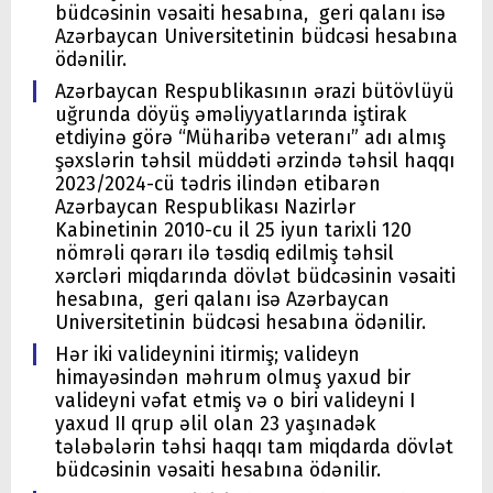
büdcəsinin vəsaiti hesabına, geri qalanı isə
Azərbaycan Universitetinin büdcəsi hesabına
ödənilir.
Azərbaycan Respublikasının ərazi bütövlüyü
uğrunda döyüş əməliyyatlarında iştirak
etdiyinə görə “Müharibə veteranı” adı almış
şəxslərin təhsil müddəti ərzində təhsil haqqı
2023/2024-cü tədris ilindən etibarən
Azərbaycan Respublikası Nazirlər
Kabinetinin 2010-cu il 25 iyun tarixli 120
nömrəli qərarı ilə təsdiq edilmiş təhsil
xərcləri miqdarında dövlət büdcəsinin vəsaiti
hesabına, geri qalanı isə Azərbaycan
Universitetinin büdcəsi hesabına ödənilir.
Hər iki valideynini itirmiş; valideyn
himayəsindən məhrum olmuş yaxud bir
valideyni vəfat etmiş və o biri valideyni I
yaxud II qrup əlil olan 23 yaşınadək
tələbələrin təhsi haqqı tam miqdarda dövlət
büdcəsinin vəsaiti hesabına ödənilir.