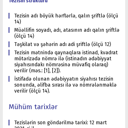
Tezisin strukturu
Tezisin adı böyük hərflərlə, qalın şriftlə (ölçü
14)
Müəllifin soyadı, adı, atasının adı qalın şriftlə
(ölçü 14)
Təşkilat və şəhərin adı adi şriftlə (ölçü 12)
Tezisin mətnində qaynaqlara istinad, kvadrat
mötərizədə nömrə ilə (istinadın ədəbiyyat
siyahısındakı nömrəsinə müvafiq olaraq)
verilir (məs.: [1], [2]).
İstifadə olunan ədəbiyyatın siyahısı tezisin
sonunda, əlifba sırası ilə və nömrələnməklə
verilir (ölçü 14).
Mühüm tarixlər
Tezislərin son göndərilmə tarixi: 12 mart