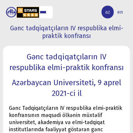
ALQ
ELMİ
az
en
ƏR
TƏDQİQAT
Gənc tədqiqatçıların IV respublika elmi-
praktik konfransı
Gənc tədqiqatçıların IV
respublika elmi-praktik konfransı
Azərbaycan Universiteti, 9 aprel
2021-ci il
Gənc Tədqiqatçıların IV respublika elmi-praktik
konfransının məqsədi ölkənin müxtəlif
universitet, akademiya və elmi-tədqiqat
institutlarında fəaliyyət göstərən gənc