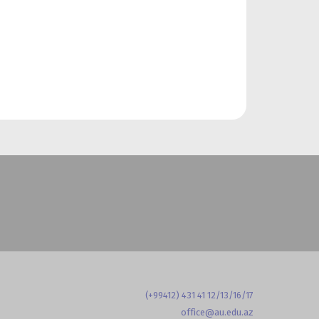
(+99412) 431 41 12/13/16/17
office@au.edu.az