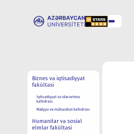
UNİVERSİTET
UNİVERSİTETƏ
HAQQINDA
QƏBUL
Biznes və iqtisadiyyat
fakültəsi
İqtisadiyyat və idarəetmə
kafedrası
Maliyyə və mühasibat kafedrası
Humanitar və sosial
elmlər fakültəsi