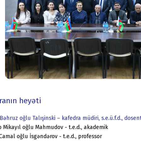
ranın heyəti
Bəhruz oğlu Talışinski – kafedra müdiri, s.e.ü.f.d., dosen
 Mikayıl oğlu Mahmudov - t.e.d., akademik
Camal oğlu İsgəndərov - t.e.d., professor