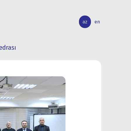
az
en
edrası
BEYNƏLXALQ
ELMİ
ƏLAQƏLƏR
TƏDQİQAT