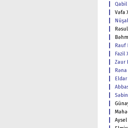
Qabil 
Vəfa 
Nüşab
Rəsul
Bəhma
Rauf 
Fazil 
Zaur B
Rəna 
Eldar 
Abbas
Səbin
Günay
Məhəm
Aysel