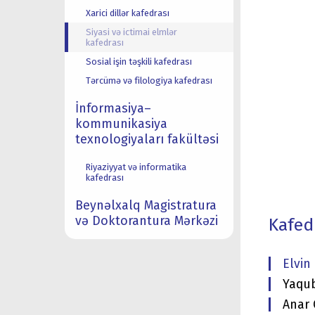
Xarici dillər kafedrası
Siyasi və ictimai elmlər
kafedrası
Sosial işin təşkili kafedrası
Tərcümə və filologiya kafedrası
İnformasiya–
kommunikasiya
texnologiyaları fakültəsi
Riyaziyyat və informatika
kafedrası
Beynəlxalq Magistratura
və Doktorantura Mərkəzi
Kafed
Elvin 
Yaqub
Anar 