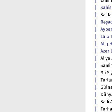
Elmir
Şahis
Səidə 
Rəşad
Aybən
Lalə 
Afiq 
Azər 
Aliyə
Samir
Əli S
Tərla
Gülna
Dünya
Sədi 
Fərha