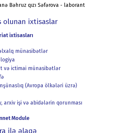
nə Bəhruz qızı Səfərova - laborant
 olunan ixtisaslar
iat ixtisasları
lxalq münasibətlər
ologiya
t və ictimai münasibətlər
fə
nşünaslıq (Avropa ölkələri üzrə)
, arxiv işi və abidələrin qorunması
nnet Module
ra ilə əlaqə