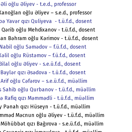
Əli oğlu Əliyev - t.e.d., professor
Xanoğlan oğlu Əliyev – s.e.d., professor
ə Yavər qızı Quliyeva - t.ü.f.d., dosent
 Qərib oğlu Mehdixanov - t.ü.f.d., dosent
n Bəhram oğlu Kərimov - t.ü.f.d., dosent
Nabil oğlu Səmədov – f.ü.f.d., dosent
Xəlil oğlu Rüstəmov – f.ü.f.d., dosent
ilal oğlu Əliyev - s.e.ü.f.d., dosent
Bəylər qızı Əsədova - t.ü.f.d., dosent
Arif oğlu Cəfərov – s.e.ü.f.d., müəllim
 Sahib oğlu Qurbanov - t.ü.f.d., müəllim
ə Rafiq qızı Məmmədli - t.ü.f.d., müəllim
 Pənah qızı Hüseyn - t.ü.f.d., müəllim
məd Məcnun oğlu Əliyev - t.ü.f.d., müəllim
 Möhübbət qızı Bağırova - s.e.ü.f.d., müəllim