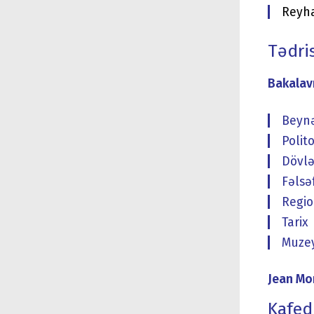
Reyha
Tədris
Bakalavr
Beynə
Polit
Dövlə
Fəlsə
Regio
Tarix
Muzey
Jean Mo
Kafed