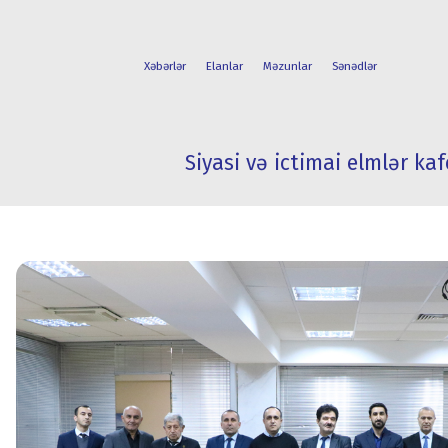
Xəbərlər
Elanlar
Məzunlar
Sənədlər
Siyasi və ictimai elmlər kaf
FAKÜLTƏLƏR
TƏLƏBƏ
İXTİSASLAR
HƏYATI