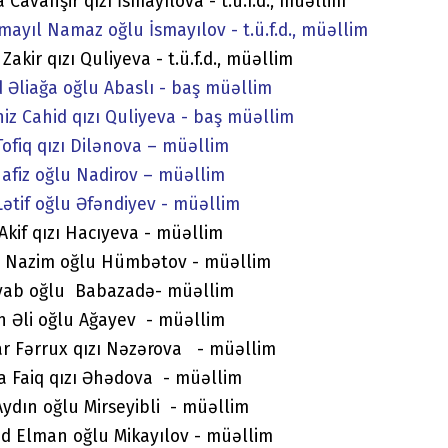
a Cavanşir qızı İsmayılova - t.ü.f.d., müəllim
mayıl Namaz oğlu İsmayılov - t.ü.f.d., müəllim
Zakir qızı Quliyeva - t.ü.f.d., müəllim
 Əliağa oğlu Abaslı - baş müəllim
iz Cahid qızı Quliyeva - baş müəllim
Tofiq qızı Dilənova – müəllim
Hafiz oğlu Nadirov – müəllim
Lətif oğlu Əfəndiyev - müəllim
 Akif qızı Hacıyeva - müəllim
 Nazim oğlu Hümbətov - müəllim
iyab oğlu Babazadə- müəllim
n Əli oğlu Ağayev - müəllim
r Fərrux qızı Nəzərova - müəllim
 Faiq qızı Əhədova - müəllim
Aydın oğlu Mirseyibli - müəllim
d Elman oğlu Mikayılov - müəllim