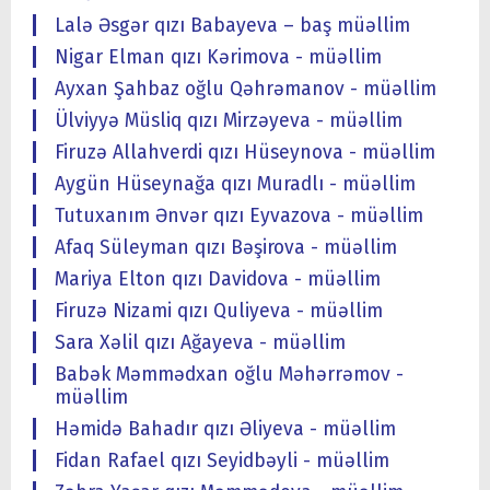
Lalə Əsgər qızı Babayeva – baş müəllim
Nigar Elman qızı Kərimova - müəllim
Ayxan Şahbaz oğlu Qəhrəmanov - müəllim
Ülviyyə Müsliq qızı Mirzəyeva - müəllim
Firuzə Allahverdi qızı Hüseynova - müəllim
Aygün Hüseynağa qızı Muradlı - müəllim
Tutuxanım Ənvər qızı Eyvazova - müəllim
Afaq Süleyman qızı Bəşirova - müəllim
Mariya Elton qızı Davidova - müəllim
Firuzə Nizami qızı Quliyeva - müəllim
Sara Xəlil qızı Ağayeva - müəllim
Babək Məmmədxan oğlu Məhərrəmov -
müəllim
Həmidə Bahadır qızı Əliyeva - müəllim
Fidan Rafael qızı Seyidbəyli - müəllim