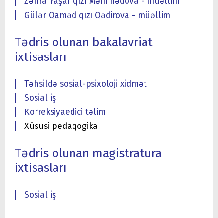
Zəhra Yaşar qızı Məmmədova - müəllim
Gülər Qaməd qızı Qədirova - müəllim
Tədris olunan bakalavriat
ixtisasları
Təhsildə sosial-psixoloji xidmət
Sosial iş
Korreksiyaedici təlim
Xüsusi pedaqogika
Tədris olunan magistratura
ixtisasları
Sosial iş