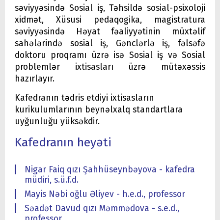
səviyyəsində Sosial iş, Təhsildə sosial-psixoloji
xidmət, Xüsusi pedaqogika, magistratura
səviyyəsində Həyat fəaliyyətinin müxtəlif
sahələrində sosial iş, Gənclərlə iş, fəlsəfə
doktoru proqramı üzrə isə Sosial iş və Sosial
problemlər ixtisasları üzrə mütəxəssis
hazırlayır.
Kafedranın tədris etdiyi ixtisasların
kurikulumlarının beynəlxalq standartlara
uyğunluğu yüksəkdir.
Kafedranın heyəti
Nigar Faiq qızı Şahhüseynbəyova - kafedra
müdiri, s.ü.f.d.
Mayis Nəbi oğlu Əliyev - h.e.d., professor
Səadət Davud qızı Məmmədova - s.e.d.,
professor