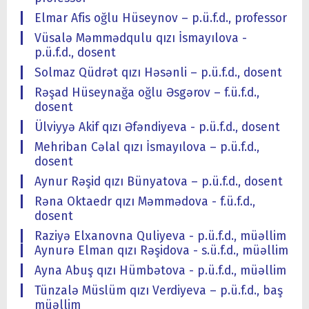
Elmar Afis oğlu Hüseynov – p.ü.f.d., professor
Vüsalə Məmmədqulu qızı İsmayılova -
p.ü.f.d., dosent
Solmaz Qüdrət qızı Həsənli – p.ü.f.d., dosent
Rəşad Hüseynağa oğlu Əsgərov – f.ü.f.d.,
dosent
Ülviyyə Akif qızı Əfəndiyeva - p.ü.f.d., dosent
Mehriban Cəlal qızı İsmayılova – p.ü.f.d.,
dosent
Aynur Rəşid qızı Bünyatova – p.ü.f.d., dosent
Rəna Oktaedr qızı Məmmədova - f.ü.f.d.,
dosent
Raziyə Elxanovna Quliyeva - p.ü.f.d., müəllim
Aynurə Elman qızı Rəşidova - s.ü.f.d., müəllim
Ayna Abuş qızı Hümbətova - p.ü.f.d., müəllim
Tünzalə Müslüm qızı Verdiyeva – p.ü.f.d., baş
müəllim