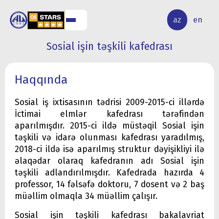
ALQ
ELMİ
az
en
ƏR
TƏDQİQAT
Sosial işin təşkili kafedrası
Haqqında
Sosial iş ixtisasının tədrisi 2009-2015-ci illərdə
İctimai elmlər kafedrası tərəfindən
aparılmışdır. 2015-ci ildə müstəqil Sosial işin
təşkili və idarə olunması kafedrası yaradılmış,
2018-ci ildə isə aparılmış struktur dəyişikliyi ilə
əlaqədar olaraq kafedranın adı Sosial işin
təşkili adlandırılmışdır. Kafedrada hazırda 4
professor, 14 fəlsəfə doktoru, 7 dosent və 2 baş
müəllim olmaqla 34 müəllim çalışır.
Sosial işin təşkili kafedrası bakalavriat