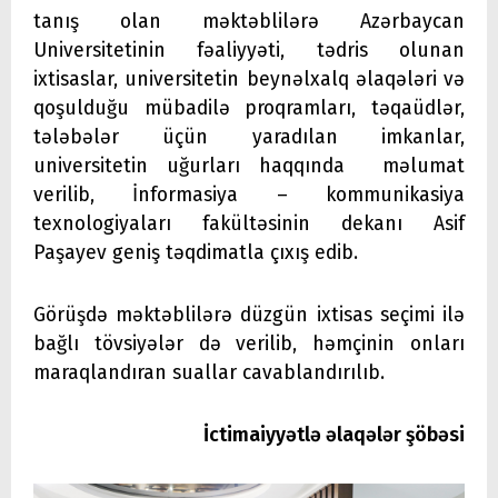
tanış olan məktəblilərə Azərbaycan
Universitetinin fəaliyyəti, tədris olunan
ixtisaslar, universitetin beynəlxalq əlaqələri və
qoşulduğu mübadilə proqramları, təqaüdlər,
tələbələr üçün yaradılan imkanlar,
universitetin uğurları haqqında məlumat
verilib, İnformasiya – kommunikasiya
texnologiyaları fakültəsinin dekanı Asif
Paşayev geniş təqdimatla çıxış edib.
Görüşdə məktəblilərə düzgün ixtisas seçimi ilə
bağlı tövsiyələr də verilib, həmçinin onları
maraqlandıran suallar cavablandırılıb.
İctimaiyyətlə əlaqələr şöbəsi