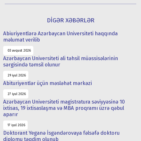
DİGƏR XƏBƏRLƏR
Abiuriyentlərə Azərbaycan Universiteti haqqında
məlumat verilib
03 avqust 2026
Azərbaycan Universiteti ali təhsil müəssisələrinin
sərgisində təmsil olunur
29 iyul 2026
Abituriyentlər üçün məsləhət mərkəzi
27 iyul 2026
Azərbaycan Universiteti magistratura səviyyəsinə 10
ixtisas, 19 ixtisaslaşma və MBA proqramı üzrə qəbul
aparır
17 iyul 2026
Doktorant Yeganə İsgəndərovaya fəlsəfə doktoru
diplomu təqdim olunub