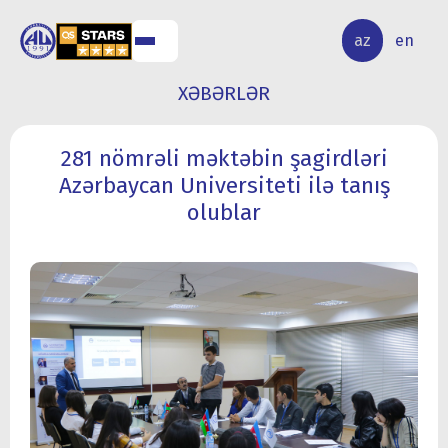
ALQ
ELMİ
az
en
ƏR
TƏDQİQAT
XƏBƏRLƏR
281 nömrəli məktəbin şagirdləri
Azərbaycan Universiteti ilə tanış
olublar