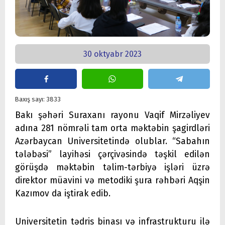
30 oktyabr 2023
Baxış sayı: 3833
Bakı şəhəri Suraxanı rayonu Vaqif Mirzəliyev
adına 281 nömrəli tam orta məktəbin şagirdləri
Azərbaycan Universitetində olublar. “Sabahın
tələbəsi” layihəsi çərçivəsində təşkil edilən
görüşdə məktəbin təlim-tərbiyə işləri üzrə
direktor müavini və metodiki şura rəhbəri Aqşin
Kazımov da iştirak edib.
Universitetin tədris binası və infrastrukturu ilə