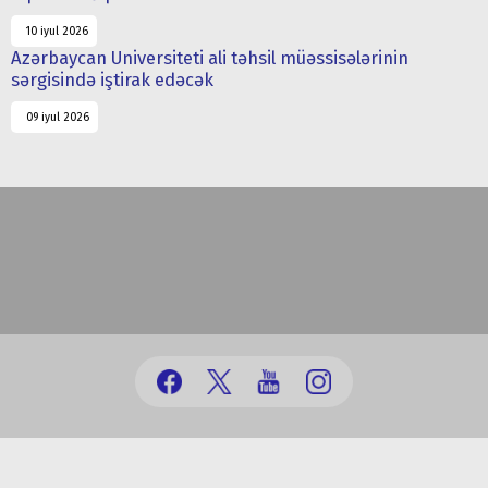
10 iyul 2026
Azərbaycan Universiteti ali təhsil müəssisələrinin
sərgisində iştirak edəcək
09 iyul 2026
(+99412) 431 41 12/13/16/17