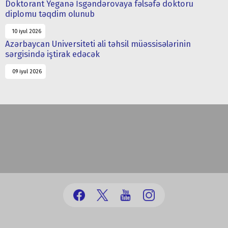
Doktorant Yeganə İsgəndərovaya fəlsəfə doktoru
diplomu təqdim olunub
10 iyul 2026
Azərbaycan Universiteti ali təhsil müəssisələrinin
sərgisində iştirak edəcək
09 iyul 2026