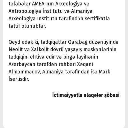
tələbələr AMEA-nın Arxeologiya və
Antropologiya İnstitutu və Almaniya
Arxeologiya İnstitutu tərəfindən sertifikatla
təltif olunublar.
Qeyd edək ki, tədqiqatlar Qarabağ düzənliyində
Neolit və Xalkolit dövrü yaşayış məskənlərinin
tədqiqini ehtiva edir və birgə layihənin
Azərbaycan tərəfdən rəhbəri Xəqani
Alməmmədov, Almaniya tərəfindən isə Mark
İserlisdir.
İctimaiyyətlə əlaqələr şöbəsi