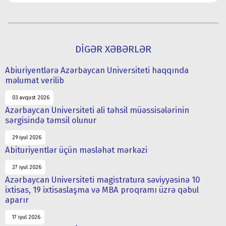
DİGƏR XƏBƏRLƏR
Abiuriyentlərə Azərbaycan Universiteti haqqında
məlumat verilib
03 avqust 2026
Azərbaycan Universiteti ali təhsil müəssisələrinin
sərgisində təmsil olunur
29 iyul 2026
Abituriyentlər üçün məsləhət mərkəzi
27 iyul 2026
Azərbaycan Universiteti magistratura səviyyəsinə 10
ixtisas, 19 ixtisaslaşma və MBA proqramı üzrə qəbul
aparır
17 iyul 2026