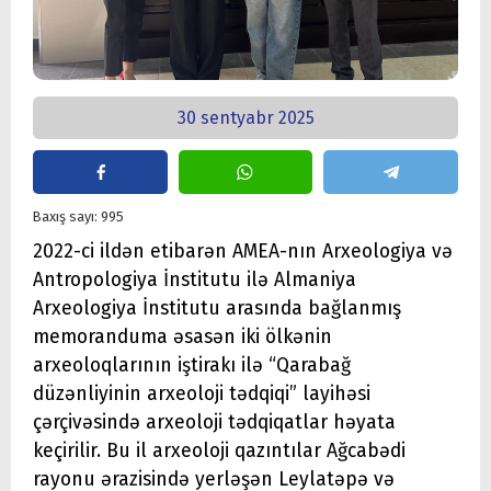
30 sentyabr 2025
Baxış sayı: 995
2022-ci ildən etibarən AMEA-nın Arxeologiya və
Antropologiya İnstitutu ilə Almaniya
Arxeologiya İnstitutu arasında bağlanmış
memoranduma əsasən iki ölkənin
arxeoloqlarının iştirakı ilə “Qarabağ
düzənliyinin arxeoloji tədqiqi” layihəsi
çərçivəsində arxeoloji tədqiqatlar həyata
keçirilir. Bu il arxeoloji qazıntılar Ağcabədi
rayonu ərazisində yerləşən Leylatəpə və