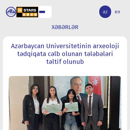
ALQ
ELMİ
az
en
ƏR
TƏDQİQAT
XƏBƏRLƏR
Azərbaycan Universitetinin arxeoloji
tədqiqata cəlb olunan tələbələri
təltif olunub