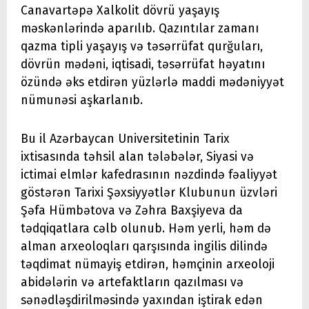
Canavartəpə Xalkolit dövrü yaşayış
məskənlərində aparılıb. Qazıntılar zamanı
qazma tipli yaşayış və təsərrüfat qurğuları,
dövrün mədəni, iqtisadi, təsərrüfat həyatını
özündə əks etdirən yüzlərlə maddi mədəniyyət
nümunəsi aşkarlanıb.
Bu il Azərbaycan Universitetinin Tarix
ixtisasında təhsil alan tələbələr, Siyasi və
ictimai elmlər kafedrasının nəzdində fəaliyyət
göstərən Tarixi Şəxsiyyətlər Klubunun üzvləri
Şəfa Hümbətova və Zəhra Baxşiyeva da
tədqiqatlara cəlb olunub. Həm yerli, həm də
alman arxeoloqları qarşısında ingilis dilində
təqdimat nümayiş etdirən, həmçinin arxeoloji
abidələrin və artefaktların qazılması və
sənədləşdirilməsində yaxından iştirak edən