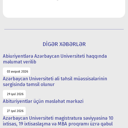
DİGƏR XƏBƏRLƏR
Abiuriyentlərə Azərbaycan Universiteti haqqında
məlumat verilib
03 avqust 2026
Azərbaycan Universiteti ali təhsil müəssisələrinin
sərgisində təmsil olunur
29 iyul 2026
Abituriyentlər üçün məsləhət mərkəzi
27 iyul 2026
Azərbaycan Universiteti magistratura səviyyəsinə 10
ixtisas, 19 ixtisaslaşma və MBA proqramı üzrə qəbul