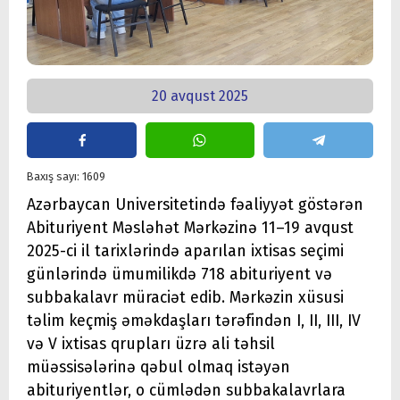
20 avqust 2025
Baxış sayı: 1609
Azərbaycan Universitetində fəaliyyət göstərən
Abituriyent Məsləhət Mərkəzinə 11–19 avqust
2025-ci il tarixlərində aparılan ixtisas seçimi
günlərində ümumilikdə 718 abituriyent və
subbakalavr müraciət edib. Mərkəzin xüsusi
təlim keçmiş əməkdaşları tərəfindən I, II, III, IV
və V ixtisas qrupları üzrə ali təhsil
müəssisələrinə qəbul olmaq istəyən
abituriyentlər, o cümlədən subbakalavrlara