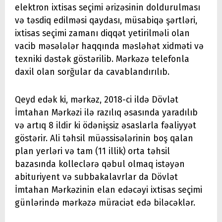
elektron ixtisas seçimi ərizəsinin doldurulması
və təsdiq edilməsi qaydası, müsabiqə şərtləri,
ixtisas seçimi zamanı diqqət yetirilməli olan
vacib məsələlər haqqında məsləhət xidməti və
texniki dəstək göstərilib. Mərkəzə telefonla
daxil olan sorğular da cavablandırılıb.
Qeyd edək ki, mərkəz, 2018-ci ildə Dövlət
İmtahan Mərkəzi ilə razılıq əsasında yaradılıb
və artıq 8 ildir ki ödənişsiz əsaslarla fəaliyyət
göstərir. Ali təhsil müəssisələrinin boş qalan
plan yerləri və tam (11 illik) orta təhsil
bazasında kolleclərə qəbul olmaq istəyən
abituriyent və subbakalavrlar da Dövlət
İmtahan Mərkəzinin elan edəcəyi ixtisas seçimi
günlərində mərkəzə müraciət edə biləcəklər.