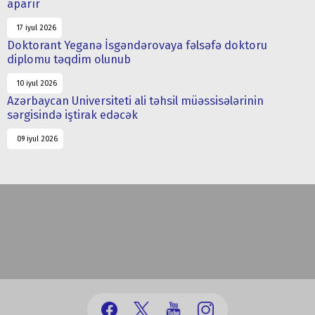
aparır
17 iyul 2026
Doktorant Yeganə İsgəndərovaya fəlsəfə doktoru
diplomu təqdim olunub
10 iyul 2026
Azərbaycan Universiteti ali təhsil müəssisələrinin
sərgisində iştirak edəcək
09 iyul 2026