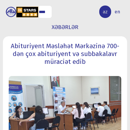
ALQ
ELMİ
az
en
ƏR
TƏDQİQAT
XƏBƏRLƏR
Abituriyent Məsləhət Mərkəzinə 700-
dən çox abituriyent və subbakalavr
müraciət edib