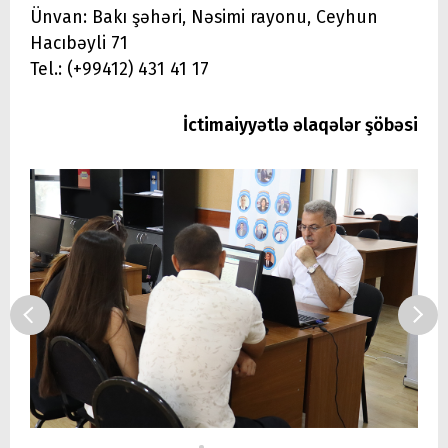
Ünvan: Bakı şəhəri, Nəsimi rayonu, Ceyhun
Hacıbəyli 71
Tel.: (+99412) 431 41 17
İctimaiyyətlə əlaqələr şöbəsi