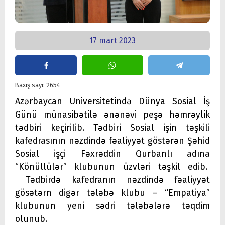
17 mart 2023
Baxış sayı: 2654
Azərbaycan Universitetində Dünya Sosial İş
Günü münasibətilə ənənəvi peşə həmrəylik
tədbiri keçirilib. Tədbiri Sosial işin təşkili
kafedrasının nəzdində fəaliyyət göstərən Şəhid
Sosial işçi Fəxrəddin Qurbanlı adına
“Könüllülər” klubunun üzvləri təşkil edib.
Tədbirdə kafedranın nəzdində fəaliyyət
gösətərn digər tələbə klubu – “Empatiya”
klubunun yeni sədri tələbələrə təqdim
olunub.