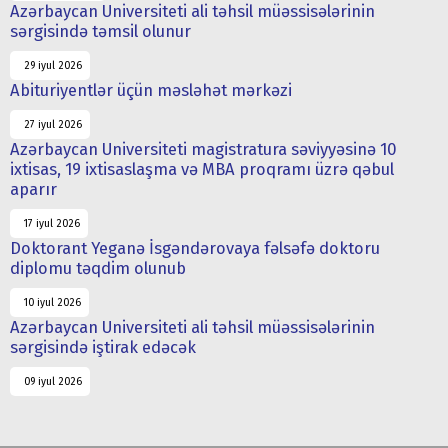
Azərbaycan Universiteti ali təhsil müəssisələrinin
sərgisində təmsil olunur
29 iyul 2026
Abituriyentlər üçün məsləhət mərkəzi
27 iyul 2026
Azərbaycan Universiteti magistratura səviyyəsinə 10
ixtisas, 19 ixtisaslaşma və MBA proqramı üzrə qəbul
aparır
17 iyul 2026
Doktorant Yeganə İsgəndərovaya fəlsəfə doktoru
diplomu təqdim olunub
10 iyul 2026
Azərbaycan Universiteti ali təhsil müəssisələrinin
sərgisində iştirak edəcək
09 iyul 2026