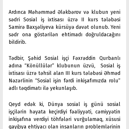
Ardınca Məhəmməd Ələkbərov və klubun yeni
sədri Sosial iş ixtisası üzrə II kurs tələbəsi
Samirə Baxşəliyeva kürsüyə dəvət olunub. Yeni
sədr ona göstərilən ehtimadı doğruldacağını
bildirib.
Tədbir, Şəhid Sosial işçi Fəxrəddin Qurbanlı
adına “Könüllülər” klubunun üzvü, Sosial iş
ixtisası üzrə təhsil alan III kurs tələbəsi Əhməd
Nəzərlinin “Sosial işin fərdi inkişafımızda rolu”
adlı təqdimatı ilə yekunlaşıb.
Qeyd edək ki, Dünya sosial iş günü sosial
işçilərin həyata keçirdiyi fəaliyyəti, cəmiyyətin
inkişafına verdiyi töhfələri vurğulamaq, xüsusi
qayğıya ehtiyacı olan insanların problemlərinin