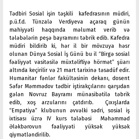
Tədbiri Sosial işin təşkili kafedrasının müdiri,
p.ü.f.d. Tünzalə Verdiyeva açaraq günün
mahiyyəti haqqında məlumat verib və
tələbələrin peşə bayramını təbrik edib. Kafedra
müdiri bildirib ki, hər il bir mövzuya həsr
olunan Dünya Sosial İş Günü bu il “Birgə sosial
fəaliyyət vasitəsilə müxtəlifliyə hörmət” şüarı
altında keçirilir və 21 mart tarixinə təsadüf edir.
Humanitar fənlər fakültəsinin dekanı, dosent
Səfər Məmmədov tədbir iştirakçılarını qarşıdan
gələn Novruz Bayramı münasibətilə təbrik
edib, xoş arzularını çatdırıb. Çıxışlarda
“Empatiya” klubunun əvvəlki sədri, sosial iş
ixtisası üzrə IV kurs tələbəsi Məhəmməd
Ələkbərovun fəaliyyəti yüksək yüksək
qiymətləndirilib.