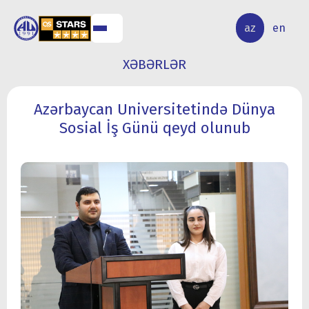
ALQ
ELMİ
az
en
ƏR
TƏDQİQAT
XƏBƏRLƏR
Azərbaycan Universitetində Dünya
Sosial İş Günü qeyd olunub