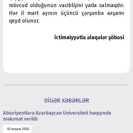
mövcud olduğunun vacibliyini yada salmaqdır.
Hər il mart ayının üçüncü çərşənbə axşamı
qeyd olunur.
İctimaiyyətlə əlaqələr şöbəsi
DİGƏR XƏBƏRLƏR
Abiuriyentlərə Azərbaycan Universiteti haqqında
məlumat verilib
03 avqust 2026