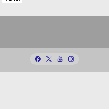
(+99412) 431 41 12/13/16/17
office@au.edu.az
Bakı şəhəri, Nəsimi rayonu, Ceyhun Hacıbəyli, 71
© Azərbaycan Universiteti | 1991-2026