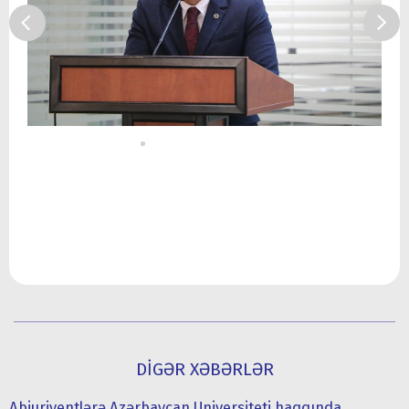
DİGƏR XƏBƏRLƏR
Abiuriyentlərə Azərbaycan Universiteti haqqında