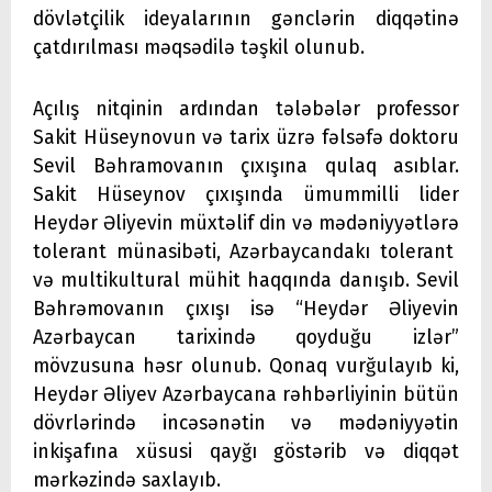
dövlətçilik ideyalarının gənclərin diqqətinə
çatdırılması məqsədilə təşkil olunub.
Açılış nitqinin ardından tələbələr professor
Sakit Hüseynovun və tarix üzrə fəlsəfə doktoru
Sevil Bəhramovanın çıxışına qulaq asıblar.
Sakit Hüseynov çıxışında ümummilli lider
Heydər Əliyevin müxtəlif din və mədəniyyətlərə
tolerant münasibəti, Azərbaycandakı tolerant
və multikultural mühit haqqında danışıb. Sevil
Bəhrəmovanın çıxışı isə “Heydər Əliyevin
Azərbaycan tarixində qoyduğu izlər”
mövzusuna həsr olunub. Qonaq vurğulayıb ki,
Heydər Əliyev Azərbaycana rəhbərliyinin bütün
dövrlərində incəsənətin və mədəniyyətin
inkişafına xüsusi qayğı göstərib və diqqət
mərkəzində saxlayıb.