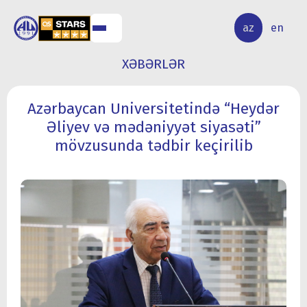
ALQ
ELMİ
az
en
ƏR
TƏDQİQAT
XƏBƏRLƏR
Azərbaycan Universitetində “Heydər
Əliyev və mədəniyyət siyasəti”
mövzusunda tədbir keçirilib