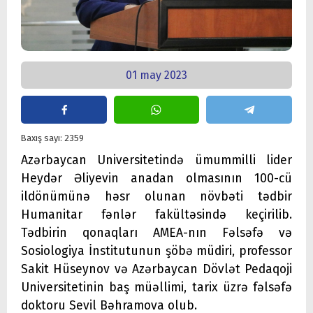
01 may 2023
Baxış sayı: 2359
Azərbaycan Universitetində ümummilli lider
Heydər Əliyevin anadan olmasının 100-cü
ildönümünə həsr olunan növbəti tədbir
Humanitar fənlər fakültəsində keçirilib.
Tədbirin qonaqları AMEA-nın Fəlsəfə və
Sosiologiya İnstitutunun şöbə müdiri, professor
Sakit Hüseynov və Azərbaycan Dövlət Pedaqoji
Universitetinin baş müəllimi, tarix üzrə fəlsəfə
doktoru Sevil Bəhramova olub.