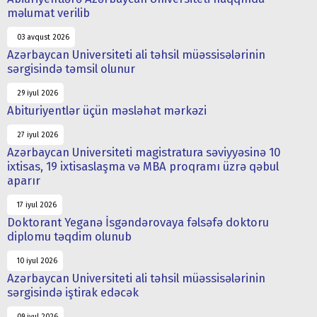
məlumat verilib
03 avqust 2026
Azərbaycan Universiteti ali təhsil müəssisələrinin
sərgisində təmsil olunur
29 iyul 2026
Abituriyentlər üçün məsləhət mərkəzi
27 iyul 2026
Azərbaycan Universiteti magistratura səviyyəsinə 10
ixtisas, 19 ixtisaslaşma və MBA proqramı üzrə qəbul
aparır
17 iyul 2026
Doktorant Yeganə İsgəndərovaya fəlsəfə doktoru
diplomu təqdim olunub
10 iyul 2026
Azərbaycan Universiteti ali təhsil müəssisələrinin
sərgisində iştirak edəcək
09 iyul 2026