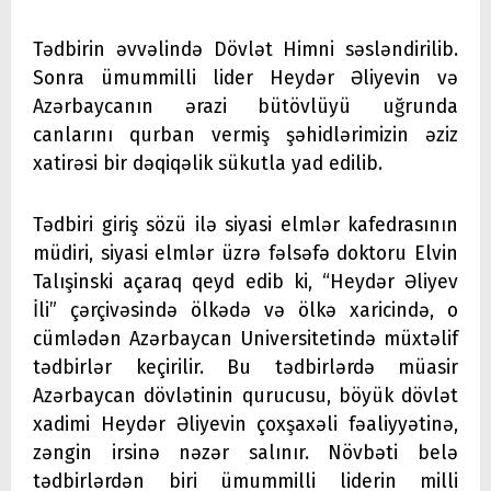
Tədbirin əvvəlində Dövlət Himni səsləndirilib.
Sonra ümummilli lider Heydər Əliyevin və
Azərbaycanın ərazi bütövlüyü uğrunda
canlarını qurban vermiş şəhidlərimizin əziz
xatirəsi bir dəqiqəlik sükutla yad edilib.
Tədbiri giriş sözü ilə siyasi elmlər kafedrasının
müdiri, siyasi elmlər üzrə fəlsəfə doktoru Elvin
Talışinski açaraq qeyd edib ki, “Heydər Əliyev
İli” çərçivəsində ölkədə və ölkə xaricində, o
cümlədən Azərbaycan Universitetində müxtəlif
tədbirlər keçirilir. Bu tədbirlərdə müasir
Azərbaycan dövlətinin qurucusu, böyük dövlət
xadimi Heydər Əliyevin çoxşaxəli fəaliyyətinə,
zəngin irsinə nəzər salınır. Növbəti belə
tədbirlərdən biri ümummilli liderin milli