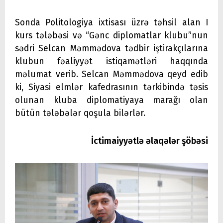
Sonda Politologiya ixtisası üzrə təhsil alan I
kurs tələbəsi və “Gənc diplomatlar klubu”nun
sədri Selcan Məmmədova tədbir iştirakçılarına
klubun fəaliyyət istiqamətləri haqqında
məlumat verib. Selcan Məmmədova qeyd edib
ki, Siyasi elmlər kafedrasının tərkibində təsis
olunan kluba diplomatiyaya marağı olan
bütün tələbələr qoşula bilərlər.
İctimaiyyətlə əlaqələr şöbəsi