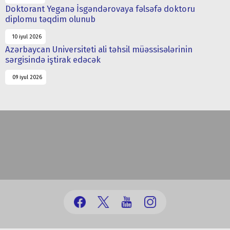
Doktorant Yeganə İsgəndərovaya fəlsəfə doktoru
diplomu təqdim olunub
10 iyul 2026
Azərbaycan Universiteti ali təhsil müəssisələrinin
sərgisində iştirak edəcək
09 iyul 2026