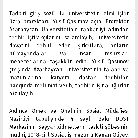
Tədbiri giriş sözü ilə universitetin elmi işlər
üzrə prorektoru Yusif Qasımov açıb. Prorektor
Azərbaycan Universitetinin rəhbərliyi adından
tədbir iştirakçılarını salamlayıb, universitetin
dəvətini qəbul edən şirkətlərə, onların
nümayəndələri və insan resursları
menecerlərinə təşəkkür edib. Yusif Qasımov
çıxışında Azərbaycan Universitetinin tələbə və
məzunlarına karyera dəstək tədbirləri
haqqında məlumat verib, tədbirin işinə uğurlar
arzulayıb.
Ardınca Əmək və Əhalinin Sosial Müdafiəsi
Nazirliyi tabeliyində 4 saylı Bakı DOST
Mərkəzinin Səyyar xidmətlərin təşkili şöbəsinin
müdiri, 2018-ci il Sosial iş məzunu Kənan Əliyev,