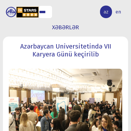
ALQ
ELMİ
az
en
ƏR
TƏDQİQAT
XƏBƏRLƏR
Azərbaycan Universitetində VII
Karyera Günü keçirilib