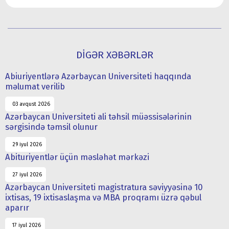
DİGƏR XƏBƏRLƏR
Abiuriyentlərə Azərbaycan Universiteti haqqında
məlumat verilib
03 avqust 2026
Azərbaycan Universiteti ali təhsil müəssisələrinin
sərgisində təmsil olunur
29 iyul 2026
Abituriyentlər üçün məsləhət mərkəzi
27 iyul 2026
Azərbaycan Universiteti magistratura səviyyəsinə 10
ixtisas, 19 ixtisaslaşma və MBA proqramı üzrə qəbul
aparır
17 iyul 2026