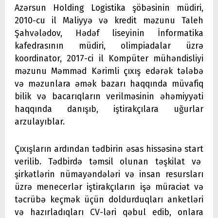
Azərsun Holding Logistika şöbəsinin müdiri,
2010-cu il Maliyyə və kredit məzunu Taleh
Şahvələdov, Hədəf liseyinin İnformatika
kafedrasının müdiri, olimpiadalar üzrə
koordinator, 2017-ci il Kompüter mühəndisliyi
məzunu Məmməd Kərimli çıxış edərək tələbə
və məzunlara əmək bazarı haqqında müvafiq
bilik və bacarıqların verilməsinin əhəmiyyəti
haqqında danışıb, iştirakçılara uğurlar
arzulayıblar.
Çıxışların ardından tədbirin əsas hissəsinə start
verilib. Tədbirdə təmsil olunan təşkilat və
şirkətlərin nümayəndələri və insan resursları
üzrə menecerlər iştirakçıların işə müraciət və
təcrübə keçmək üçün doldurduqları anketləri
və hazırladıqları CV-ləri qəbul edib, onlara