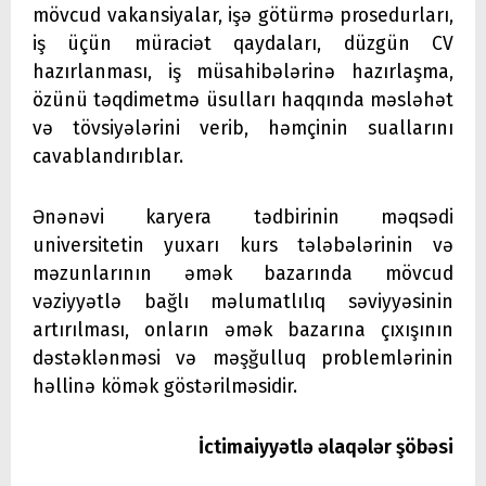
mövcud vakansiyalar, işə götürmə prosedurları,
iş üçün müraciət qaydaları, düzgün CV
hazırlanması, iş müsahibələrinə hazırlaşma,
özünü təqdimetmə üsulları haqqında məsləhət
və tövsiyələrini verib, həmçinin suallarını
cavablandırıblar.
Ənənəvi karyera tədbirinin məqsədi
universitetin yuxarı kurs tələbələrinin və
məzunlarının əmək bazarında mövcud
vəziyyətlə bağlı məlumatlılıq səviyyəsinin
artırılması, onların əmək bazarına çıxışının
dəstəklənməsi və məşğulluq problemlərinin
həllinə kömək göstərilməsidir.
İctimaiyyətlə əlaqələr şöbəsi