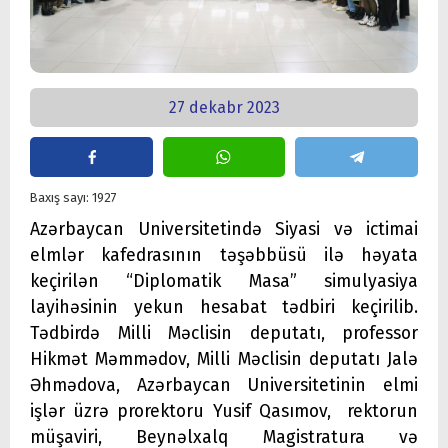
27 dekabr 2023
Baxış sayı: 1927
Azərbaycan Universitetində Siyasi və ictimai
elmlər kafedrasının təşəbbüsü ilə həyata
keçirilən “Diplomatik Masa” simulyasiya
layihəsinin yekun hesabat tədbiri keçirilib.
Tədbirdə Milli Məclisin deputatı, professor
Hikmət Məmmədov, Milli Məclisin deputatı Jalə
Əhmədova, Azərbaycan Universitetinin elmi
işlər üzrə prorektoru Yusif Qasımov, rektorun
müşaviri, Beynəlxalq Magistratura və