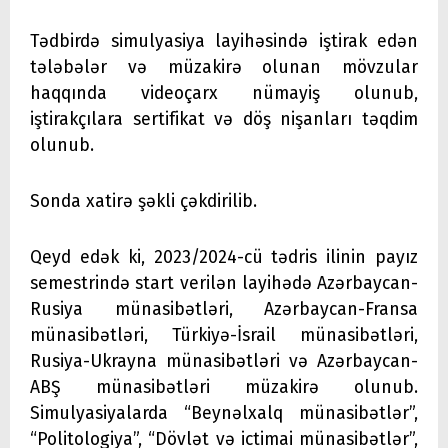
Tədbirdə simulyasiya layihəsində iştirak edən
tələbələr və müzakirə olunan mövzular
haqqında videoçarx nümayiş olunub,
iştirakçılara sertifikat və döş nişanları təqdim
olunub.
Sonda xatirə şəkli çəkdirilib.
Qeyd edək ki, 2023/2024-cü tədris ilinin payız
semestrində start verilən layihədə Azərbaycan-
Rusiya münasibətləri, Azərbaycan-Fransa
münasibətləri, Türkiyə-İsrail münasibətləri,
Rusiya-Ukrayna münasibətləri və Azərbaycan-
ABŞ münasibətləri müzakirə olunub.
Simulyasiyalarda “Beynəlxalq münasibətlər”,
“Politologiya”, “Dövlət və ictimai münasibətlər”,