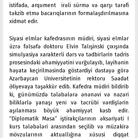
istifadə, arqument irəli sürmə və qarşı tərəfi
təkzib etmə bacarıqlarının formalaşdırılmasına
xidmət edir.
Siyasi elmlər kafedrasının müdiri, siyasi elmlər
üzrə fəlsəfə doktoru Elvin Talışinski çıxışında
simulyasiya xarakterli dərs və tədbirlərin tədris
prosesindəki əhəmiyyətini vurğulayıb, layihənin
həyata keçirilməsində göstərdiyi dəstəyə görə
Azərbaycan Universitetinin rektoru Səadət
Əliyevaya təşəkkür edib. Kafedra müdiri bildirib
ki, günümüzdə tələbələrə ənənəvi və nəzəri
biliklərlə yanaşı yeni və təcrübi vərdişlərin
aşılanması böyük əhəmiyyət kəsb edir.
“Diplomatik Masa” iştirakçılarının əksəriyəti I
kurs tələbələri arasından seçilib və müzakirə
mövzularının aktuallığına xüsusi diqqət