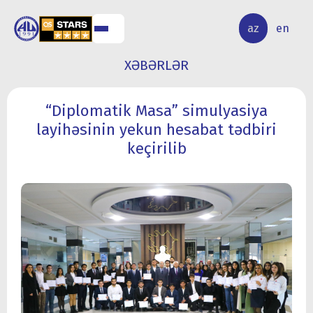
ALQ
ELMİ
az
en
ƏR
TƏDQİQAT
XƏBƏRLƏR
“Diplomatik Masa” simulyasiya
layihəsinin yekun hesabat tədbiri
keçirilib