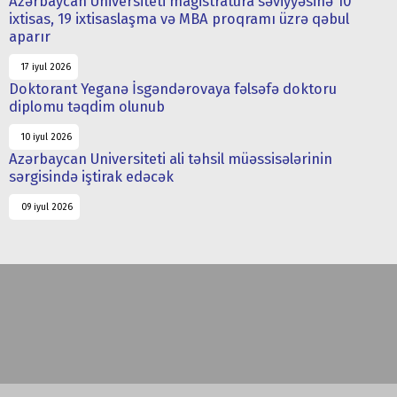
Azərbaycan Universiteti magistratura səviyyəsinə 10
ixtisas, 19 ixtisaslaşma və MBA proqramı üzrə qəbul
aparır
17 iyul 2026
Doktorant Yeganə İsgəndərovaya fəlsəfə doktoru
diplomu təqdim olunub
10 iyul 2026
Azərbaycan Universiteti ali təhsil müəssisələrinin
sərgisində iştirak edəcək
09 iyul 2026