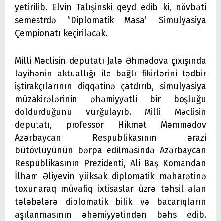
yetirilib. Elvin Talışinski qeyd edib ki, növbəti
semestrdə “Diplomatik Masa” Simulyasiya
Çempionatı keçiriləcək.
Milli Məclisin deputatı Jalə Əhmədova çıxışında
layihənin aktuallığı ilə bağlı fikirlərini tədbir
iştirakçılarının diqqətinə çatdırıb, simulyasiya
müzakirələrinin əhəmiyyətli bir boşluğu
doldurduğunu vurğulayıb. Milli Məclisin
deputatı, professor Hikmət Məmmədov
Azərbaycan Respublikasının ərazi
bütövlüyünün bərpa edilməsində Azərbaycan
Respublikasının Prezidenti, Ali Baş Komandan
İlham Əliyevin yüksək diplomatik məharətinə
toxunaraq müvafiq ixtisaslar üzrə təhsil alan
tələbələrə diplomatik bilik və bacarıqların
aşılanmasının əhəmiyyətindən bəhs edib.