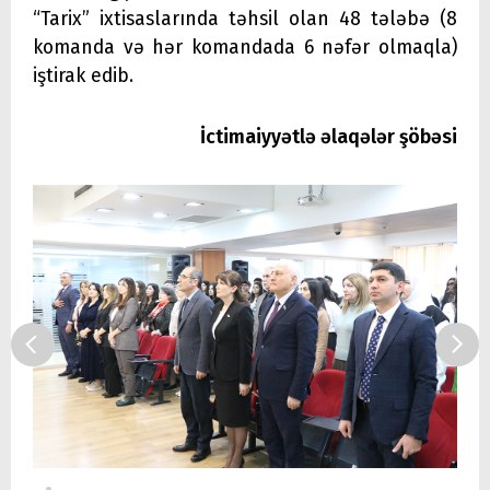
“Tarix” ixtisaslarında təhsil olan 48 tələbə (8
komanda və hər komandada 6 nəfər olmaqla)
iştirak edib.
İctimaiyyətlə əlaqələr şöbəsi