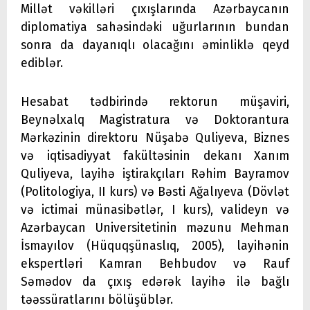
Millət vəkilləri çıxışlarında Azərbaycanın
diplomatiya sahəsindəki uğurlarının bundan
sonra da dayanıqlı olacağını əminliklə qeyd
ediblər.
Hesabat tədbirində rektorun müşaviri,
Beynəlxalq Magistratura və Doktorantura
Mərkəzinin direktoru Nüşabə Quliyeva, Biznes
və iqtisadiyyat fakültəsinin dekanı Xanım
Quliyeva, layihə iştirakçıları Rəhim Bayramov
(Politologiya, II kurs) və Bəsti Ağalıyeva (Dövlət
və ictimai münasibətlər, I kurs), valideyn və
Azərbaycan Universitetinin məzunu Mehman
İsmayılov (Hüquqşünaslıq, 2005), layihənin
ekspertləri Kamran Behbudov və Rauf
Səmədov da çıxış edərək layihə ilə bağlı
təəssüratlarını bölüşüblər.