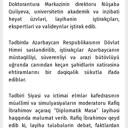
Doktorantura Mərkəzinin direktoru Nüşabə
Quliyeva, universitetin akademik və inzibati
heyət üzvləri, layihənin iştirakçıları,
ekspertləri və valideynlər iştirak edib.
Tədbirdə Azərbaycan Respublikasının Dövlət
Himni səsləndirilib, iştirakçılar Azərbaycanın
müstəqilliyi, süverenliyi və ərazi bütövlüyü
uğrunda canından keçən şəhidlərin xatirəsinə
ehtiramlarını bir dəqiqəlik sükutla ifadə
ediblər.
Tədbiri Siyasi və ictimai elmlər kafedrasının
müəllimi və simulyasiyaların moderatoru Rafiq
İbrahimov açaraq “Diplomatik Masa” layihəsi
haqqında məlumat verib. Rafiq İbrahimov qeyd
edib ki, layihə tələbələrin debat, faktlardan