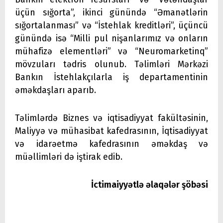
üçün sığorta”, ikinci günündə “Əmanətlərin
sığortalanması” və “İstehlak kreditləri”, üçüncü
günündə isə “Milli pul nişanlarımız və onların
mühafizə elementləri” və “Neuromarketinq”
mövzuları tədris olunub. Təlimləri Mərkəzi
Bankın İstehlakçılarla iş departamentinin
əməkdaşları aparıb.
Təlimlərdə Biznes və iqtisadiyyat fakültəsinin,
Maliyyə və mühasibat kafedrasının, İqtisadiyyat
və idarəetmə kafedrasının əməkdaş və
müəllimləri də iştirak edib.
İctimaiyyətlə əlaqələr şöbəsi