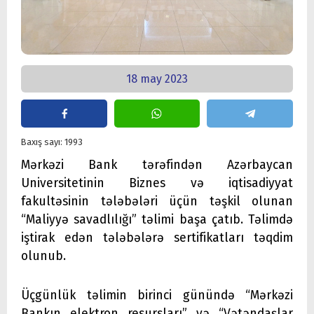
18 may 2023
Baxış sayı: 1993
Mərkəzi Bank tərəfindən Azərbaycan
Universitetinin Biznes və iqtisadiyyat
fakultəsinin tələbələri üçün təşkil olunan
“Maliyyə savadlılığı” təlimi başa çatıb. Təlimdə
iştirak edən tələbələrə sertifikatları təqdim
olunub.
Üçgünlük təlimin birinci günündə “Mərkəzi
Bankın elektron resursları” və “Vətəndaşlar