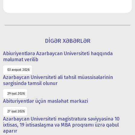
DİGƏR XƏBƏRLƏR
Abiuriyentlərə Azərbaycan Universiteti haqqında
məlumat verilib
03 avqust 2026
Azərbaycan Universiteti ali təhsil müəssisələrinin
sərgisində təmsil olunur
29 iyul 2026
Abituriyentlər üçün məsləhət mərkəzi
27 iyul 2026
Azərbaycan Universiteti magistratura səviyyəsinə 10
ixtisas, 19 ixtisaslaşma və MBA proqramı üzrə qəbul
aparır