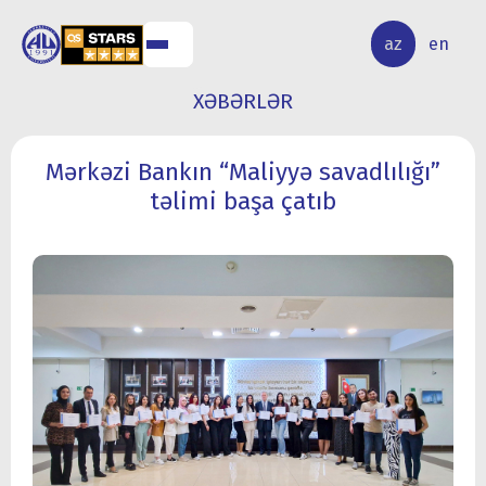
ALQ
ELMİ
az
en
ƏR
TƏDQİQAT
XƏBƏRLƏR
Mərkəzi Bankın “Maliyyə savadlılığı”
təlimi başa çatıb