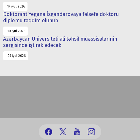
17 iyul 2026
Doktorant Yeganə İsgəndərovaya fəlsəfə doktoru
diplomu təqdim olunub
10 iyul 2026
Azərbaycan Universiteti ali təhsil müəssisələrinin
sərgisində iştirak edəcək
09 iyul 2026