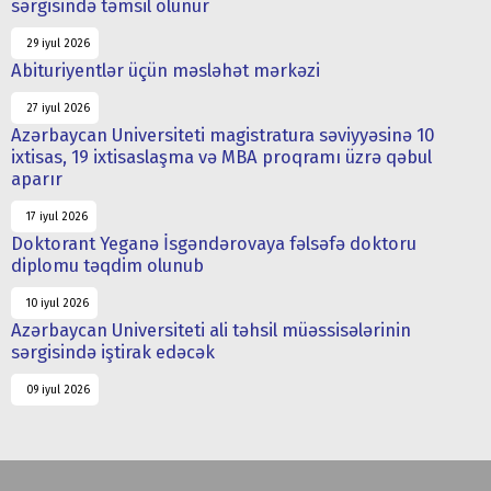
sərgisində təmsil olunur
29 iyul 2026
Abituriyentlər üçün məsləhət mərkəzi
27 iyul 2026
Azərbaycan Universiteti magistratura səviyyəsinə 10
ixtisas, 19 ixtisaslaşma və MBA proqramı üzrə qəbul
aparır
17 iyul 2026
Doktorant Yeganə İsgəndərovaya fəlsəfə doktoru
diplomu təqdim olunub
10 iyul 2026
Azərbaycan Universiteti ali təhsil müəssisələrinin
sərgisində iştirak edəcək
09 iyul 2026