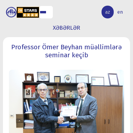
ALQ
ELMİ
az
en
ƏR
TƏDQİQAT
XƏBƏRLƏR
Professor Ömer Beyhan müəllimlərə
seminar keçib