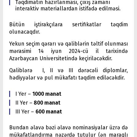
Təqdimatın hazırlanması, çıxış zamanı
interaktiv materiallardan istifadə edilməsi.
Bütün iştirakçılara sertifikatlar təqdim
olunacaqdır.
Yekun seçim qərarı və qaliblərin təltif olunması
mərasimi 14 iyun 2024-cü il tarixində
Azərbaycan Universitetində keçiriləcəkdir.
Qaliblərə I, II və III dərəcəli diplomlar,
hədiyyələr və pul mükafatı təqdim ediləcəkdir.
I Yer –
1000 manat
II Yer –
800 manat
III Yer –
600 manat
Bundan əlavə bəzi əlavə nominasiyalar üzrə də
mükafatlandırma nəzərdə tutulur (ən maraqlı