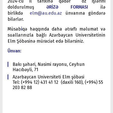
2024-cü il tarixinə qədər öz işlərini
doldurulmuş
ƏRİZƏ FORMASI
ilə
birlikdə
elm@au.edu.az
ünvanına göndərə
bilərlər.
Müsab
i
qə haqqında daha ətraflı məlumat və
suallarınızla bağlı Azərbaycan Universitetinin
Elm Şöbəsinə müraciət edə bilərsiniz.
Ünvan:
Bakı şəhəri, Nəsimi rayonu, Ceyhun
Hacıbəyli, 71
Azərbaycan Universiteti Elm şöbəsi
Tel: (+994 12) 431 41 12 (daxili 160), (+994) 55
203 82 88