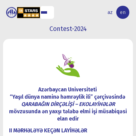
NAL
RESEARCH
az
en
S
ACTIVITY
Contest-2024
Azərbaycan Universiteti
“Yaşıl dünya naminə həmrəylik ili” çərçivəsində
QARABAĞIN DİRÇƏLİŞİ – EKOLAYİHƏLƏR
mövzusunda
ən yaxşı tələbə elmi işi müsabiqəsi
elan edir
II MƏRHƏLƏYƏ KEÇƏN LAYİHƏLƏR