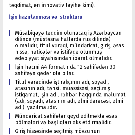
təqdimat, ən innovativ layihə kimi).
İşin hazırlanması və strukturu
Müsabiqəyə təqdim olunacaq iş Azərbaycan
dilində (müstəsna hallarda rus dilində)
olmalıdır, titul vərəqi, mündəricat, giriş, əsas
hissə, nəticələr və istifadə olunmuş
ədəbiyyat siyahısından ibarət olmalıdır.
İşin həcmi A4 formatında 12 səhifədən 30
səhifəyə qədər ola bilər.
Titul vərəqində iştirakçının adı, soyadı,
atasının adı, təhsil müəssisəsi, seçilmiş
istiqamət, işin adı, rəhbər haqqında məlumat
(adı, soyadı, atasının adı, elmi dərəcəsi, elmi
adı) yazılmalıdır.
Mündəricat səhifələr qeyd edilməklə əsas
bölmələri və başlıqları əks etdirməlidir.
Giriş hissəsində seçilmiş mövzunun