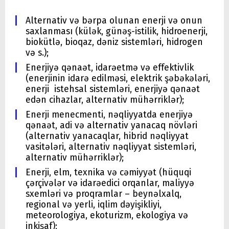
Alternativ və bərpa olunan enerji və onun
saxlanması (külək, günəş-istilik, hidroenerji,
biokütlə, bioqaz, dəniz sistemləri, hidrogen
və s.);
Enerjiyə qənaət, idarəetmə və effektivlik
(enerjinin idarə edilməsi, elektrik şəbəkələri,
enerji istehsal sistemləri, enerjiyə qənaət
edən cihazlar, alternativ mühərriklər);
Enerji menecmenti, nəqliyyatda enerjiyə
qənaət, adi və alternativ yanacaq növləri
(alternativ yanacaqlar, hibrid nəqliyyat
vasitələri, alternativ nəqliyyat sistemləri,
alternativ mühərriklər);
Enerji, elm, texnika və cəmiyyət (hüquqi
çərçivələr və idarəedici orqanlar, maliyyə
sxemləri və proqramlar – beynəlxalq,
regional və yerli, iqlim dəyişikliyi,
meteorologiya, ekoturizm, ekologiya və
inkişaf);