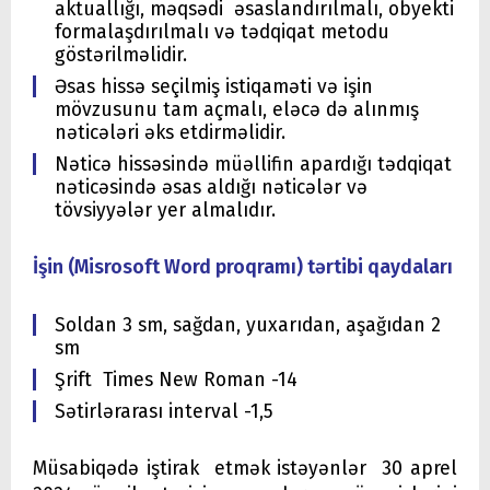
aktuallığı, məqsədi əsaslandırılmalı, obyekti
formalaşdırılmalı və tədqiqat metodu
göstərilməlidir.
Əsas hissə seçilmiş istiqaməti və işin
mövzusunu tam açmalı, eləcə də alınmış
nəticələri əks etdirməlidir.
Nəticə hissəsində müəllifin apardığı tədqiqat
nəticəsində əsas aldığı nəticələr və
tövsiyyələr yer almalıdır.
İşin (Misrosoft Word proqramı) tərtibi qaydaları
Soldan 3 sm, sağdan, yuxarıdan, aşağıdan 2
sm
Şrift Times New Roman -14
Sətirlərarası interval -1,5
Müsabiqədə iştirak etmək istəyənlər 30 aprel