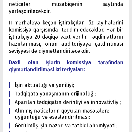
nəticələri müsabiqənin saytında
yerləşdiriləcəkdir.
II mərhələyə keçən iştirakçılar öz layihələrini
komissiya qarşısında təqdim edəcəklər. Hər bir
iştirakçıya 20 dəqiqə vaxt verilir. Təqdimatların
hazırlanması, onun auditoriyaya çatdırılması
səviyyəsi də qiymətləndiriləcəkdir.
Daxil olan işlərin komissiya tərəfindən
qiymətləndirilməsi kriteriyaları:
İşin aktuallığı və yeniliyi;
Tədqiqata yanaşmanın orijinallığı;
Aparılan tədqiqatın dərinliyi və innovativliyi;
Alınmış nəticələrin qoyulan məsələlərə
uyğunluğu və əsaslandırılması;
Görülmüş işin nəzəri və tətbiqi əhəmiyyəti;