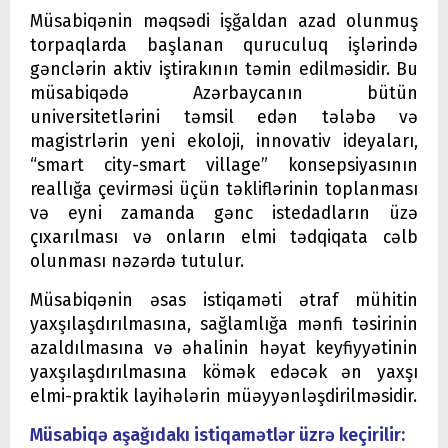
Müsabiqənin məqsədi işğaldan azad olunmuş
torpaqlarda başlanan quruculuq işlərində
gənclərin aktiv iştirakının təmin edilməsidir. Bu
müsabiqədə Azərbaycanın bütün
universitetlərini təmsil edən tələbə və
magistrlərin yeni ekoloji, innovativ ideyaları,
“smart city-smart village” konsepsiyasının
reallığa çevirməsi üçün təkliflərinin toplanması
və eyni zamanda gənc istedadların üzə
çıxarılması və onların elmi tədqiqata cəlb
olunması nəzərdə tutulur.
Müsabiqənin əsas istiqaməti ətraf mühitin
yaxşılaşdırılmasına, sağlamlığa mənfi təsirinin
azaldılmasına və əhalinin həyat keyfiyyətinin
yaxşılaşdırılmasına kömək edəcək ən yaxşı
elmi-praktik layihələrin müəyyənləşdirilməsidir.
Müsabiqə aşağıdakı istiqamətlər üzrə keçirilir: