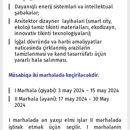
Dayanıqlı enerji sistemləri və intellektual
şəbəkələr;
Arxitektor dizayner layihələri (smart city,
ekoloji təmiz tikinti materialları, ekodizayn,
innovativ tikinti texnologiyaları);
İşğal dövründə və hərbi əməliyyatlar
nəticəsində çirklənmiş ərazilərin
təmizlənməsi və kənd təsərrüfatı üçün
yararlı hala salınması.
Müsabiqə iki mərhələdə keçiriləcəkdir.
I Mərhələ (qiyabi): 3 may 2024 – 15 may 2024
II Mərhələ (əyani): 17 may 2024 – 30 May
2024
I mərhələdə ən yaxşı elmi işlər II mərhələdə
iştirak etmək üçün seçilir. I mərhələnin