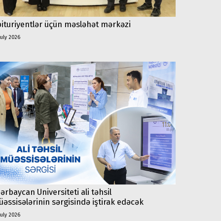
ituriyentlər üçün məsləhət mərkəzi
july 2026
ərbaycan Universiteti ali təhsil
əssisələrinin sərgisində iştirak edəcək
july 2026