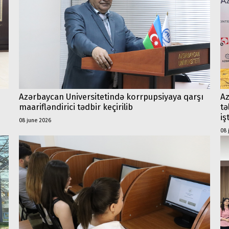
Azərbaycan Universitetində korrpupsiyaya qarşı
Az
maarifləndirici tədbir keçirilib
tə
iş
08 june 2026
08 