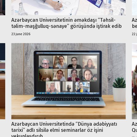
Azərbaycan Universitetinin əməkdaşı “Təhsil-
Az
təlim-məşğulluq-sənaye” görüşündə iştirak edib
be
23 june 2026
22 
Az
Azərbaycan Universitetində “Dünya ədəbiyyatı
Qu
tarixi” adlı silsilə elmi seminarlar öz işini
yekunlaşdırıb