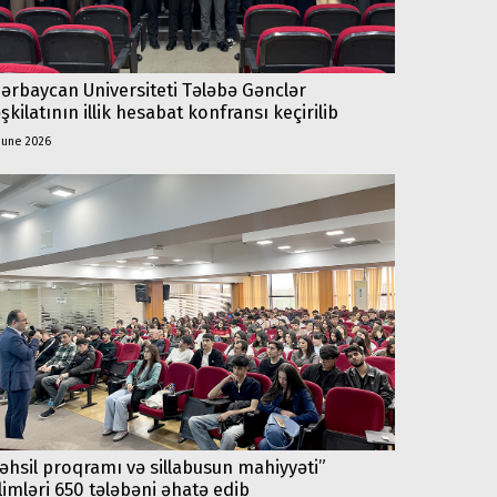
ərbaycan Universiteti Tələbə Gənclər
şkilatının illik hesabat konfransı keçirilib
june 2026
əhsil proqramı və sillabusun mahiyyəti”
limləri 650 tələbəni əhatə edib