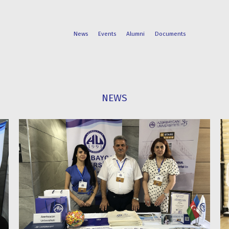
News
Events
Alumni
Documents
FACULTIES
STUDENT
NEWS
PROGRAMS
LIFE