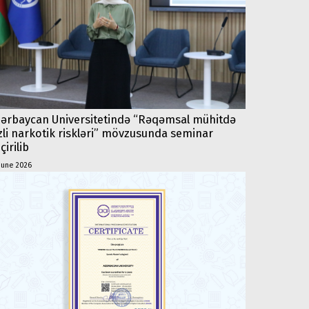
ərbaycan Universitetində “Rəqəmsal mühitdə
zli narkotik riskləri” mövzusunda seminar
çirilib
june 2026