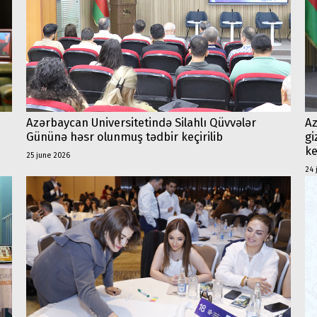
Az
Azərbaycan Universitetində Silahlı Qüvvələr
gi
Gününə həsr olunmuş tədbir keçirilib
ke
25 june 2026
24 