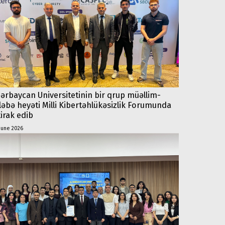
ərbaycan Universitetinin bir qrup müəllim-
ləbə heyəti Milli Kibertəhlükəsizlik Forumunda
tirak edib
june 2026