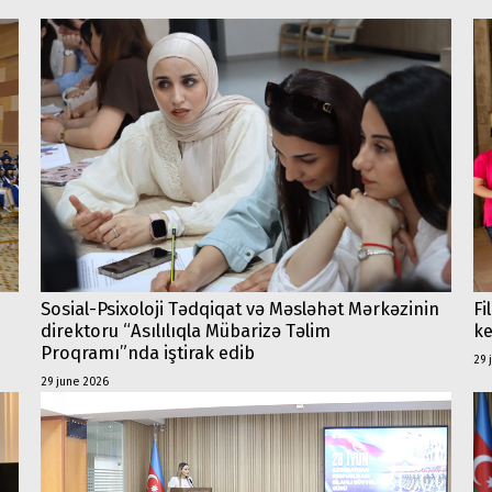
Sosial-Psixoloji Tədqiqat və Məsləhət Mərkəzinin
Fi
direktoru “Asılılıqla Mübarizə Təlim
ke
Proqramı”nda iştirak edib
29 
29 june 2026