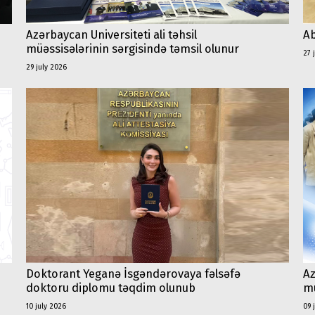
Ab
Azərbaycan Universiteti ali təhsil
müəssisələrinin sərgisində təmsil olunur
27 
29 july 2026
Doktorant Yeganə İsgəndərovaya fəlsəfə
Az
doktoru diplomu təqdim olunub
mü
10 july 2026
09 