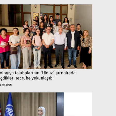
lologiya tələbələrinin “Ulduz” jurnalında
çdikləri təcrübə yekunlaşıb
june 2026