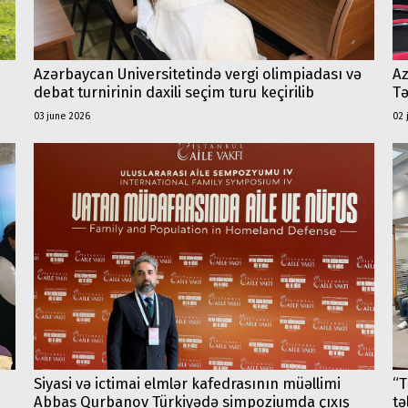
Azərbaycan Universitetində vergi olimpiadası və
Az
debat turnirinin daxili seçim turu keçirilib
Tə
03 june 2026
02 
Siyasi və ictimai elmlər kafedrasının müəllimi
“T
Abbas Qurbanov Türkiyədə simpoziumda çıxış
tə