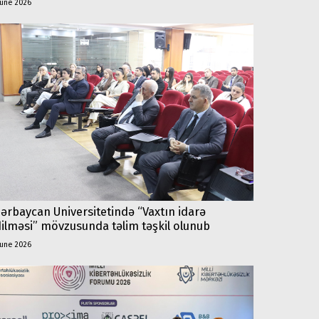
june 2026
ərbaycan Universitetində “Vaxtın idarə
ilməsi” mövzusunda təlim təşkil olunub
june 2026