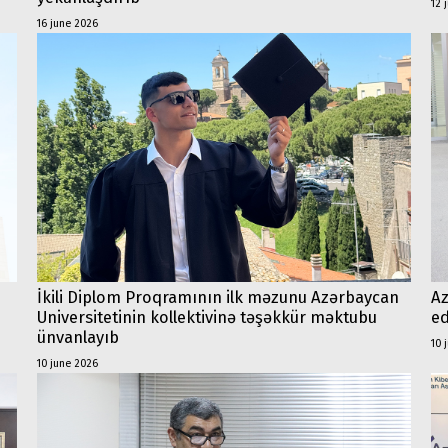
12 
16 june 2026
İkili Diplom Proqramının ilk məzunu Azərbaycan
Az
Universitetinin kollektivinə təşəkkür məktubu
ed
ünvanlayıb
10 
10 june 2026