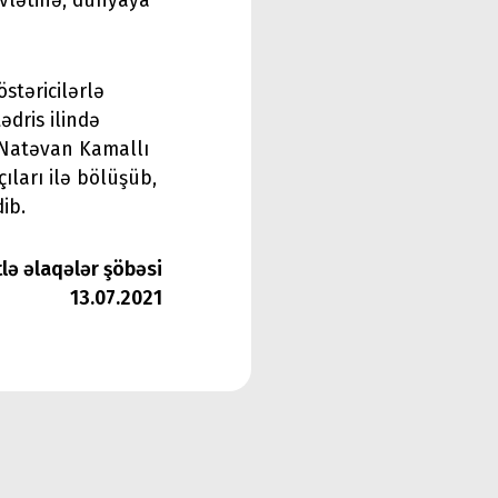
dövlətinə, dünyaya
stəricilərlə
ədris ilində
 Natəvan Kamallı
ıları ilə bölüşüb,
ib.
tlə əlaqələr şöbəsi
13.07.2021