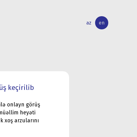
az
en
INTERNATIONAL
RESEARCH
RELATIONS
ACTIVITY
üş keçirilib
ilə onlayn görüş
-müəllim heyəti
k xoş arzularını