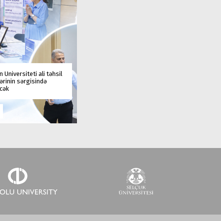
 Universiteti ali təhsil
rinin sərgisində
əcək