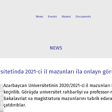
News
Events
Alumni
Documents
FACULTIES
STUDENT
NEWS
PROGRAMS
LIFE
itetində 2021-ci il məzunları ilə onlayn gör
Azərbaycan Universitetinin 2020/2021-ci il məzunları 
keçirilib. Görüşdə universitet rəhbərliyi və professor
bakalavriat və magistratura məzunlarını təbrik edərə
çatdırıblar.