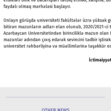
etdikləri bilik və bacarıqları tətbiq etmək, xalqına, 
faydalı olmaq mərhələsi başlayır.
Onlayn görüşdə universiteti fakültələr üzrə yüksək gö
bitirən məzunların adları elan olunub, 2020/2021-ci t
Azərbaycan Universitetindən birinciliklə məzun olan
məzunlar adından çıxış edərək sevincini tədbir iştirakç
universitet rəhbərliyinə və müəllimlərinə təşəkkür ed
İctimaiyyə
OTHER NEWS