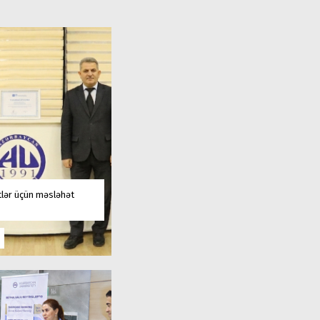
tlər üçün məsləhət