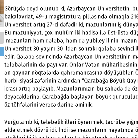
Görüşdə qeyd olunub ki, Azərbaycan Universitetini bu 
bakalavriat, 49-u magistratura pilləsində olmaqla 216
Universitet artıq 27-ci dəfədir ki, məzunlarını iş dünya
Bu məzuniyyət, çox mühüm iki hadisə ilə üst-üstə düşü
məzunları həm qələbə, həm də yubiley ilinin məzunlar
Universitet 30 yaşını 30 ildən sonrakı qələbə sevinci i
edir. Qələbə sevincində Azərbaycan Universitetinin m
tələbələrinin də payı var. Onlar Vətən müharibəsinin
ən qaynar nöqtələrdə qəhrəmancasına döyüşüblər. 
hərbi-siyasi zəfərinin ardından “Qarabağa Böyük Qayı
icrası artıq başlayıb. Məzunlarımızın bu sahədə də öz 
deyəcəklərinə, Qarabağda başlayan böyük quruculuq 
öz töhfələrini verəcəklərinə əminik.
Vurğulanıb ki, tələbəlik illəri öyrənmək, təcrübə yığ
əldə etmək dövrü idi. İndi isə məzunların həyatında 