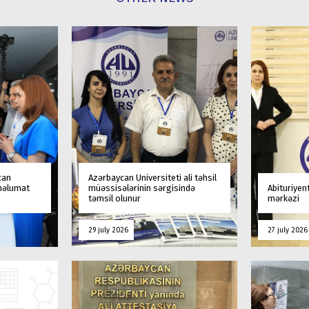
can
Azərbaycan Universiteti ali təhsil
 məlumat
müəssisələrinin sərgisində
Abituriyen
təmsil olunur
mərkəzi
29 july 2026
27 july 2026