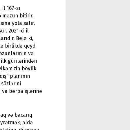
il 167-sı
 məzun bitirir.
sına yola salır.
r. 2021-ci il
ıdır. Belə ki,
lə birlikdə qeyd
əzunlarının və
 ilk günlərindən
Ölkəmizin böyük
dış” planının
sözlərini
və bərpa işlərinə
maq və bacarıq
öyrətmək, əldə