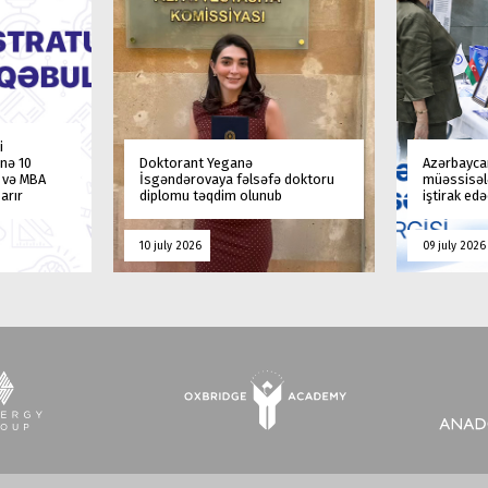
i
nə 10
Doktorant Yeganə
Azərbaycan
a və MBA
İsgəndərovaya fəlsəfə doktoru
müəssisələ
arır
diplomu təqdim olunub
iştirak ed
10 july 2026
09 july 2026