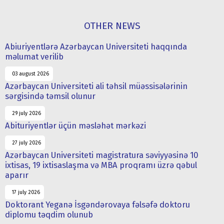
OTHER NEWS
Abiuriyentlərə Azərbaycan Universiteti haqqında
məlumat verilib
03 august 2026
Azərbaycan Universiteti ali təhsil müəssisələrinin
sərgisində təmsil olunur
29 july 2026
Abituriyentlər üçün məsləhət mərkəzi
27 july 2026
Azərbaycan Universiteti magistratura səviyyəsinə 10
ixtisas, 19 ixtisaslaşma və MBA proqramı üzrə qəbul
aparır
17 july 2026
Doktorant Yeganə İsgəndərovaya fəlsəfə doktoru
diplomu təqdim olunub