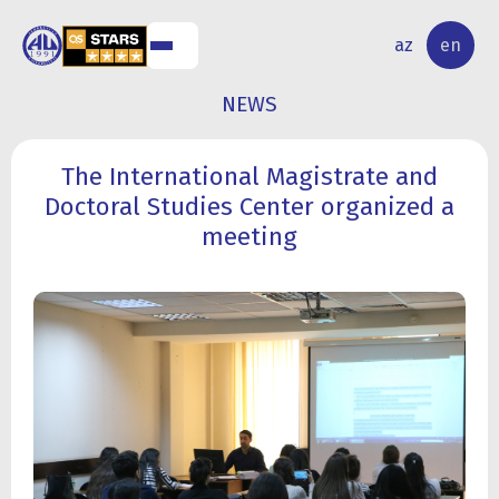
NAL
RESEARCH
az
en
S
ACTIVITY
NEWS
The International Magistrate and
Doctoral Studies Center organized a
meeting