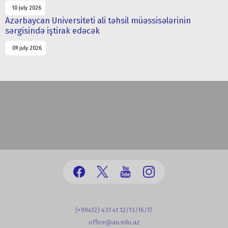
10 july 2026
Azərbaycan Universiteti ali təhsil müəssisələrinin
sərgisində iştirak edəcək
09 july 2026
(+99412) 431 41 12/13/16/17
office@au.edu.az