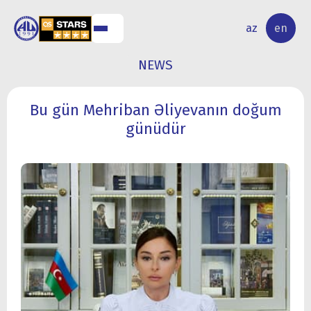
NAL
RESEARCH
az
en
S
ACTIVITY
NEWS
Bu gün Mehriban Əliyevanın doğum
günüdür