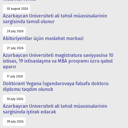
03 august 2026
Azərbaycan Universiteti ali təhsil müəssisələrinin
sərgisində təmsil olunur
29 july 2026
Abituriyentlər üçün məsləhət mərkəzi
27 july 2026
Azərbaycan Universiteti magistratura səviyyəsinə 10
ixtisas, 19 ixtisaslaşma və MBA proqramı üzrə qəbul
aparır
17 july 2026
Doktorant Yeganə İsgəndərovaya fəlsəfə doktoru
diplomu təqdim olunub
10 july 2026
Azərbaycan Universiteti ali təhsil müəssisələrinin
sərgisində iştirak edəcək
09 july 2026