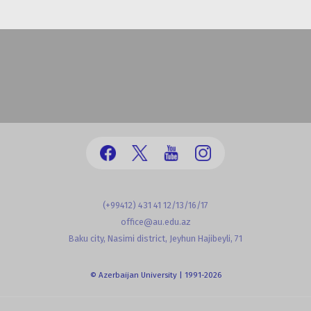
(+99412) 431 41 12/13/16/17
office@au.edu.az
Baku city, Nasimi district, Jeyhun Hajibeyli, 71
© Azerbaijan University | 1991-2026