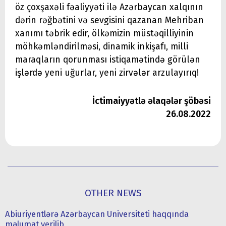
öz çoxşaxəli fəaliyyəti ilə Azərbaycan xalqının
dərin rəğbətini və sevgisini qazanan Mehriban
xanımı təbrik edir, ölkəmizin müstəqilliyinin
möhkəmləndirilməsi, dinamik inkişafı, milli
maraqların qorunması istiqamətində görülən
işlərdə yeni uğurlar, yeni zirvələr arzulayırıq!
İctimaiyyətlə əlaqələr şöbəsi
26.08.2022
OTHER NEWS
Abiuriyentlərə Azərbaycan Universiteti haqqında
məlumat verilib