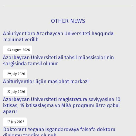
OTHER NEWS
Abiuriyentlərə Azərbaycan Universiteti haqqında
məlumat verilib
03 august 2026
Azərbaycan Universiteti ali təhsil müəssisələrinin
sərgisində təmsil olunur
29 july 2026
Abituriyentlər üçün məsləhət mərkəzi
27 july 2026
Azərbaycan Universiteti magistratura səviyyəsinə 10
ixtisas, 19 ixtisaslaşma və MBA proqramı üzrə qəbul
aparır
17 july 2026
Doktorant Yeganə İsgəndərovaya fəlsəfə doktoru
diplomu təqdim olunub