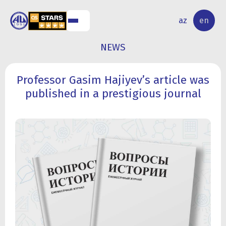
NAL
RESEARCH
az
en
S
ACTIVITY
NEWS
Professor Gasim Hajiyev’s article was
published in a prestigious journal