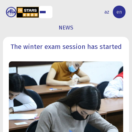
NAL
RESEARCH
az
en
S
ACTIVITY
NEWS
The winter exam session has started