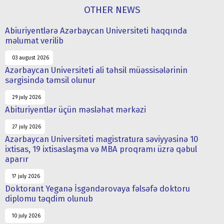
OTHER NEWS
Abiuriyentlərə Azərbaycan Universiteti haqqında
məlumat verilib
03 august 2026
Azərbaycan Universiteti ali təhsil müəssisələrinin
sərgisində təmsil olunur
29 july 2026
Abituriyentlər üçün məsləhət mərkəzi
27 july 2026
Azərbaycan Universiteti magistratura səviyyəsinə 10
ixtisas, 19 ixtisaslaşma və MBA proqramı üzrə qəbul
aparır
17 july 2026
Doktorant Yeganə İsgəndərovaya fəlsəfə doktoru
diplomu təqdim olunub
10 july 2026