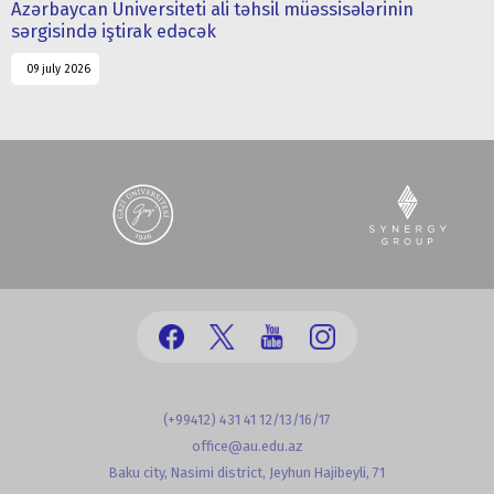
Azərbaycan Universiteti ali təhsil müəssisələrinin
sərgisində iştirak edəcək
09 july 2026
(+99412) 431 41 12/13/16/17
office@au.edu.az
Baku city, Nasimi district, Jeyhun Hajibeyli, 71