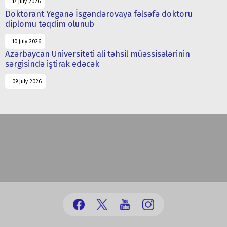
17 july 2026
Doktorant Yeganə İsgəndərovaya fəlsəfə doktoru
diplomu təqdim olunub
10 july 2026
Azərbaycan Universiteti ali təhsil müəssisələrinin
sərgisində iştirak edəcək
09 july 2026