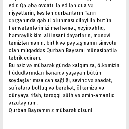
edir. Qələbə ovqatı ilə edilən dua və
niyyətlərin, kəsilən qurbanların Tanrı
dərgahında qəbul olunması diləyi ilə bütün
həmvətənlərimizi mərhəmət, xeyirxahlıq,
həmrəylik kimi ali insani dəyərlərin, mənəvi
təmizlənmənin, birlik və paylaşmanın simvolu
olan müqəddəs Qurban Bayramı münasibətilə
təbrik edirəm.
Bu əziz və mübarək gündə xalqımıza, ölkəmizin
hüdudlarından kənarda yaşayan bütün
soydaşlarımıza can sağlığı, sevinc və səadət,
süfrələrə bolluq və bərəkət, ölkəmizə və
dünyaya rifah, tərəqqi, sülh və əmin-amanlıq
arzulayıram.
Qurban Bayramınız mübarək olsun!