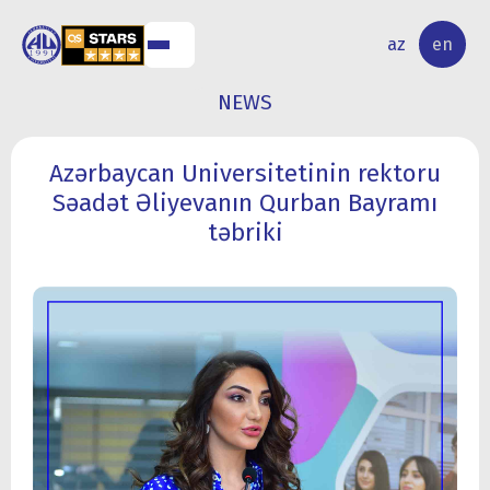
NAL
RESEARCH
az
en
S
ACTIVITY
NEWS
Azərbaycan Universitetinin rektoru
Səadət Əliyevanın Qurban Bayramı
təbriki