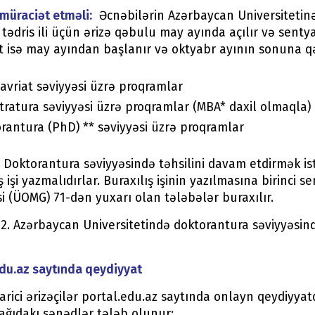
müraciət etməli:
Əcnəbilərin Azərbaycan Universitetinə q
tədris ili üçün ərizə qəbulu may ayında açılır və senty
t isə may ayından başlanır və oktyabr ayının sonuna q
avriat səviyyəsi üzrə proqramlar
tratura səviyyəsi üzrə proqramlar (MBA* daxil olmaqla)
rantura (PhD) ** səviyyəsi üzrə proqramlar
: Doktorantura səviyyəsində təhsilini davam etdirmək i
ş işi yazmalıdırlar. Buraxılış işinin yazılmasına birinc
si (ÜOMG) 71-dən yuxarı olan tələbələr buraxılır.
 2. Azərbaycan Universitetində doktorantura səviyyəsin
edu.az saytında qeydiyyat
rici ərizəçilər portal.edu.az saytında onlayn qeydiyya
ağıdakı sənədlər tələb olunur: