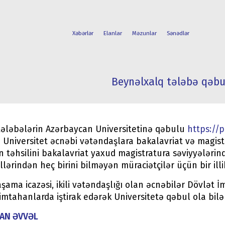
Xəbərlər
Elanlar
Məzunlar
Sənədlər
Beynəlxalq tələbə qəbu
FAKÜLTƏLƏR
TƏLƏBƏ
İXTİSASLAR
HƏYATI
tələbələrin Azərbaycan Universitetinə qəbulu
https://p
r. Universitet əcnəbi vətəndaşlara bakalavriat və magis
n təhsilini bakalavriat yaxud magistratura səviyyələrin
dillərindən heç birini bilməyən müraciətçilər üçün bir illi
şama icazəsi, ikili vətəndaşlığı olan əcnəbilər Dövlət İ
mtahanlarda iştirak edərək Universitetə qəbul ola bilər
AN ƏVVƏL