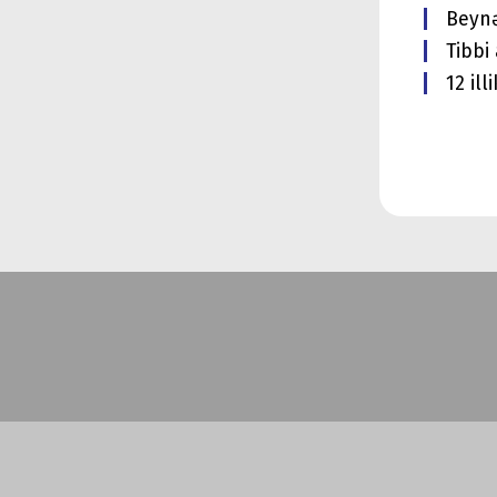
Beynə
Tibbi
12 il