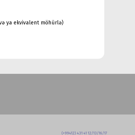
 və ya ekvivalent möhürlə)
(+99412) 431 41 12/13/16/17