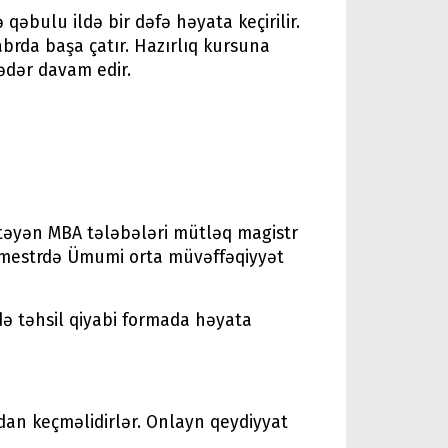
əbulu ildə bir dəfə həyata keçirilir.
abrda başa çatır. Hazırlıq kursuna
ədər davam edir.
stəyən MBA tələbələri mütləq magistr
i semestrdə Ümumi orta müvəffəqiyyət
də təhsil qiyabi formada həyata
tdan keçməlidirlər. Onlayn qeydiyyat