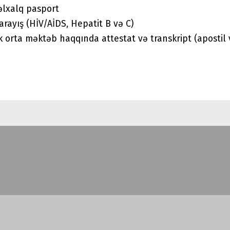
lxalq pasport
 arayış (HİV/AİDS, Hepatit B və C)
lik orta məktəb haqqında attestat və transkript (apostil