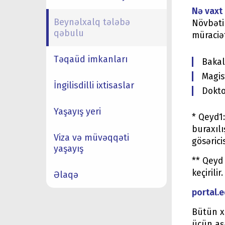
Nə vaxt 
Beynəlxalq tələbə
Növbəti 
qəbulu
müraciə
Təqaüd imkanları
Bakal
Magis
İngilisdilli ixtisaslar
Dokto
Yaşayış yeri
* Qeyd1
buraxılı
Viza və müvəqqəti
gösərici
yaşayış
** Qeyd
keçirilir.
Əlaqə
portal.
Bütün xa
üçün aş