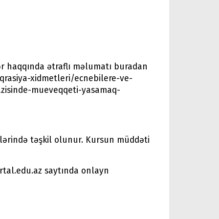
ər haqqında ətraflı məlumatı buradan
iqrasiya-xidmetleri/ecnebilere-ve-
razisinde-mueveqqeti-yasamaq-
illərində təşkil olunur. Kursun müddəti
rtal.edu.az saytında onlayn