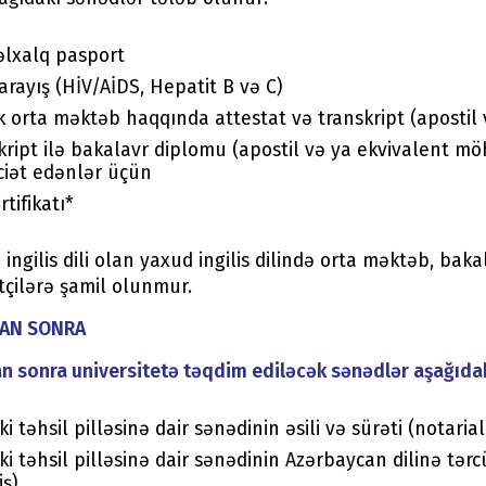
lxalq pasport
 arayış (HİV/AİDS, Hepatit B və C)
lik orta məktəb haqqında attestat və transkript (apostil
kript ilə bakalavr diplomu (apostil və ya ekvivalent m
iət edənlər üçün
rtifikatı*
i ingilis dili olan yaxud ingilis dilində orta məktəb, bak
tçilərə şamil olunmur.
AN SONRA
n sonra universitetə təqdim ediləcək sənədlər aşağıdak
i təhsil pilləsinə dair sənədinin əsili və sürəti (notarial
ki təhsil pilləsinə dair sənədinin Azərbaycan dilinə tər
iş)