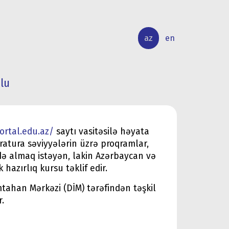
az
en
lu
BEYNƏLXALQ
ELMİ
ƏLAQƏLƏR
TƏDQİQAT
ortal.edu.az/
saytı vasitəsilə həyata
tratura səviyyələrin üzrə proqramlar,
də almaq istəyən, lakin Azərbaycan və
k hazırlıq kursu təklif edir.
mtahan Mərkəzi (DİM) tərəfindən təşkil
.