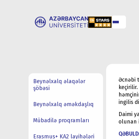
UNİVERSİTET
UNİVERSİTETƏ
HAQQINDA
QƏBUL
Əcnəbi 
Beynəlxalq əlaqələr
keçirili
şöbəsi
həmçini
ingilis 
Beynəlxalq əməkdaşlıq
Daimi ya
Mübadilə proqramları
olunan i
QƏBULD
Erasmus+ KA2 layihələri