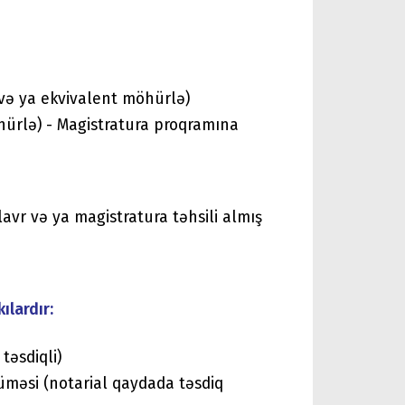
 və ya ekvivalent möhürlə)
öhürlə) - Magistratura proqramına
alavr və ya magistratura təhsili almış
ılardır:
 təsdiqli)
cüməsi (notarial qaydada təsdiq