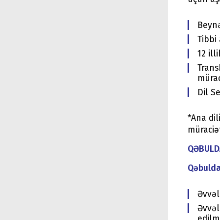
Beynə
Tibbi
12 il
Trans
mürac
Dil Se
*Ana dil
müraciə
QƏBULD
Qəbulda
Əvvəlk
Əvvəl
edilm