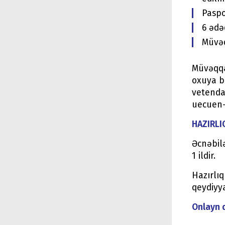
Paspo
6 ədə
Müvəq
Müvəqqə
oxuya bi
vetenda
uecuen-
HAZIRLI
Əcnəbilə
1 ildir.
Hazırlı
qeydiyy
Onlayn 