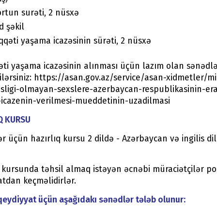
rtun surəti, 2 nüsxə
d şəkil
qəti yaşama icazəsinin sürəti, 2 nüsxə
ti yaşama icazəsinin alınması üçün lazım olan sənədl
lərsiniz: https://asan.gov.az/service/asan-xidmetler/m
sligi-olmayan-sexslere-azerbaycan-respublikasinin-e
icazenin-verilmesi-mueddetinin-uzadilmasi
Q KURSU
r üçün hazırlıq kursu 2 dildə - Azərbaycan və ingilis d
q kursunda təhsil almaq istəyən əcnəbi müraciətçilər po
atdan keçməlidirlər.
qeydiyyat üçün aşağıdakı sənədlər tələb olunur: