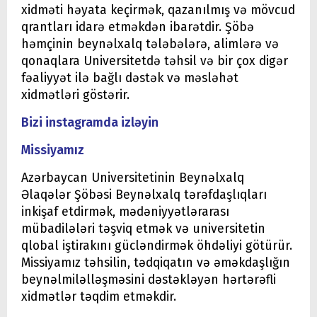
xidməti həyata keçirmək, qazanılmış və mövcud
qrantları idarə etməkdən ibarətdir. Şöbə
həmçinin beynəlxalq tələbələrə, alimlərə və
qonaqlara Universitetdə təhsil və bir çox digər
fəaliyyət ilə bağlı dəstək və məsləhət
xidmətləri göstərir.
Bizi instagramda izləyin
Missiyamız
Azərbaycan Universitetinin Beynəlxalq
Əlaqələr Şöbəsi Beynəlxalq tərəfdaşlıqları
inkişaf etdirmək, mədəniyyətlərarası
mübadilələri təşviq etmək və universitetin
qlobal iştirakını gücləndirmək öhdəliyi götürür.
Missiyamız təhsilin, tədqiqatın və əməkdaşlığın
beynəlmiləlləşməsini dəstəkləyən hərtərəfli
xidmətlər təqdim etməkdir.