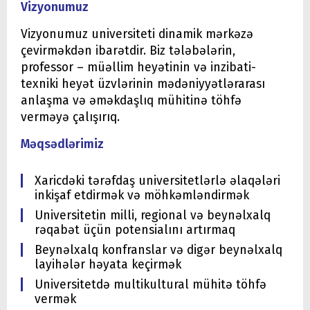
Vizyonumuz
Vizyonumuz universiteti dinamik mərkəzə
çevirməkdən ibarətdir. Biz tələbələrin,
professor – müəllim heyətinin və inzibati-
texniki heyət üzvlərinin mədəniyyətlərarası
anlaşma və əməkdaşlıq mühitinə töhfə
verməyə çalışırıq.
Məqsədlərimiz
Xaricdəki tərəfdaş universitetlərlə əlaqələri
inkişaf etdirmək və möhkəmləndirmək
Universitetin milli, regional və beynəlxalq
rəqabət üçün potensialını artırmaq
Beynəlxalq konfranslar və digər beynəlxalq
layihələr həyata keçirmək
Universitetdə multikultural mühitə töhfə
vermək