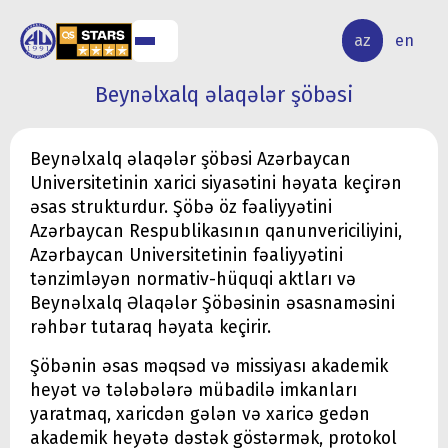
ALQ
ELMİ
az
en
ƏR
TƏDQİQAT
Beynəlxalq əlaqələr şöbəsi
Beynəlxalq əlaqələr şöbəsi Azərbaycan
Universitetinin xarici siyasətini həyata keçirən
əsas strukturdur. Şöbə öz fəaliyyətini
Azərbaycan Respublikasının qanunvericiliyini,
Azərbaycan Universitetinin fəaliyyətini
tənzimləyən normativ-hüquqi aktları və
Beynəlxalq Əlaqələr Şöbəsinin əsasnaməsini
rəhbər tutaraq həyata keçirir.
Şöbənin əsas məqsəd və missiyası akademik
heyət və tələbələrə mübadilə imkanları
yaratmaq, xaricdən gələn və xaricə gedən
akademik heyətə dəstək göstərmək, protokol