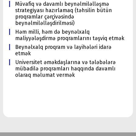
Müvafiq və davamlı beynəlmiləlləşmə
strategiyası hazırlamaq (təhsilin bütün
proqramlar çərçivəsində
beynəlmiləlləşdirilməsi)
Həm milli, həm də beynəlxalq
maliyyələşdirmə proqramlarını təşviq etmək
Beynəlxalq proqram və layihələri idarə
etmək
Universitet əməkdaşlarına və tələbələrə
mübadilə proqramları haqqında davamlı
olaraq məlumat vermək