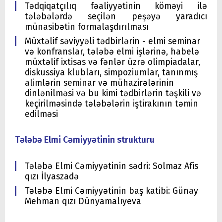
Tədqiqatçılıq fəaliyyətinin köməyi ilə
tələbələrdə seçilən peşəyə yaradıcı
münasibətin formalaşdırılması
Müxtəlif səviyyəli tədbirlərin - elmi seminar
və konfranslar, tələbə elmi işlərinə, habelə
müxtəlif ixtisas və fənlər üzrə olimpiadalar,
diskussiya klubları, simpoziumlar, tanınmış
alimlərin seminar və mühazirələrinin
dinlənilməsi və bu kimi tədbirlərin təşkili və
keçirilməsində tələbələrin iştirakının təmin
edilməsi
Tələbə Elmi Cəmiyyətinin strukturu
Tələbə Elmi Cəmiyyətinin sədri: Solmaz Afis
qızı İlyaszadə
Tələbə Elmi Cəmiyyətinin baş katibi: Günay
Mehman qızı Dünyamalıyeva