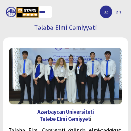
ALQ
ELMİ
az
en
ƏR
TƏDQİQAT
Tələbə Elmi Cəmiyyəti
Azərbaycan Universiteti
Tələbə Elmi Cəmiyyət
i
Tələbə Elmi Cəmiyyəti özündə elmi-tədqiqat,