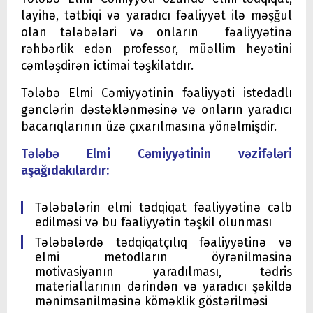
layihə, tətbiqi və yaradıcı fəaliyyət ilə məşğul
olan tələbələri və onların fəaliyyətinə
rəhbərlik edən professor, müəllim heyətini
cəmləşdirən ictimai təşkilatdır.
Tələbə Elmi Cəmiyyətinin fəaliyyəti istedadlı
gənclərin dəstəklənməsinə və onların yaradıcı
bacarıqlarının üzə çıxarılmasına yönəlmişdir.
Tələbə Elmi Cəmiyyətinin vəzifələri
aşağıdakılardır:
Tələbələrin elmi tədqiqat fəaliyyətinə cəlb
edilməsi və bu fəaliyyətin təşkil olunması
Tələbələrdə tədqiqatçılıq fəaliyyətinə və
elmi metodların öyrənilməsinə
motivasiyanın yaradılması, tədris
materiallarının dərindən və yaradıcı şəkildə
mənimsənilməsinə köməklik göstərilməsi