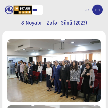
NAL
RESEARCH
az
en
S
ACTIVITY
8 Noyabr - Zəfər Günü (2023)