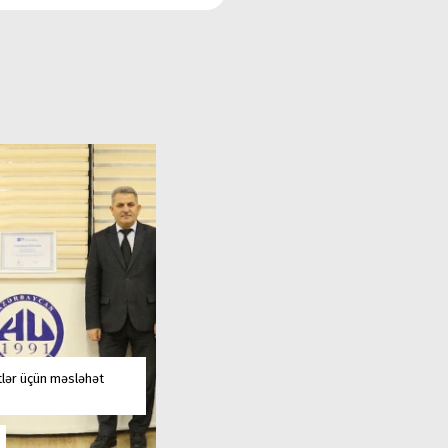
tlər üçün məsləhət