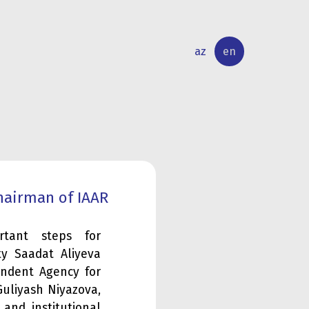
az
en
INTERNATIONAL
RESEARCH
RELATIONS
ACTIVITY
chairman of IAAR
rtant steps for
ity Saadat Aliyeva
endent Agency for
Guliyash Niyazova,
and institutional