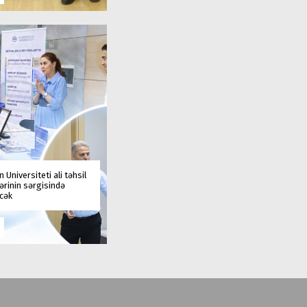
 Universiteti ali təhsil
rinin sərgisində
əcək