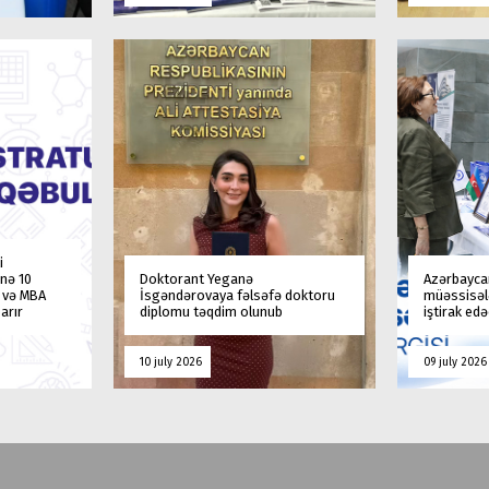
i
nə 10
Doktorant Yeganə
Azərbaycan
a və MBA
İsgəndərovaya fəlsəfə doktoru
müəssisələ
arır
diplomu təqdim olunub
iştirak ed
10 july 2026
09 july 2026