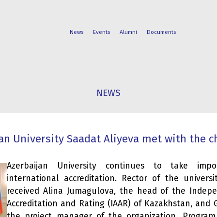
News
Events
Alumni
Documents
FACULTIES
STUDENT
NEWS
PROGRAMS
LIFE
jan University Saadat Aliyeva met with the 
Azerbaijan University continues to take impo
international accreditation. Rector of the univers
received Alina Jumagulova, the head of the Indep
Accreditation and Rating (IAAR) of Kazakhstan, and 
the project manager of the organization. Program 