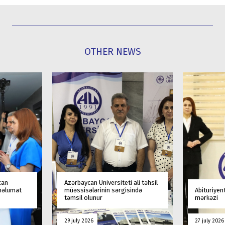
OTHER NEWS
can
Azərbaycan Universiteti ali təhsil
 məlumat
müəssisələrinin sərgisində
Abituriyen
təmsil olunur
mərkəzi
29 july 2026
27 july 2026