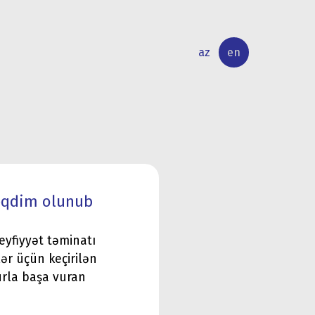
az
en
INTERNATIONAL
RESEARCH
RELATIONS
ACTIVITY
 təqdim olunub
eyfiyyət təminatı
lər üçün keçirilən
ğurla başa vuran
.