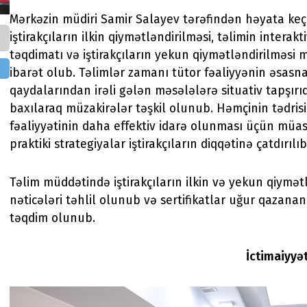
Mərkəzin müdiri Samir Salayev tərəfindən həyata keçi
iştirakçıların ilkin qiymətləndirilməsi, təlimin interak
təqdimatı və iştirakçıların yekun qiymətləndirilməsi
ibarət olub. Təlimlər zamanı tütor fəaliyyənin əsasn
qaydalarından irəli gələn məsələlərə situativ tapşırı
baxılaraq müzakirələr təşkil olunub. Həmçinin tədrisin
fəaliyyətinin daha effektiv idarə olunması üçün müa
praktiki strategiyalar iştirakçıların diqqətinə çatdırılı
Təlim müddətində iştirakçıların ilkin və yekun qiymə
nəticələri təhlil olunub və sertifikatlar uğur qazanan 
təqdim olunub.
İctimaiyyə