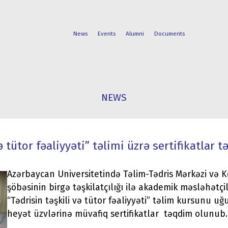
News
Events
Alumni
Documents
FACULTIES
STUDENT
NEWS
PROGRAMS
LIFE
və tütor fəaliyyəti” təlimi üzrə sertifikatlar
Azərbaycan Universitetində Təlim-Tədris Mərkəzi və K
şöbəsinin birgə təşkilatçılığı ilə akademik məsləhətçi
“Tədrisin təşkili və tütor fəaliyyəti” təlim kursunu u
heyət üzvlərinə müvafiq sertifikatlar təqdim olunub