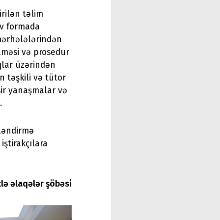
rilən təlim
tiv formada
 mərhələlərindən
aməsi və prosedur
qlar üzərindən
 təşkili və tütor
sir yanaşmalar və
b.
tləndirmə
iştirakçılara
tlə əlaqələr şöbəsi