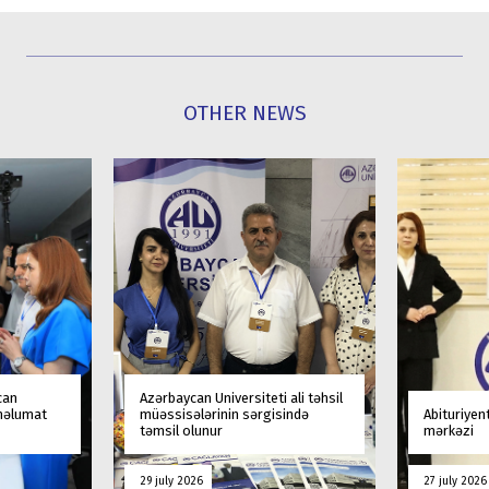
OTHER NEWS
can
Azərbaycan Universiteti ali təhsil
 məlumat
müəssisələrinin sərgisində
Abituriyen
təmsil olunur
mərkəzi
29 july 2026
27 july 2026