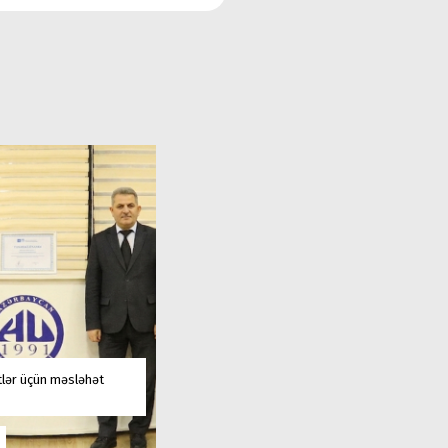
tlər üçün məsləhət