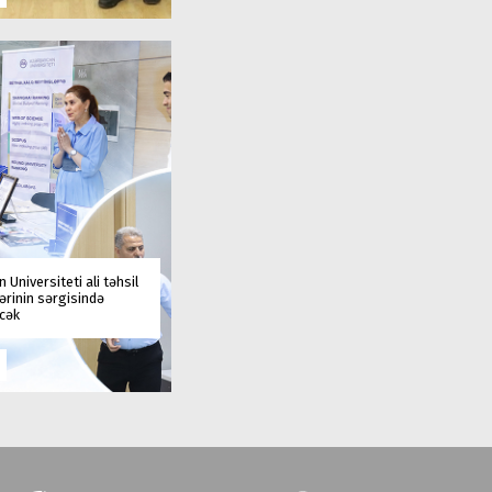
 Universiteti ali təhsil
rinin sərgisində
əcək