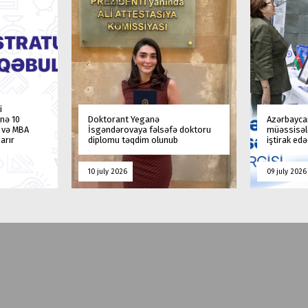
i
nə 10
Doktorant Yeganə
Azərbaycan
a və MBA
İsgəndərovaya fəlsəfə doktoru
müəssisələ
arır
diplomu təqdim olunub
iştirak ed
10 july 2026
09 july 2026