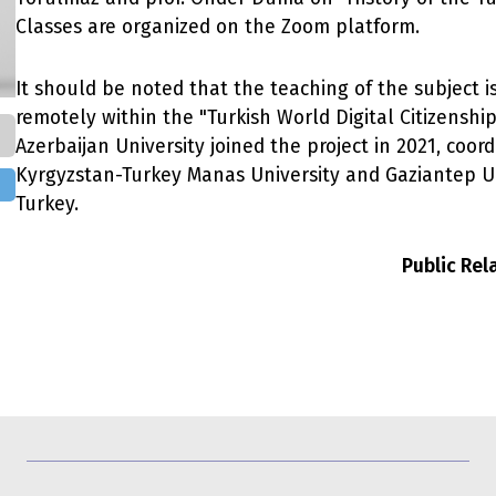
Classes are organized on the Zoom platform.
It should be noted that the teaching of the subject i
remotely within the "Turkish World Digital Citizenship
Azerbaijan University joined the project in 2021, coor
Kyrgyzstan-Turkey Manas University and Gaziantep Un
Turkey.
Public Re