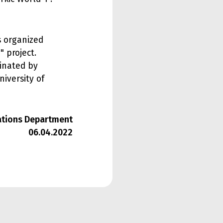
s organized
" project.
dinated by
iversity of
lations Department
06.04.2022