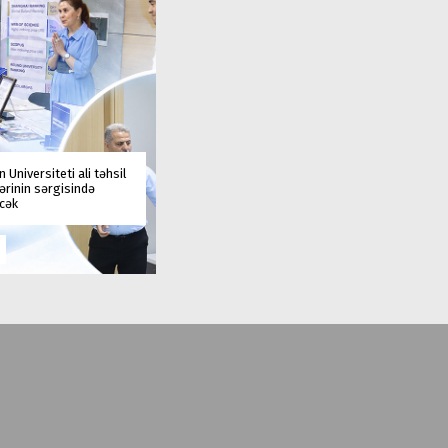
 Universiteti ali təhsil
rinin sərgisində
əcək