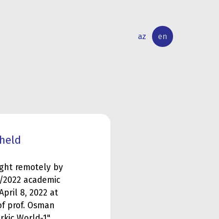
az
en
INTERNATIONAL
RESEARCH
RELATIONS
ACTIVITY
 held
aught remotely by
1/2022 academic
April 8, 2022 at
 of prof. Osman
kic World-1".