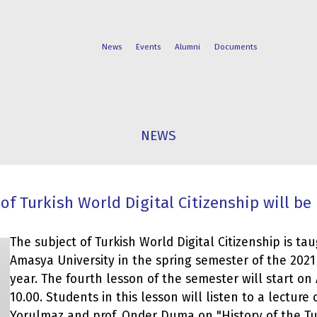
News
Events
Alumni
Documents
FACULTIES
STUDENT
NEWS
PROGRAMS
LIFE
of Turkish World Digital Citizenship will be
The subject of Turkish World Digital Citizenship is t
Amasya University in the spring semester of the 202
year. The fourth lesson of the semester will start on 
10.00. Students in this lesson will listen to a lecture
Yorulmaz and prof. Onder Duma on "History of the Tur