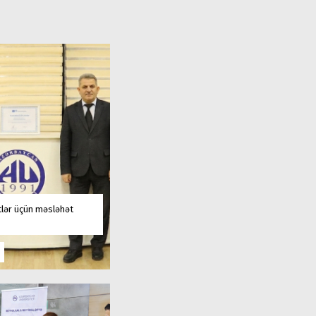
tlər üçün məsləhət