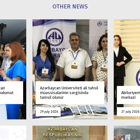
OTHER NEWS
can
Azərbaycan Universiteti ali təhsil
 məlumat
müəssisələrinin sərgisində
Abituriyen
təmsil olunur
mərkəzi
29 july 2026
27 july 2026