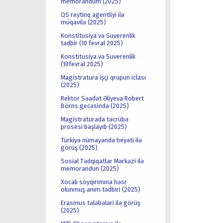
memorandum (2025)
QS reytinq agentliyi ilə
müqavilə (2025)
Konstitusiya və Suverenlik
tədbir (10 fevral 2025)
Konstitusiya və Suverenlik
(10fevral 2025)
Magistratura işçi qrupun iclası
(2025)
Rektor Səadət Əliyeva Robert
Börns gecəsində (2025)
Magistraturada təcrübə
prosesi başlayıb (2025)
Türkiyə nümayəndə heyəti ilə
görüş (2025)
Sosial Tədqiqatlar Mərkəzi ilə
memorandun (2025)
Xocalı soyqırımına həsr
olunmuş anım tədbiri (2025)
Erasmus tələbələri ilə görüş
(2025)