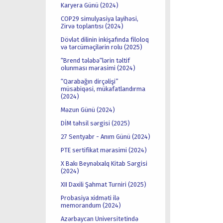
Karyera Günü (2024)
COP29 simulyasiya layihəsi,
Zirvə toplantısı (2024)
Dövlət dilinin inkişafında filoloq
və tərcüməçilərin rolu (2025)
“Brend tələbə“lərin təltif
olunması mərasimi (2024)
“Qarabağın dirçəlişi”
müsabiqəsi, mükafatlandırma
(2024)
Məzun Günü (2024)
DİM təhsil sərgisi (2025)
27 Sentyabr - Anım Günü (2024)
PTE sertifikat mərasimi (2024)
X Bakı Beynəlxalq Kitab Sərgisi
(2024)
XII Daxili Şahmat Turniri (2025)
Probasiya xidməti ilə
memorandum (2024)
Azərbaycan Universitetində