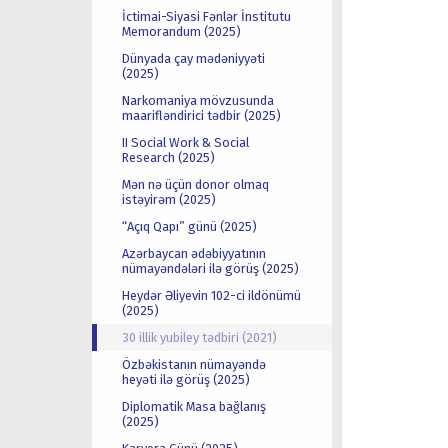
İctimai-Siyasi Fənlər İnstitutu
Memorandum (2025)
Dünyada çay mədəniyyəti
(2025)
Narkomaniya mövzusunda
maarifləndirici tədbir (2025)
II Social Work & Social
Research (2025)
Mən nə üçün donor olmaq
istəyirəm (2025)
“Açıq Qapı” günü (2025)
Azərbaycan ədəbiyyatının
nümayəndələri ilə görüş (2025)
Heydər Əliyevin 102-ci ildönümü
(2025)
30 illik yubiley tədbiri (2021)
Özbəkistanın nümayəndə
heyəti ilə görüş (2025)
Diplomatik Masa bağlanış
(2025)