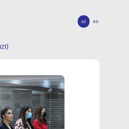
az
en
021)
BEYNƏLXALQ
ELMİ
ƏLAQƏLƏR
TƏDQİQAT