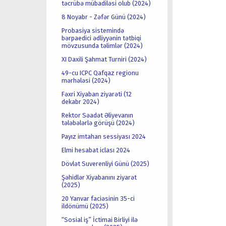
təcrübə mübadiləsi olub (2024)
8 Noyabr - Zəfər Günü (2024)
Probasiya sistemində
bərpaedici ədliyyənin tətbiqi
mövzusunda təlimlər (2024)
XI Daxili Şahmat Turniri (2024)
49-cu ICPC Qafqaz regionu
mərhələsi (2024)
Fəxri Xiyaban ziyarəti (12
dekabr 2024)
Rektor Səadət Əliyevanın
tələbələrlə görüşü (2024)
Payız imtahan sessiyası 2024
Elmi hesabat iclası 2024
Dövlət Suverenliyi Günü (2025)
Şəhidlər Xiyabanını ziyarət
(2025)
20 Yanvar faciəsinin 35-ci
ildönümü (2025)
“Sosial iş” İctimai Birliyi ilə