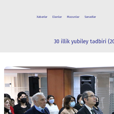
Xəbərlər
Elanlar
Məzunlar
Sənədlər
30 illik yubiley tədbiri (2
FAKÜLTƏLƏR
TƏLƏBƏ
İXTİSASLAR
HƏYATI