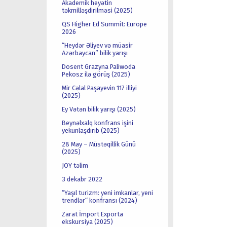
Akademik heyətin
təkmilləşdirilməsi (2025)
QS Higher Ed Summit: Europe
2026
“Heydər Əliyev və müasir
Azərbaycan” bilik yarışı
Dosent Grazyna Paliwoda
Pekosz ilə görüş (2025)
Mir Cəlal Paşayevin 117 illiyi
(2025)
Ey Vətən bilik yarışı (2025)
Beynəlxalq konfrans işini
yekunlaşdırıb (2025)
28 May – Müstəqillik Günü
(2025)
JOY təlim
3 dekabr 2022
“Yaşıl turizm: yeni imkanlar, yeni
trendlər“ konfransı (2024)
Zarat İmport Exporta
ekskursiya (2025)