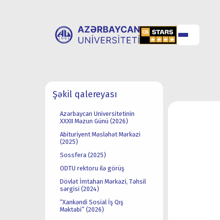
UNİVERSİTET
UNİVERSİTETƏ
Şəkil qalereyası
HAQQINDA
QƏBUL
Azərbaycan Universitetinin
XXXII Məzun Günü (2026)
Abituriyent Məsləhət Mərkəzi
(2025)
Sossfera (2025)
ODTU rektoru ilə görüş
Dövlət İmtahan Mərkəzi, Təhsil
sərgisi (2024)
“Xankəndi Sosial İş Qış
Məktəbi” (2026)