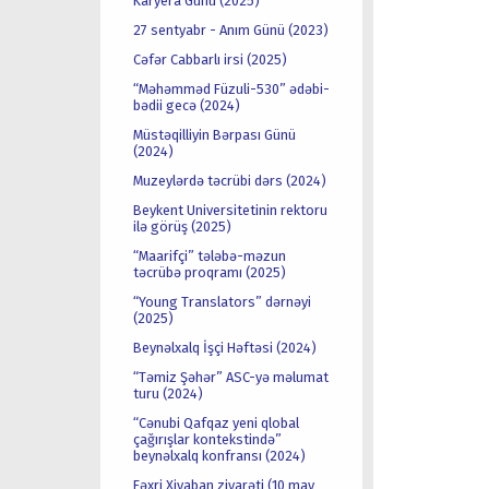
Karyera Günü (2025)
27 sentyabr - Anım Günü (2023)
Cəfər Cabbarlı irsi (2025)
“Məhəmməd Füzuli-530” ədəbi-
bədii gecə (2024)
Müstəqilliyin Bərpası Günü
(2024)
Muzeylərdə təcrübi dərs (2024)
Beykent Universitetinin rektoru
ilə görüş (2025)
“Maarifçi” tələbə-məzun
təcrübə proqramı (2025)
“Young Translators” dərnəyi
(2025)
Beynəlxalq İşçi Həftəsi (2024)
“Təmiz Şəhər” ASC-yə məlumat
turu (2024)
“Cənubi Qafqaz yeni qlobal
çağırışlar kontekstində”
beynəlxalq konfransı (2024)
Fəxri Xiyaban ziyarəti (10 may