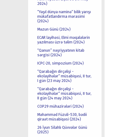
2024)
“Yaşıl dünya naminə“ bilik yarışı
mükafatlandırma mərasimi
(2024)
Məzun Günü (2024)
ECAR layihəsi, Elmi məqalələrin
yazılması üzrə təlim (2024)
“Qanun” nəşriyyatının kitab
sərgisi (2024)
ICPC-20, simpozium (2024)
“Qarabağın dirçəlişi -
ekolayihələr“ müsabiqəsi, II tur,
I gün (23 may 2024)
“Qarabağın dirçəlişi -
ekolayihələr“ müsabiqəsi, II tur,
II gün (24 may 2024)
COP29 mühazirələri (2024)
Məhəmməd Füzuli-530, bədii
qiraət müsabiqəsi (2024)
26 İyun Silahlı Qüvvələr Günü
(2025)