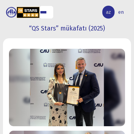
ALQ
ELMİ
az
en
ƏR
TƏDQİQAT
“QS Stars” mükafatı (2025)