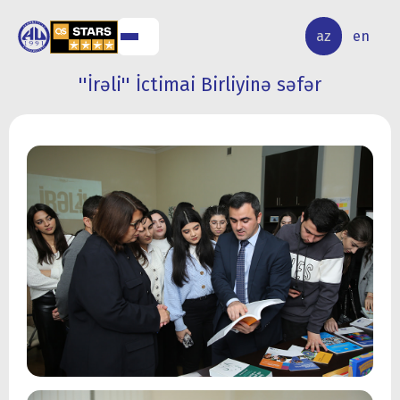
ALQ
ELMİ
az
en
ƏR
TƏDQİQAT
''İrəli'' İctimai Birliyinə səfər