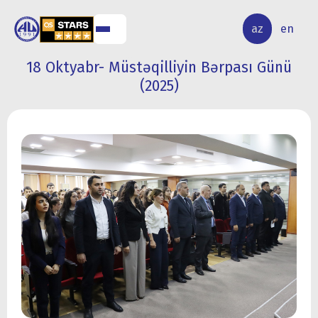
ALQ
ELMİ
az
en
ƏR
TƏDQİQAT
18 Oktyabr- Müstəqilliyin Bərpası Günü
(2025)