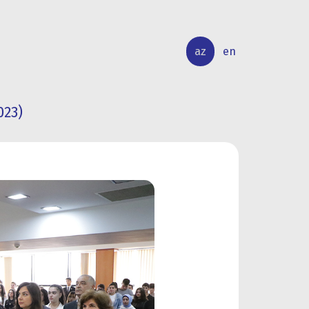
az
en
023)
BEYNƏLXALQ
ELMİ
ƏLAQƏLƏR
TƏDQİQAT