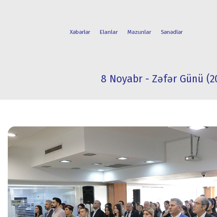
Xəbərlər
Elanlar
Məzunlar
Sənədlər
8 Noyabr - Zəfər Günü (2
FAKÜLTƏLƏR
TƏLƏBƏ
İXTİSASLAR
HƏYATI