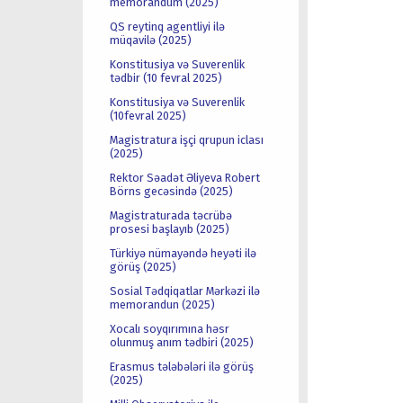
memorandum (2025)
QS reytinq agentliyi ilə
müqavilə (2025)
Konstitusiya və Suverenlik
tədbir (10 fevral 2025)
Konstitusiya və Suverenlik
(10fevral 2025)
Magistratura işçi qrupun iclası
(2025)
Rektor Səadət Əliyeva Robert
Börns gecəsində (2025)
Magistraturada təcrübə
prosesi başlayıb (2025)
Türkiyə nümayəndə heyəti ilə
görüş (2025)
Sosial Tədqiqatlar Mərkəzi ilə
memorandun (2025)
Xocalı soyqırımına həsr
olunmuş anım tədbiri (2025)
Erasmus tələbələri ilə görüş
(2025)