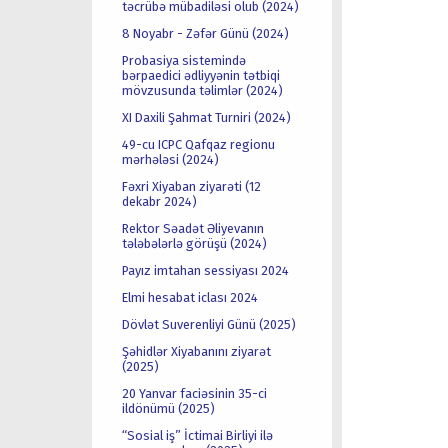
təcrübə mübadiləsi olub (2024)
8 Noyabr - Zəfər Günü (2024)
Probasiya sistemində
bərpaedici ədliyyənin tətbiqi
mövzusunda təlimlər (2024)
XI Daxili Şahmat Turniri (2024)
49-cu ICPC Qafqaz regionu
mərhələsi (2024)
Fəxri Xiyaban ziyarəti (12
dekabr 2024)
Rektor Səadət Əliyevanın
tələbələrlə görüşü (2024)
Payız imtahan sessiyası 2024
Elmi hesabat iclası 2024
Dövlət Suverenliyi Günü (2025)
Şəhidlər Xiyabanını ziyarət
(2025)
20 Yanvar faciəsinin 35-ci
ildönümü (2025)
“Sosial iş” İctimai Birliyi ilə