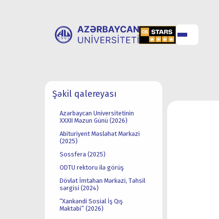
UNİVERSİTET
UNİVERSİTETƏ
Şəkil qalereyası
HAQQINDA
QƏBUL
Azərbaycan Universitetinin
XXXII Məzun Günü (2026)
Abituriyent Məsləhət Mərkəzi
(2025)
Sossfera (2025)
ODTU rektoru ilə görüş
Dövlət İmtahan Mərkəzi, Təhsil
sərgisi (2024)
“Xankəndi Sosial İş Qış
Məktəbi” (2026)