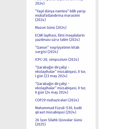
2024)
“Yaşıl dünya naminə“ bilik yarışı
mükafatlandırma mərasimi
(2024)
Məzun Günü (2024)
ECAR layihəsi, Elmi məqalələrin
yazılması üzrə təlim (2024)
“Qanun” nəşriyyatının kitab
sərgisi (2024)
ICPC-20, simpozium (2024)
“Qarabağın dirçəlişi -
ekolayihələr“ müsabiqəsi, II tur,
I gün (23 may 2024)
“Qarabağın dirçəlişi -
ekolayihələr“ müsabiqəsi, II tur,
II gün (24 may 2024)
COP29 mühazirələri (2024)
Məhəmməd Füzuli-530, bədii
qiraət müsabiqəsi (2024)
26 İyun Silahlı Qüvvələr Günü
(2025)