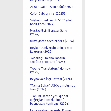
Karyera Günü (2025)
27 sentyabr - Anım Günü (2023)
Cəfər Cabbarlı irsi (2025)
“Məhəmməd Füzuli-530” ədəbi-
bədii gecə (2024)
Müstəqilliyin Bərpası Günü
(2024)
Muzeylərdə təcrübi dərs (2024)
Beykent Universitetinin rektoru
ilə görüş (2025)
“Maarifçi” tələbə-məzun
təcrübə proqramı (2025)
“Young Translators” dərnəyi
(2025)
Beynəlxalq İşçi Həftəsi (2024)
“Təmiz Şəhər” ASC-yə məlumat
turu (2024)
“Cənubi Qafqaz yeni qlobal
çağırışlar kontekstində”
beynəlxalq konfransı (2024)
Fəxri Xiyaban ziyarəti (10 may