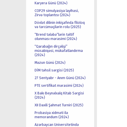
Karyera Günü (2024)
COP29 simulyasiya layihəsi,
Zirvə toplantısı (2024)
Dövlət dilinin inkişafında filoloq
və tərcüməçilərin rolu (2025)
“Brend tələbə“lərin təltif
olunması mərasimi (2024)
“Qarabağın dirçəlişi”
müsabiqəsi, mükafatlandırma
(2024)
Məzun Günü (2024)
DİM təhsil sərgisi (2025)
27 Sentyabr - Anım Günü (2024)
PTE sertifikat mərasimi (2024)
X Bakı Beynəlxalq Kitab Sərgisi
(2024)
XII Daxili Şahmat Turniri (2025)
Probasiya xidməti ilə
memorandum (2024)
Azərbaycan Universitetində