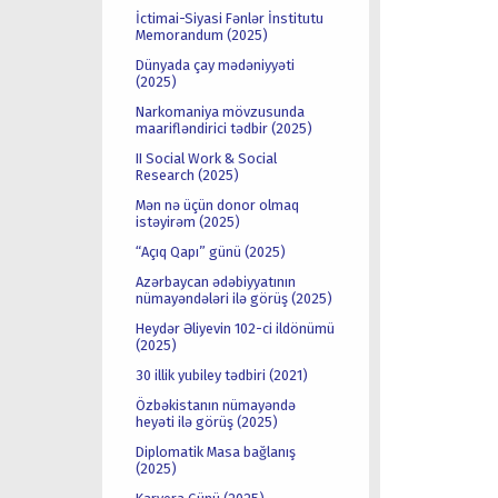
İctimai-Siyasi Fənlər İnstitutu
Memorandum (2025)
Dünyada çay mədəniyyəti
(2025)
Narkomaniya mövzusunda
maarifləndirici tədbir (2025)
II Social Work & Social
Research (2025)
Mən nə üçün donor olmaq
istəyirəm (2025)
“Açıq Qapı” günü (2025)
Azərbaycan ədəbiyyatının
nümayəndələri ilə görüş (2025)
Heydər Əliyevin 102-ci ildönümü
(2025)
30 illik yubiley tədbiri (2021)
Özbəkistanın nümayəndə
heyəti ilə görüş (2025)
Diplomatik Masa bağlanış
(2025)