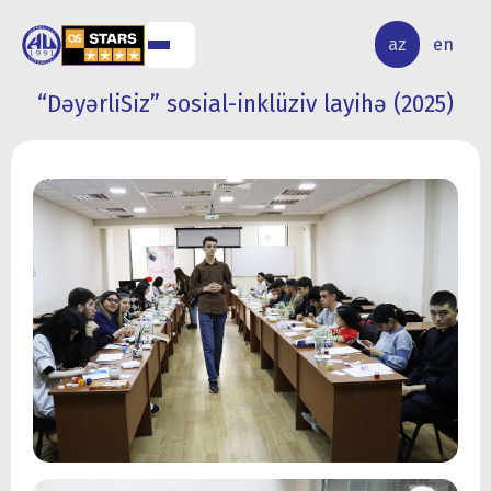
ALQ
ELMİ
az
en
ƏR
TƏDQİQAT
“DəyərliSiz” sosial-inklüziv layihə (2025)