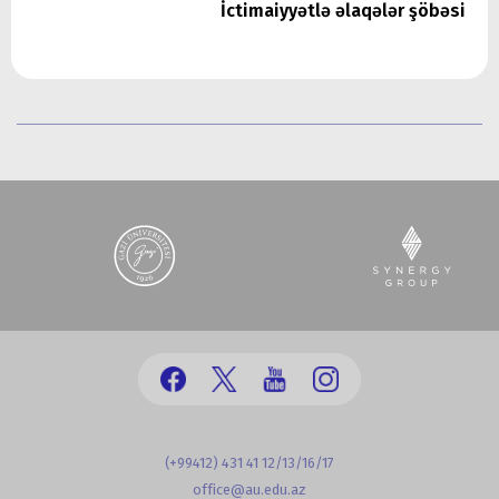
İctimaiyyətlə əlaqələr şöbəsi
(+99412) 431 41 12/13/16/17
office@au.edu.az