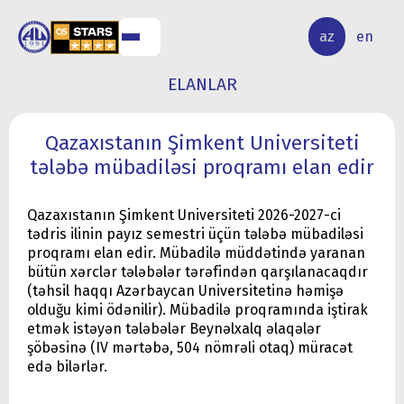
ALQ
ELMİ
az
en
ƏR
TƏDQİQAT
ELANLAR
Qazaxıstanın Şimkent Universiteti
tələbə mübadiləsi proqramı elan edir
Qazaxıstanın Şimkent Universiteti 2026-2027-ci
tədris ilinin payız semestri üçün tələbə mübadiləsi
proqramı elan edir. Mübadilə müddətində yaranan
bütün xərclər tələbələr tərəfindən qarşılanacaqdır
(təhsil haqqı Azərbaycan Universitetinə həmişə
olduğu kimi ödənilir). Mübadilə proqramında iştirak
etmək istəyən tələbələr Beynəlxalq əlaqələr
şöbəsinə (IV mərtəbə, 504 nömrəli otaq) müracət
edə bilərlər.