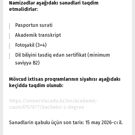
Namizədlər aşağıdakı sənədləri təqdim
etməlidirlər:
Pasportun surəti
Akademik transkript
Fotoşəkil (3×4)
Dil biliyini təsdiq edən sertifikat (minimum
səviyyə B2)
Mövcud ixtisas proqramlarının siyahısı aşağıdakı
keçiddə təqdim olunub:
https://univershu.edu.kz/en/academic-
council767677/bachelor-s-degree
Sənədlərin qəbulu üçün son tarix: 15 may 2026-cı il.